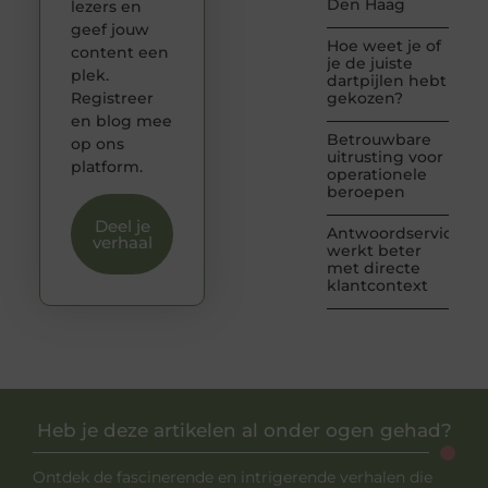
Den Haag
lezers en
geef jouw
Hoe weet je of
content een
je de juiste
plek.
dartpijlen hebt
Registreer
gekozen?
en blog mee
Betrouwbare
op ons
uitrusting voor
platform.
operationele
beroepen
Deel je
Antwoordservice
verhaal
werkt beter
met directe
klantcontext
Heb je deze artikelen al onder ogen gehad?
Ontdek de fascinerende en intrigerende verhalen die