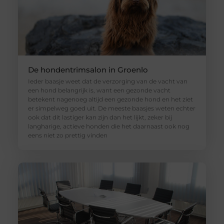
De hondentrimsalon in Groenlo
Ieder baasje weet dat de verzorging van de vacht van
een hond belangrijk is, want een gezonde vacht
betekent nagenoeg altijd een gezonde hond en het ziet
er simpelweg goed uit. De meeste baasjes weten echter
ook dat dit lastiger kan zijn dan het lijkt, zeker bij
langharige, actieve honden die het daarnaast ook nog
eens niet zo prettig vinden