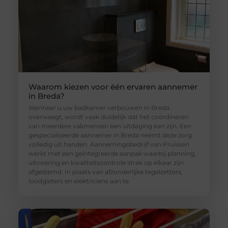
Waarom kiezen voor één ervaren aannemer
in Breda?
Wanneer u uw badkamer verbouwen in Breda
overweegt, wordt vaak duidelijk dat het coördineren
van meerdere vakmensen een uitdaging kan zijn. Een
gespecialiseerde aannemer in Breda neemt deze zorg
volledig uit handen. Aannemingsbedrijf van Pruissen
werkt met een geïntegreerde aanpak waarbij planning,
uitvoering en kwaliteitscontrole strak op elkaar zijn
afgestemd. In plaats van afzonderlijke tegelzetters,
loodgieters en elektriciens aan te