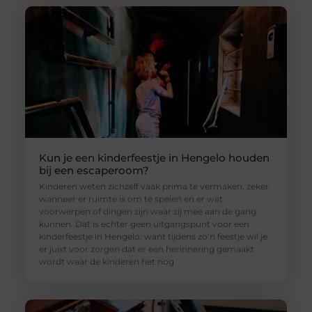
Kun je een kinderfeestje in Hengelo houden
bij een escaperoom?
Kinderen weten zichzelf vaak prima te vermaken, zeker
wanneer er ruimte is om te spelen en er wat
voorwerpen of dingen zijn waar zij mee aan de gang
kunnen. Dat is echter geen uitgangspunt voor een
kinderfeestje in Hengelo, want tijdens zo’n feestje wil je
er juist voor zorgen dat er een herinnering gemaakt
wordt waar de kinderen het nog