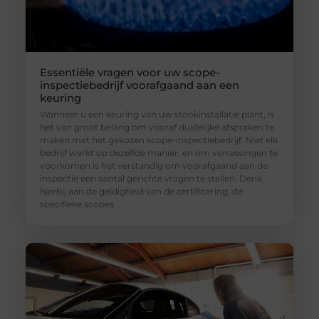
Essentiële vragen voor uw scope-
inspectiebedrijf voorafgaand aan een
keuring
Wanneer u een keuring van uw stookinstallatie plant, is
het van groot belang om vooraf duidelijke afspraken te
maken met het gekozen scope-inspectiebedrijf. Niet elk
bedrijf werkt op dezelfde manier, en om verrassingen te
voorkomen is het verstandig om voorafgaand aan de
inspectie een aantal gerichte vragen te stellen. Denk
hierbij aan de geldigheid van de certificering, de
specifieke scopes