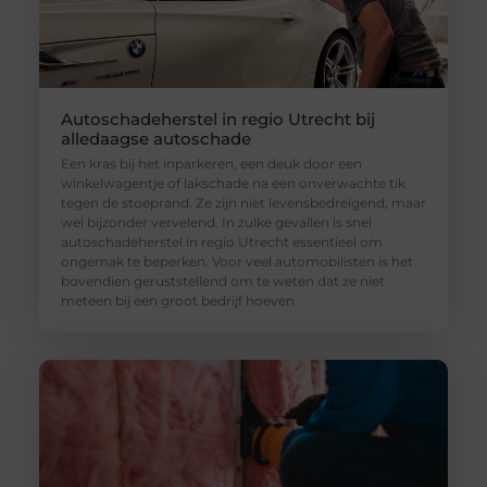
Autoschadeherstel in regio Utrecht bij
alledaagse autoschade
Een kras bij het inparkeren, een deuk door een
winkelwagentje of lakschade na een onverwachte tik
tegen de stoeprand. Ze zijn niet levensbedreigend, maar
wel bijzonder vervelend. In zulke gevallen is snel
autoschadeherstel in regio Utrecht essentieel om
ongemak te beperken. Voor veel automobilisten is het
bovendien geruststellend om te weten dat ze niet
meteen bij een groot bedrijf hoeven