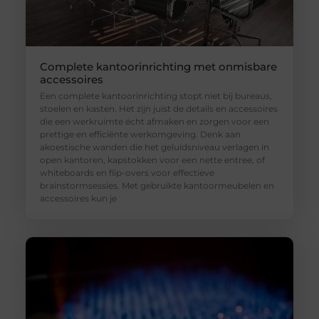
Complete kantoorinrichting met onmisbare
accessoires
Een complete kantoorinrichting stopt niet bij bureaus,
stoelen en kasten. Het zijn juist de details en accessoires
die een werkruimte écht afmaken en zorgen voor een
prettige en efficiënte werkomgeving. Denk aan
akoestische wanden die het geluidsniveau verlagen in
open kantoren, kapstokken voor een nette entree, of
whiteboards en flip-overs voor effectieve
brainstormsessies. Met gebruikte kantoormeubelen en
accessoires kun je