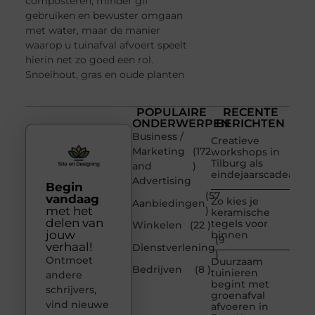
composteren, minder gif
gebruiken en bewuster omgaan
met water, maar de manier
waarop u tuinafval afvoert speelt
hierin net zo goed een rol.
Snoeihout, gras en oude planten
POPULAIRE
RECENTE
ONDERWERPEN
BERICHTEN
Business /
Creatieve
Marketing
(172
workshops in
Tilburg als
and
)
eindejaarscadeau
Advertising
Begin
(57
vandaag
Zo kies je
Aanbiedingen
met het
)
keramische
delen van
tegels voor
Winkelen
(22 )
jouw
binnen
(9
verhaal!
Dienstverlening
)
Ontmoet
Duurzaam
Bedrijven
(8 )
tuinieren
andere
begint met
schrijvers,
groenafval
vind nieuwe
afvoeren in