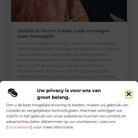
Isolatie in Hoorn maakt oude woningen
weer behaaglijk
Hoorn staat bekend om zijn charmante straatbeelden
met karakteristieke woningen uit de 20e eeuw. Hoewel
deze panden een authentieke uitstraling hebben,
kampen veel eigenaren met dezelfde ongemakken:
tocht, vochtige muren en een structureel koud
binnenklimaat. Bedrijven zoals BKS Spouwisolatie
helpen bewoners van deze oudere woningen met het
realiseren van een aangenamer, gezonder en
energiezuiniger thuis. Isolatie in Hoorn is dan
Uw privacy is voor ons van
groot belang.
Om u de best mogelijke ervaring te bieden, maken wij gebruik van
cookies en vergelijkbare technologieën. Hiermee verkrijgen we
inzicht in het gebruik van onze website en kunnen we content en
advertenties beter afstemmen op uw voorkeuren. Lees ons
[
cookiebeleid
] voor meer informatie.