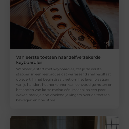
Van eerste toetsen naar zelfverzekerde
keyboardles
Wanneer je start met keyboardles, zet je de eerste
stappen in een leerproces dat verrassend snel resultaat
oplevert. In het begin draait het om het leren plaatsen
van je handen, het herkennen van eenvoudige noten en
het spelen van korte melodieën. Maar al na een paar
weken merk je hoe vloeiend je vingers over de toetsen
bewegen en hoe ritme