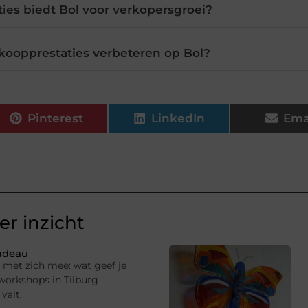
ies biedt Bol voor verkopersgroei?
koopprestaties verbeteren op Bol?
Pinterest
LinkedIn
Ema
r inzicht
cadeau
g met zich mee: wat geef je
 workshops in Tilburg
valt,