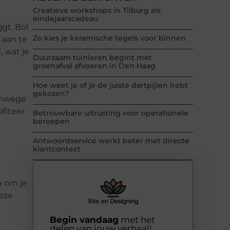
Creatieve workshops in Tilburg als
eindejaarscadeau
gt. Bol
Zo kies je keramische tegels voor binnen
 aan te
, wat je
Duurzaam tuinieren begint met
groenafval afvoeren in Den Haag
Hoe weet je of je de juiste dartpijlen hebt
gekozen?
anwege
fiteer
Betrouwbare uitrusting voor operationele
beroepen
Antwoordservice werkt beter met directe
klantcontext
n om je
eze
Begin vandaag
met het
delen van jouw verhaal!