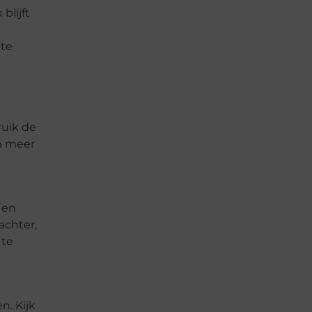
blijft
 te
ruik de
m meer
 en
achter,
 te
n. Kijk