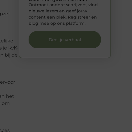
Ontmoet andere schrijvers, vind
nieuwe lezers en geef jouw
pzet.
content een plek. Registreer en
blog mee op ons platform.
Deel je verhaal
elijke
 je KvK-
n bij de
 ervoor
en het
e om
ucces