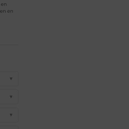
 en
ren en
▼
▼
▼