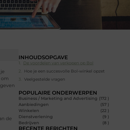
INHOUDSOPGAVE
De voordelen van verkopen op Bol
Hoe je een succesvolle Bol-winkel opzet
je
n om
Veelgestelde vragen
 geven
POPULAIRE ONDERWERPEN
Business / Marketing and Advertising
(172 )
Aanbiedingen
(57 )
Winkelen
(22 )
Dienstverlening
(9 )
van de
Bedrijven
(8 )
RECENTE BERICHTEN