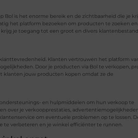
Bol is het enorme bereik en de zichtbaarheid die je krij
matig het platform bezoeken om producten te zoeken en
 krijg je toegang tot een groot en divers klantenbestand
.
 klanttevredenheid. Klanten vertrouwen het platform v
gelijkheden. Door je producten via Bol te verkopen, pro
dat klanten jouw producten kopen omdat ze de
de ondersteunings- en hulpmiddelen om hun verkoop te
eken over je verkoopprestaties, advertentiemogelijkhede
klantenservice om eventuele problemen op te lossen. D
te verbeteren en je winkel efficiënter te runnen.