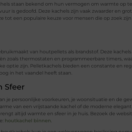
hels staan bekend om hun vermogen om warmte op te
 vuur is gedoofd. Deze kachels zijn vaak zwaarder en grot
e tot een populaire keuze voor mensen die op zoek zijn
bruikmaakt van houtpellets als brandstof. Deze kachels 
ën zoals thermostaten en programmeerbare timers, wa
jke optie zijn. Pelletkachels bieden een constante en re
oog in het vaandel heeft staan.
 Sfeer
van je persoonlijke voorkeuren, je woonsituatie en de g
 charme van een vrijstaande kachel of de moderne elegant
gt altijd warmte en sfeer in je huis. Bezoek de websit
ie:
houtkachel binnen
.
en houtkachels kun je een weloverwogen beslissing nem