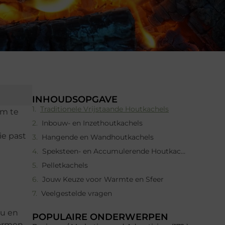
INHOUDSOPGAVE
Traditionele Vrijstaande Houtkachels
om te
Inbouw- en Inzethoutkachels
ie past
Hangende en Wandhoutkachels
Speksteen- en Accumulerende Houtkachels
Pelletkachels
Jouw Keuze voor Warmte en Sfeer
Veelgestelde vragen
au en
POPULAIRE ONDERWERPEN
vormen