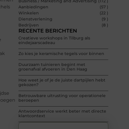
Business / Marketing and Advertising
(172 )
chels
Aanbiedingen
(57 )
Winkelen
(22 )
Dienstverlening
(9 )
Bedrijven
(8 )
RECENTE BERICHTEN
Creatieve workshops in Tilburg als
e
eindejaarscadeau
aak
Zo kies je keramische tegels voor binnen
Duurzaam tuinieren begint met
groenafval afvoeren in Den Haag
Hoe weet je of je de juiste dartpijlen hebt
gekozen?
jdse
Betrouwbare uitrusting voor operationele
evoegen
beroepen
Antwoordservice werkt beter met directe
klantcontext