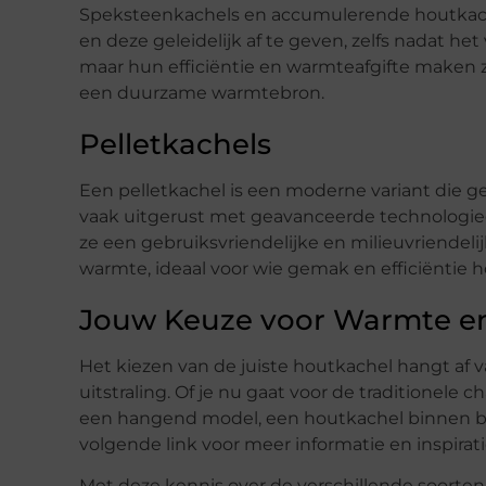
Speksteenkachels en accumulerende houtkac
en deze geleidelijk af te geven, zelfs nadat het
maar hun efficiëntie en warmteafgifte maken z
een duurzame warmtebron.
Pelletkachels
Een pelletkachel is een moderne variant die ge
vaak uitgerust met geavanceerde technologie
ze een gebruiksvriendelijke en milieuvriendeli
warmte, ideaal voor wie gemak en efficiëntie h
Jouw Keuze voor Warmte en
Het kiezen van de juiste houtkachel hangt af 
uitstraling. Of je nu gaat voor de traditionele
een hangend model, een houtkachel binnen bren
volgende link voor meer informatie en inspirat
Met deze kennis over de verschillende soort