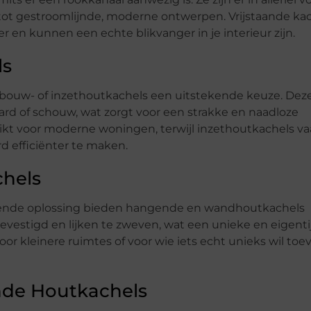
tot gestroomlijnde, moderne ontwerpen. Vrijstaande ka
er en kunnen een echte blikvanger in je interieur zijn.
ls
inbouw- of inzethoutkachels een uitstekende keuze. Dez
d of schouw, wat zorgt voor een strakke en naadloze
chikt voor moderne woningen, terwijl inzethoutkachels v
 efficiënter te maken.
hels
rende oplossing bieden hangende en wandhoutkachels
vestigd en lijken te zweven, wat een unieke en eigenti
voor kleinere ruimtes of voor wie iets echt unieks wil to
nde Houtkachels