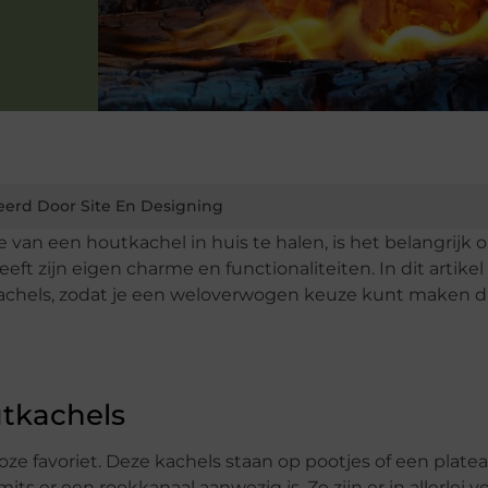
eerd Door Site En Designing
van een houtkachel in huis te halen, is het belangrijk 
ft zijn eigen charme en functionaliteiten. In dit artikel
achels, zodat je een weloverwogen keuze kunt maken d
utkachels
loze favoriet. Deze kachels staan op pootjes of een plate
ts er een rookkanaal aanwezig is. Ze zijn er in allerlei 