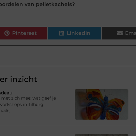
voordelen van pelletkachels?
Pinterest
LinkedIn
Ema
r inzicht
cadeau
g met zich mee: wat geef je
 workshops in Tilburg
valt,