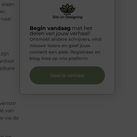
 slaan
er,
 naar
Begin vandaag
met het
delen van jouw verhaal!
Ontmoet andere schrijvers, vind
nieuwe lezers en geef jouw
content een plek. Registreer en
zijn
blog mee op ons platform.
ardoor
gelbare
Deel je verhaal
ewenste
ie van
e via de
en en