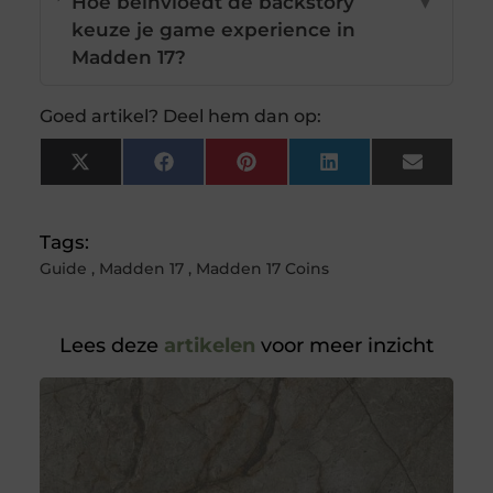
Hoe beïnvloedt de backstory
▼
keuze je game experience in
Madden 17?
Goed artikel? Deel hem dan op:
X
Facebook
Pinterest
LinkedIn
Email
(Twitter)
Tags:
Guide
,
Madden 17
,
Madden 17 Coins
Lees deze
artikelen
voor meer inzicht