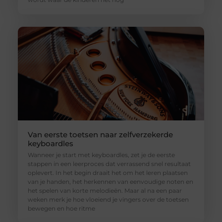
Van eerste toetsen naar zelfverzekerde
keyboardles
Wanneer je start met keyboardles, zet je de eerste
stappen in een leerproces dat verrassend snel resultaat
oplevert. In het begin draait het om het leren plaatsen
van je handen, het herkennen van eenvoudige noten en
het spelen van korte melodieën. Maar al na een paar
weken merk je hoe vloeiend je vingers over de toetsen
bewegen en hoe ritme