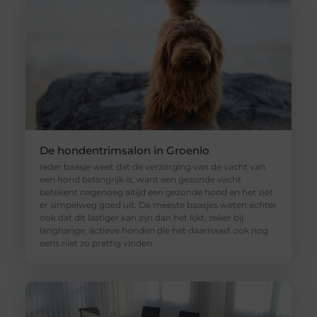
De hondentrimsalon in Groenlo
Ieder baasje weet dat de verzorging van de vacht van
een hond belangrijk is, want een gezonde vacht
betekent nagenoeg altijd een gezonde hond en het ziet
er simpelweg goed uit. De meeste baasjes weten echter
ook dat dit lastiger kan zijn dan het lijkt, zeker bij
langharige, actieve honden die het daarnaast ook nog
eens niet zo prettig vinden