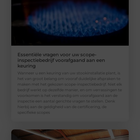
Essentiële vragen voor uw scope-
inspectiebedrijf voorafgaand aan een
keuring
Wanneer u een keuring van uw stookinstallatie plant, is
het van groot belang om vooraf duidelijke afspraken te
maken met het gekozen scope-inspectiebedrijf. Niet elk
bedrijf werkt op dezelfde manier, en om verrassingen te
voorkomen is het verstandig om voorafgaand aan de
inspectie een aantal gerichte vragen te stellen. Denk
hierbij aan de geldigheid van de certificering, de
specifieke scopes