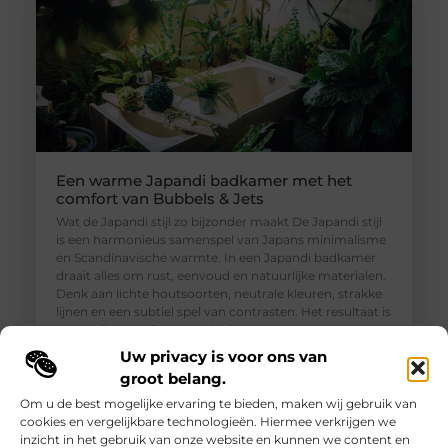
Een warme Japandi badkamer met het
comfort van Bubbels & Jets
Wat de Japandi stijl zo bijzonder maakt De Japandi stijl
is een harmonieus samenspel van Japans minimalisme
en Scandinavische warmte. In een Japandi badkamer
draait alles om rust, eenvoud en natuurlijke materialen.
Denk aan lichte houtsoorten, neutrale kleuren, strakke
lijnen en een subtiel spel van contrasten. Het resultaat is
een badkamer die aanvoelt als een rustgevende
wellnessruimte, waar ontspanning en functionaliteit
Uw privacy is voor ons van
groot belang.
Om u de best mogelijke ervaring te bieden, maken wij gebruik van
cookies en vergelijkbare technologieën. Hiermee verkrijgen we
inzicht in het gebruik van onze website en kunnen we content en