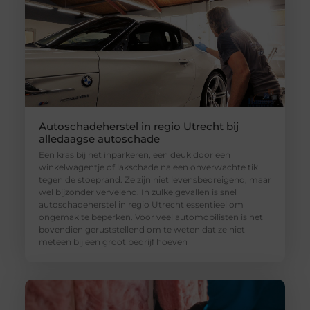
Autoschadeherstel in regio Utrecht bij
alledaagse autoschade
Een kras bij het inparkeren, een deuk door een
winkelwagentje of lakschade na een onverwachte tik
tegen de stoeprand. Ze zijn niet levensbedreigend, maar
wel bijzonder vervelend. In zulke gevallen is snel
autoschadeherstel in regio Utrecht essentieel om
ongemak te beperken. Voor veel automobilisten is het
bovendien geruststellend om te weten dat ze niet
meteen bij een groot bedrijf hoeven