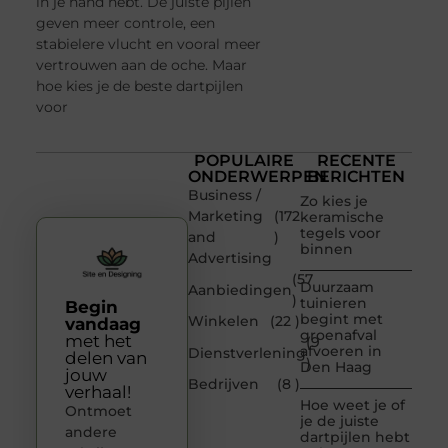
in je hand hebt. De juiste pijlen
geven meer controle, een
stabielere vlucht en vooral meer
vertrouwen aan de oche. Maar
hoe kies je de beste dartpijlen
voor
POPULAIRE
RECENTE
ONDERWERPEN
BERICHTEN
Business /
Zo kies je
Marketing
(172
keramische
tegels voor
and
)
binnen
Advertising
(57
Duurzaam
Aanbiedingen
)
tuinieren
Begin
begint met
Winkelen
(22 )
vandaag
groenafval
met het
(9
afvoeren in
Dienstverlening
delen van
)
Den Haag
jouw
Bedrijven
(8 )
verhaal!
Hoe weet je of
Ontmoet
je de juiste
andere
dartpijlen hebt