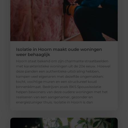
Isolatie in Hoorn maakt oude woningen
weer behaaglijk
Hoorn staat bekend om zijn charmante straatbeelden
met karakteristieke woningen uit de 20e eeuw. Hoewel
deze panden een authentieke uitstraling hebben,
kampen veel eigenaren met dezelfde ongemakken:
tocht, vochtige muren en een structureel koud
binnenklimaat. Bedrijven zoals BKS Spouwisolatie
helpen bewoners van deze oudere woningen met het
realiseren van een aangenamer, gezonder en
energiezuiniger thuis. Isolatie in Hoorn is dan