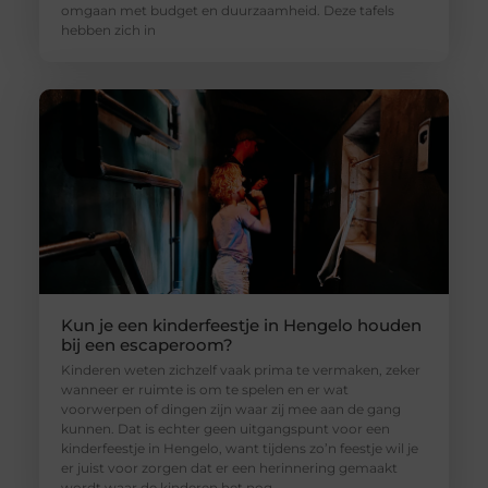
omgaan met budget en duurzaamheid. Deze tafels
hebben zich in
Kun je een kinderfeestje in Hengelo houden
bij een escaperoom?
Kinderen weten zichzelf vaak prima te vermaken, zeker
wanneer er ruimte is om te spelen en er wat
voorwerpen of dingen zijn waar zij mee aan de gang
kunnen. Dat is echter geen uitgangspunt voor een
kinderfeestje in Hengelo, want tijdens zo’n feestje wil je
er juist voor zorgen dat er een herinnering gemaakt
wordt waar de kinderen het nog