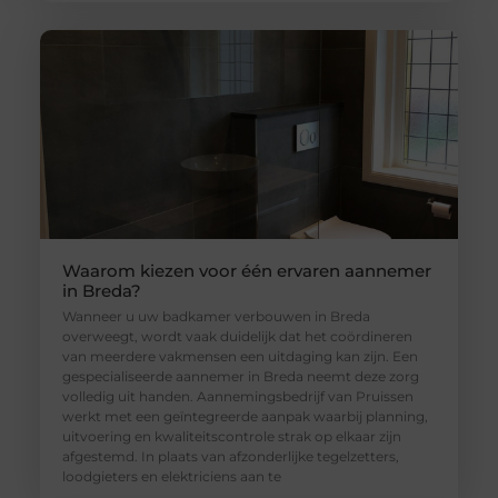
Waarom kiezen voor één ervaren aannemer
in Breda?
Wanneer u uw badkamer verbouwen in Breda
overweegt, wordt vaak duidelijk dat het coördineren
van meerdere vakmensen een uitdaging kan zijn. Een
gespecialiseerde aannemer in Breda neemt deze zorg
volledig uit handen. Aannemingsbedrijf van Pruissen
werkt met een geïntegreerde aanpak waarbij planning,
uitvoering en kwaliteitscontrole strak op elkaar zijn
afgestemd. In plaats van afzonderlijke tegelzetters,
loodgieters en elektriciens aan te