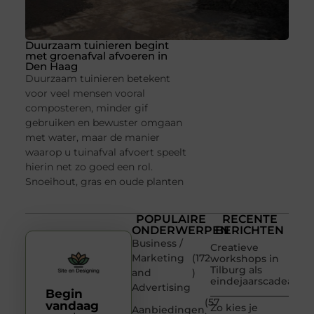
Duurzaam tuinieren begint
met groenafval afvoeren in
Den Haag
Duurzaam tuinieren betekent
voor veel mensen vooral
composteren, minder gif
gebruiken en bewuster omgaan
met water, maar de manier
waarop u tuinafval afvoert speelt
hierin net zo goed een rol.
Snoeihout, gras en oude planten
POPULAIRE
RECENTE
ONDERWERPEN
BERICHTEN
Business /
Creatieve
Marketing
(172
workshops in
Tilburg als
and
)
eindejaarscadeau
Advertising
Begin
(57
vandaag
Zo kies je
Aanbiedingen