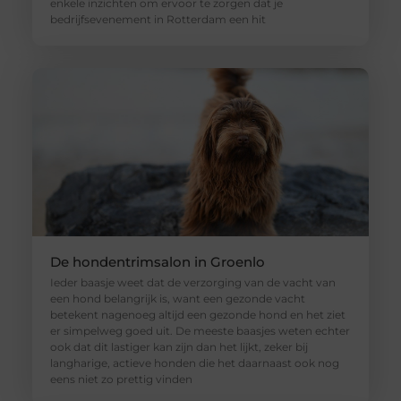
enkele inzichten om ervoor te zorgen dat je
bedrijfsevenement in Rotterdam een hit
De hondentrimsalon in Groenlo
Ieder baasje weet dat de verzorging van de vacht van
een hond belangrijk is, want een gezonde vacht
betekent nagenoeg altijd een gezonde hond en het ziet
er simpelweg goed uit. De meeste baasjes weten echter
ook dat dit lastiger kan zijn dan het lijkt, zeker bij
langharige, actieve honden die het daarnaast ook nog
eens niet zo prettig vinden