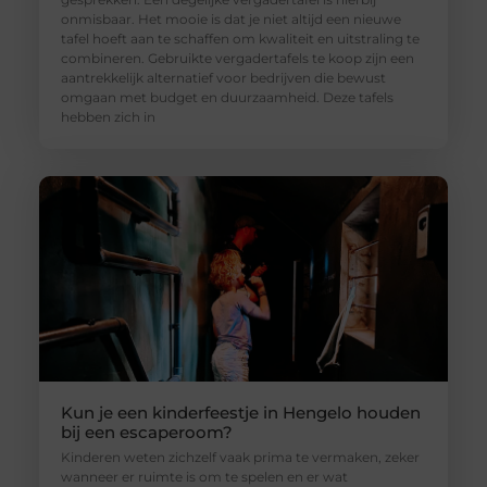
onmisbaar. Het mooie is dat je niet altijd een nieuwe
tafel hoeft aan te schaffen om kwaliteit en uitstraling te
combineren. Gebruikte vergadertafels te koop zijn een
aantrekkelijk alternatief voor bedrijven die bewust
omgaan met budget en duurzaamheid. Deze tafels
hebben zich in
Kun je een kinderfeestje in Hengelo houden
bij een escaperoom?
Kinderen weten zichzelf vaak prima te vermaken, zeker
wanneer er ruimte is om te spelen en er wat