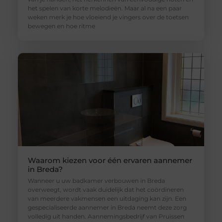
het spelen van korte melodieën. Maar al na een paar
weken merk je hoe vloeiend je vingers over de toetsen
bewegen en hoe ritme
Waarom kiezen voor één ervaren aannemer
in Breda?
Wanneer u uw badkamer verbouwen in Breda
overweegt, wordt vaak duidelijk dat het coördineren
van meerdere vakmensen een uitdaging kan zijn. Een
gespecialiseerde aannemer in Breda neemt deze zorg
volledig uit handen. Aannemingsbedrijf van Pruissen