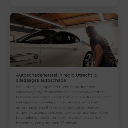
Autoschadeherstel in regio Utrecht bij
alledaagse autoschade
Een kras bij het inparkeren, een deuk door een
winkelwagentje of lakschade na een onverwachte tik
tegen de stoeprand. Ze zijn niet levensbedreigend, maar
wel bijzonder vervelend. In zulke gevallen is snel
autoschadeherstel in regio Utrecht essentieel om
ongemak te beperken. Voor veel automobilisten is het
bovendien geruststellend om te weten dat ze niet
meteen bij een groot bedrijf hoeven