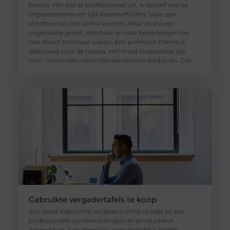
thema. Het ziet er professioneel uit, is relatief snel te
implementeren en lijkt kostenefficiënt. Voor een
startfase kan dat prima werken. Maar zodra een
organisatie groeit, ontstaan er vaak beperkingen die
niet direct zichtbaar waren. Een premium thema is
gebouwd voor de massa. Het moet toepasbaar zijn
voor honderden verschillende soorten bedrijven. Dat
Gebruikte vergadertafels te koop
Een goed ingerichte vergaderruimte draagt bij aan
professionele samenwerkingen en productieve
gesprekken. Een degelijke vergadertafel is hierbij