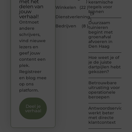
met het
)
keramische
delen van
tegels voor
Winkelen
(22 )
jouw
binnen
(9
verhaal!
Dienstverlening
)
Ontmoet
Duurzaam
Bedrijven
(8 )
tuinieren
andere
begint met
schrijvers,
groenafval
vind nieuwe
afvoeren in
Den Haag
lezers en
geef jouw
Hoe weet je of
content een
je de juiste
plek.
dartpijlen hebt
Registreer
gekozen?
en blog mee
Betrouwbare
op ons
uitrusting voor
platform.
operationele
beroepen
Deel je
Antwoordservice
verhaal
werkt beter
met directe
klantcontext