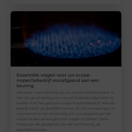
Essentiële vragen voor uw scope-
inspectiebedrijf voorafgaand aan een
keuring
Wanneer u een keuring van uw stookinstallatie plant, is
het van groot belang om vooraf duidelijke afspraken te
maken met het gekozen scope-inspectiebedrijf. Niet elk
bedrijf werkt op dezelfde manier, en om verrassingen te
voorkomen is het verstandig om voorafgaand aan de
inspectie een aantal gerichte vragen te stellen. Denk
hierbij aan de geldigheid van de certificering, de
specifieke scopes