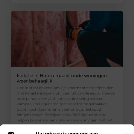
Isolatie in Hoorn maakt oude woningen
weer behaaglijk
Hoorn staat bekend om zijn charmante straatbeelden
met karakteristieke woningen uit de 20e eeuw. Hoewel
deze panden een authentieke uitstraling hebben,
kampen veel eigenaren met dezelfde ongemakken:
tocht, vochtige muren en een structureel koud
binnenklimaat. Bedrijven zoals BKS Spouwisolatie
helpen bewoners van deze oudere woningen met het
realiseren van een aangenamer, gezonder en
energiezuiniger thuis. Isolatie in Hoorn is dan
Uw privacy is voor ons van