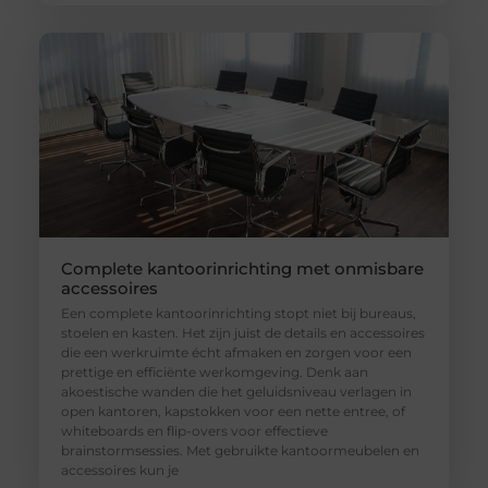
Complete kantoorinrichting met onmisbare
accessoires
Een complete kantoorinrichting stopt niet bij bureaus,
stoelen en kasten. Het zijn juist de details en accessoires
die een werkruimte écht afmaken en zorgen voor een
prettige en efficiënte werkomgeving. Denk aan
akoestische wanden die het geluidsniveau verlagen in
open kantoren, kapstokken voor een nette entree, of
whiteboards en flip-overs voor effectieve
brainstormsessies. Met gebruikte kantoormeubelen en
accessoires kun je