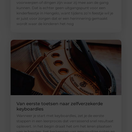
voorwerpen of dingen zijn waar zij mee aan de gang
kunnen. Dat is echter geen uitgangspunt voor een
kinderfeestje in Hengelo, want tijdens zo’n feestje wil je
er juist voor zorgen dat er een herinnering gemaakt
wordt waar de kinderen het nog
Van eerste toetsen naar zelfverzekerde
keyboardles
Wanneer je start met keyboardles, zet je de eerste
stappen in een leerproces dat verrassend snel resultaat
oplevert. In het begin draait het om het leren plaatsen
van je handen, het herkennen van eenvoudige noten en