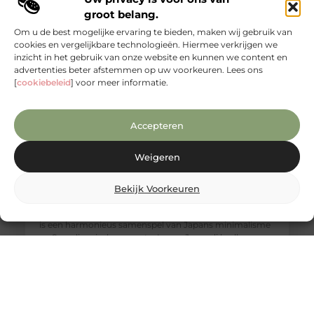
groot belang.
Om u de best mogelijke ervaring te bieden, maken wij gebruik van
cookies en vergelijkbare technologieën. Hiermee verkrijgen we
inzicht in het gebruik van onze website en kunnen we content en
advertenties beter afstemmen op uw voorkeuren. Lees ons
[
cookiebeleid
] voor meer informatie.
Accepteren
Weigeren
Een warme Japandi badkamer met het
Bekijk Voorkeuren
comfort van Bubbels & Jets
Wat de Japandi stijl zo bijzonder maakt De Japandi stijl
is een harmonieus samenspel van Japans minimalisme
en Scandinavische warmte. In een Japandi badkamer
draait alles om rust, eenvoud en natuurlijke materialen.
Denk aan lichte houtsoorten, neutrale kleuren, strakke
lijnen en een subtiel spel van contrasten. Het resultaat is
een badkamer die aanvoelt als een rustgevende
wellnessruimte, waar ontspanning en functionaliteit