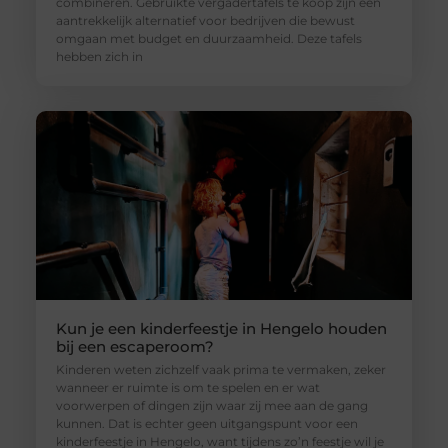
combineren. Gebruikte vergadertafels te koop zijn een
aantrekkelijk alternatief voor bedrijven die bewust
omgaan met budget en duurzaamheid. Deze tafels
hebben zich in
Kun je een kinderfeestje in Hengelo houden
bij een escaperoom?
Kinderen weten zichzelf vaak prima te vermaken, zeker
wanneer er ruimte is om te spelen en er wat
voorwerpen of dingen zijn waar zij mee aan de gang
kunnen. Dat is echter geen uitgangspunt voor een
kinderfeestje in Hengelo, want tijdens zo’n feestje wil je