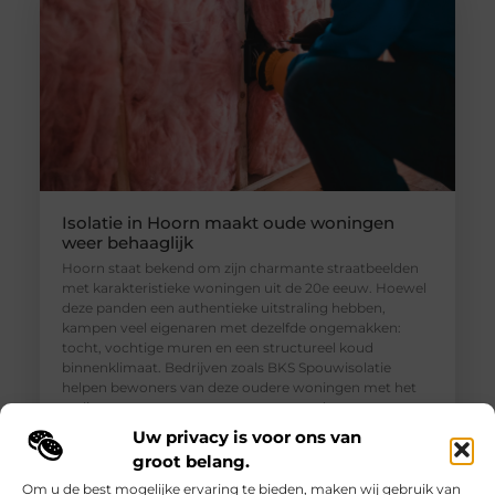
Isolatie in Hoorn maakt oude woningen
weer behaaglijk
Hoorn staat bekend om zijn charmante straatbeelden
met karakteristieke woningen uit de 20e eeuw. Hoewel
deze panden een authentieke uitstraling hebben,
kampen veel eigenaren met dezelfde ongemakken:
tocht, vochtige muren en een structureel koud
binnenklimaat. Bedrijven zoals BKS Spouwisolatie
helpen bewoners van deze oudere woningen met het
realiseren van een aangenamer, gezonder en
energiezuiniger thuis. Isolatie in Hoorn is dan
Uw privacy is voor ons van
groot belang.
Om u de best mogelijke ervaring te bieden, maken wij gebruik van