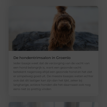
De hondentrimsalon in Groenlo
Ieder baasje weet dat de verzorging van de vacht van
een hond belangrijk is, want een gezonde vacht
betekent nagenoeg altijd een gezonde hond en het ziet
er simpelweg goed uit. De meeste baasjes weten echter
ook dat dit lastiger kan zijn dan het lijkt, zeker bij
langharige, actieve honden die het daarnaast ook nog
eens niet zo prettig vinden