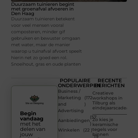
Duurzaam tuinieren begint
met groenafval afvoeren in
Den Haag
Duurzaam tuinieren betekent
voor veel mensen vooral
composteren, minder gif
gebruiken en bewuster omgaan
met water, maar de manier
waarop u tuinafval afvoert speelt
hierin net zo goed een rol.
Snoeihout, gras en oude planten
POPULAIRE
RECENTE
ONDERWERPEN
BERICHTEN
Business /
Creatieve
Marketing
(172
workshops in
Tilburg als
and
)
eindejaarscadeau
Advertising
Begin
(57
vandaag
Zo kies je
Aanbiedingen
met het
)
keramische
delen van
tegels voor
Winkelen
(22 )
jouw
binnen
(9