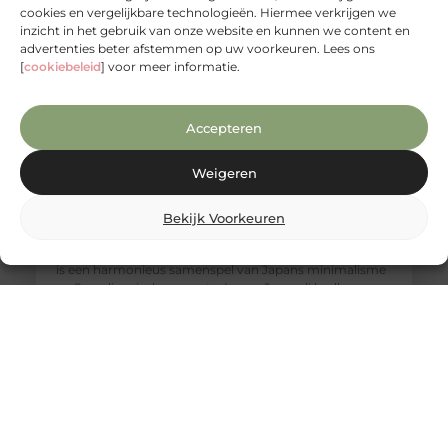
cookies en vergelijkbare technologieën. Hiermee verkrijgen we
inzicht in het gebruik van onze website en kunnen we content en
advertenties beter afstemmen op uw voorkeuren. Lees ons
[
cookiebeleid
] voor meer informatie.
Accepteren
Weigeren
Een warme Japandi badkamer met het
Bekijk Voorkeuren
comfort van Bubbels & Jets
Wat de Japandi stijl zo bijzonder maakt De Japandi stijl
is een harmonieus samenspel van Japans minimalisme
en Scandinavische warmte. In een Japandi badkamer
draait alles om rust, eenvoud en natuurlijke materialen.
Denk aan lichte houtsoorten, neutrale kleuren, strakke
lijnen en een subtiel spel van contrasten. Het resultaat is
een badkamer die aanvoelt als een rustgevende
wellnessruimte, waar ontspanning en functionaliteit