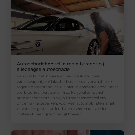
Autoschadeherstel in regio Utrecht bij
alledaagse autoschade
Een kras bij het inparkeren, een deuk door een
winkelwagentje of lakschade na een onverwachte tik
tegen de stoeprand. Ze zijn niet levensbedreigend, maar
wel bijzonder vervelend. In zulke gevallen is snel
autoschadeherstel in regio Utrecht essentieel om
ongemak te beperken. Voor veel automobilisten is het
bovendien geruststellend om te weten dat ze niet
meteen bij een groot bedrijf hoeven