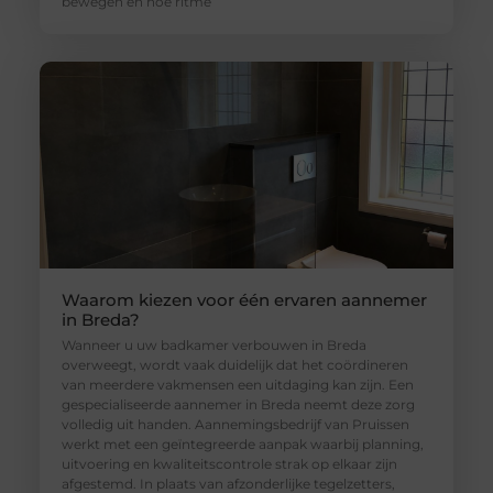
bewegen en hoe ritme
Waarom kiezen voor één ervaren aannemer
in Breda?
Wanneer u uw badkamer verbouwen in Breda
overweegt, wordt vaak duidelijk dat het coördineren
van meerdere vakmensen een uitdaging kan zijn. Een
gespecialiseerde aannemer in Breda neemt deze zorg
volledig uit handen. Aannemingsbedrijf van Pruissen
werkt met een geïntegreerde aanpak waarbij planning,
uitvoering en kwaliteitscontrole strak op elkaar zijn
afgestemd. In plaats van afzonderlijke tegelzetters,