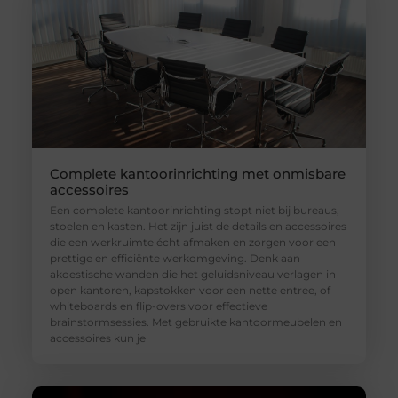
Complete kantoorinrichting met onmisbare
accessoires
Een complete kantoorinrichting stopt niet bij bureaus,
stoelen en kasten. Het zijn juist de details en accessoires
die een werkruimte écht afmaken en zorgen voor een
prettige en efficiënte werkomgeving. Denk aan
akoestische wanden die het geluidsniveau verlagen in
open kantoren, kapstokken voor een nette entree, of
whiteboards en flip-overs voor effectieve
brainstormsessies. Met gebruikte kantoormeubelen en
accessoires kun je