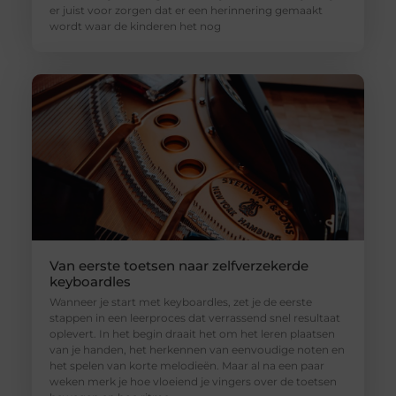
er juist voor zorgen dat er een herinnering gemaakt
wordt waar de kinderen het nog
Van eerste toetsen naar zelfverzekerde
keyboardles
Wanneer je start met keyboardles, zet je de eerste
stappen in een leerproces dat verrassend snel resultaat
oplevert. In het begin draait het om het leren plaatsen
van je handen, het herkennen van eenvoudige noten en
het spelen van korte melodieën. Maar al na een paar
weken merk je hoe vloeiend je vingers over de toetsen