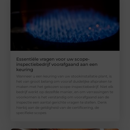
Essentiële vragen voor uw scope-
inspectiebedrijf voorafgaand aan een
keuring
Wanneer u een keuring van uw stookinstallatie plant, is
het van groot belang om vooraf duidelijke afspraken te
maken met het gekozen scope-inspectiebedrijf. Niet elk
bedrijf werkt op dezelfde manier, en om verrassingen te
voorkomen is het verstandig om voorafgaand aan de
inspectie een aantal gerichte vragen te stellen. Denk
hierbij aan de geldigheid van de certificering, de
specifieke scopes