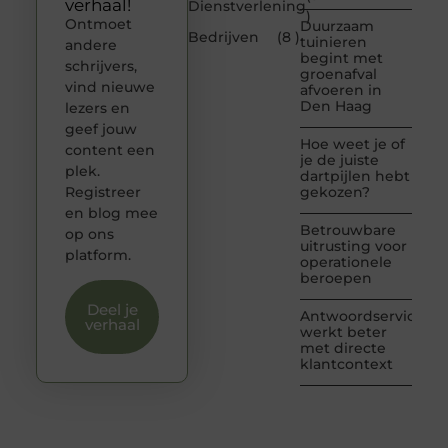
verhaal!
Dienstverlening
)
Ontmoet
Duurzaam
Bedrijven
(8 )
tuinieren
andere
begint met
schrijvers,
groenafval
vind nieuwe
afvoeren in
Den Haag
lezers en
geef jouw
Hoe weet je of
content een
je de juiste
plek.
dartpijlen hebt
Registreer
gekozen?
en blog mee
Betrouwbare
op ons
uitrusting voor
platform.
operationele
beroepen
Deel je
Antwoordservice
verhaal
werkt beter
met directe
klantcontext