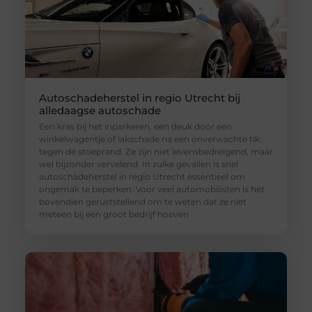
Autoschadeherstel in regio Utrecht bij
alledaagse autoschade
Een kras bij het inparkeren, een deuk door een
winkelwagentje of lakschade na een onverwachte tik
tegen de stoeprand. Ze zijn niet levensbedreigend, maar
wel bijzonder vervelend. In zulke gevallen is snel
autoschadeherstel in regio Utrecht essentieel om
ongemak te beperken. Voor veel automobilisten is het
bovendien geruststellend om te weten dat ze niet
meteen bij een groot bedrijf hoeven