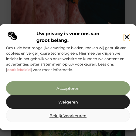
Uw privacy is voor ons van
Isolatie in Hoorn maakt oude woningen
groot belang.
weer behaaglijk
Om u de best mogelijke ervaring te bieden, maken wij gebruik van
Hoorn staat bekend om zijn charmante straatbeelden
cookies en vergelijkbare technologieën. Hiermee verkrijgen we
met karakteristieke woningen uit de 20e eeuw. Hoewel
inzicht in het gebruik van onze website en kunnen we content en
deze panden een authentieke uitstraling hebben,
advertenties beter afstemmen op uw voorkeuren. Lees ons
kampen veel eigenaren met dezelfde ongemakken:
[
cookiebeleid
] voor meer informatie.
tocht, vochtige muren en een structureel koud
binnenklimaat. Bedrijven zoals BKS Spouwisolatie
helpen bewoners van deze oudere woningen met het
Accepteren
realiseren van een aangenamer, gezonder en
energiezuiniger thuis. Isolatie in Hoorn is dan
Weigeren
Bekijk Voorkeuren