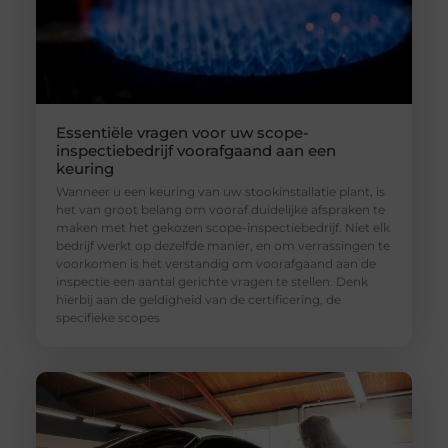
Essentiële vragen voor uw scope-
inspectiebedrijf voorafgaand aan een
keuring
Wanneer u een keuring van uw stookinstallatie plant, is
het van groot belang om vooraf duidelijke afspraken te
maken met het gekozen scope-inspectiebedrijf. Niet elk
bedrijf werkt op dezelfde manier, en om verrassingen te
voorkomen is het verstandig om voorafgaand aan de
inspectie een aantal gerichte vragen te stellen. Denk
hierbij aan de geldigheid van de certificering, de
specifieke scopes