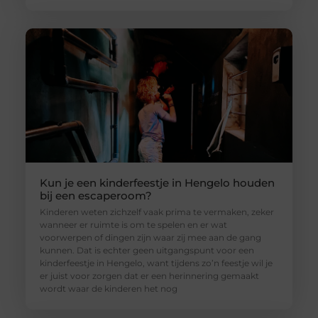
Kun je een kinderfeestje in Hengelo houden
bij een escaperoom?
Kinderen weten zichzelf vaak prima te vermaken, zeker
wanneer er ruimte is om te spelen en er wat
voorwerpen of dingen zijn waar zij mee aan de gang
kunnen. Dat is echter geen uitgangspunt voor een
kinderfeestje in Hengelo, want tijdens zo’n feestje wil je
er juist voor zorgen dat er een herinnering gemaakt
wordt waar de kinderen het nog