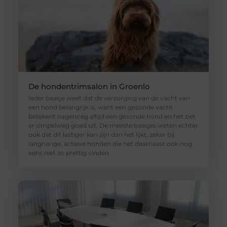
De hondentrimsalon in Groenlo
Ieder baasje weet dat de verzorging van de vacht van
een hond belangrijk is, want een gezonde vacht
betekent nagenoeg altijd een gezonde hond en het ziet
er simpelweg goed uit. De meeste baasjes weten echter
ook dat dit lastiger kan zijn dan het lijkt, zeker bij
langharige, actieve honden die het daarnaast ook nog
eens niet zo prettig vinden