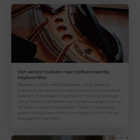
Van eerste toetsen naar zelfverzekerde
keyboardles
Wanneer je start met keyboardles, zet je de eerste
stappen in een leerproces dat verrassend snel resultaat
oplevert. In het begin draait het om het leren plaatsen
van je handen, het herkennen van eenvoudige noten en
het spelen van korte melodieën. Maar al na een paar
weken merk je hoe vloeiend je vingers over de toetsen
bewegen en hoe ritme