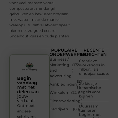
voor veel mensen vooral
composteren, minder gif
gebruiken en bewuster omgaan
met water, maar de manier
waarop u tuinafval afvoert speelt
hierin net zo goed een rol.
Snoeihout, gras en oude planten
POPULAIRE
RECENTE
ONDERWERPEN
BERICHTEN
Business /
Creatieve
Marketing
(172
workshops in
Tilburg als
and
)
eindejaarscadeau
Advertising
Begin
(57
vandaag
Zo kies je
Aanbiedingen
met het
)
keramische
delen van
tegels voor
Winkelen
(22 )
jouw
binnen
(9
verhaal!
Dienstverlening
)
Ontmoet
Duurzaam
Bedrijven
(8 )
tuinieren
andere
begint met
schrijvers,