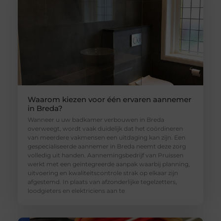
Waarom kiezen voor één ervaren aannemer
in Breda?
Wanneer u uw badkamer verbouwen in Breda
overweegt, wordt vaak duidelijk dat het coördineren
van meerdere vakmensen een uitdaging kan zijn. Een
gespecialiseerde aannemer in Breda neemt deze zorg
volledig uit handen. Aannemingsbedrijf van Pruissen
werkt met een geïntegreerde aanpak waarbij planning,
uitvoering en kwaliteitscontrole strak op elkaar zijn
afgestemd. In plaats van afzonderlijke tegelzetters,
loodgieters en elektriciens aan te