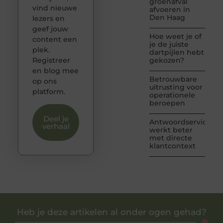
groenafval
vind nieuwe
afvoeren in
Den Haag
lezers en
geef jouw
Hoe weet je of
content een
je de juiste
plek.
dartpijlen hebt
Registreer
gekozen?
en blog mee
Betrouwbare
op ons
uitrusting voor
platform.
operationele
beroepen
Deel je
Antwoordservice
verhaal
werkt beter
met directe
klantcontext
Heb je deze artikelen al onder ogen gehad?