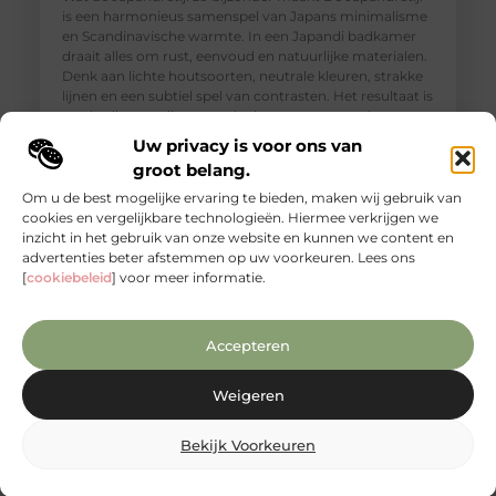
is een harmonieus samenspel van Japans minimalisme
en Scandinavische warmte. In een Japandi badkamer
draait alles om rust, eenvoud en natuurlijke materialen.
Denk aan lichte houtsoorten, neutrale kleuren, strakke
lijnen en een subtiel spel van contrasten. Het resultaat is
een badkamer die aanvoelt als een rustgevende
wellnessruimte, waar ontspanning en functionaliteit
Uw privacy is voor ons van
groot belang.
Om u de best mogelijke ervaring te bieden, maken wij gebruik van
cookies en vergelijkbare technologieën. Hiermee verkrijgen we
inzicht in het gebruik van onze website en kunnen we content en
advertenties beter afstemmen op uw voorkeuren. Lees ons
[
cookiebeleid
] voor meer informatie.
Accepteren
Weigeren
Ontdek de unieke charme van mango
Bekijk Voorkeuren
houten meubels
Mangohout is niet alleen prachtig, maar het heeft ook