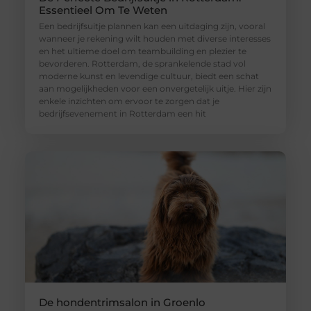
Essentieel Om Te Weten
Een bedrijfsuitje plannen kan een uitdaging zijn, vooral
wanneer je rekening wilt houden met diverse interesses
en het ultieme doel om teambuilding en plezier te
bevorderen. Rotterdam, de sprankelende stad vol
moderne kunst en levendige cultuur, biedt een schat
aan mogelijkheden voor een onvergetelijk uitje. Hier zijn
enkele inzichten om ervoor te zorgen dat je
bedrijfsevenement in Rotterdam een hit
De hondentrimsalon in Groenlo