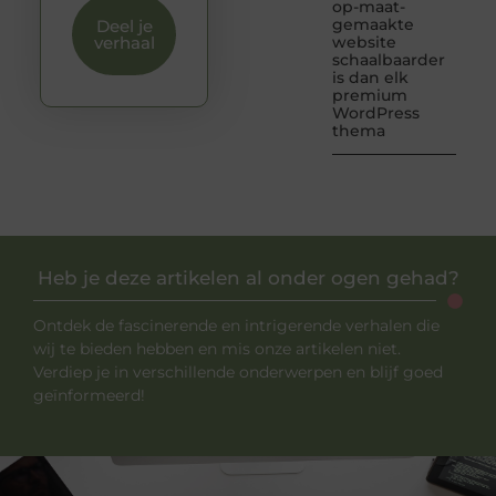
op-maat-
gemaakte
Deel je
verhaal
website
schaalbaarder
is dan elk
premium
WordPress
thema
Heb je deze artikelen al onder ogen gehad?
Ontdek de fascinerende en intrigerende verhalen die
wij te bieden hebben en mis onze artikelen niet.
Verdiep je in verschillende onderwerpen en blijf goed
geïnformeerd!