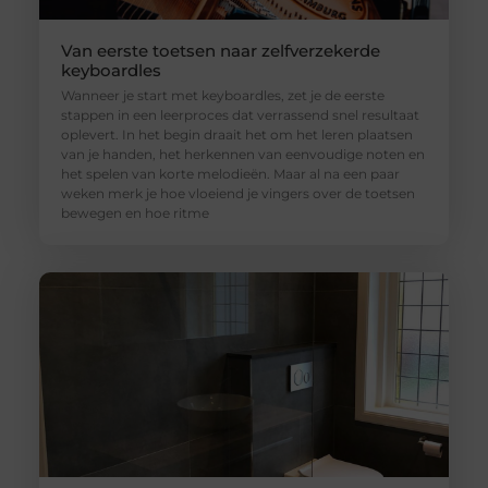
Van eerste toetsen naar zelfverzekerde
keyboardles
Wanneer je start met keyboardles, zet je de eerste
stappen in een leerproces dat verrassend snel resultaat
oplevert. In het begin draait het om het leren plaatsen
van je handen, het herkennen van eenvoudige noten en
het spelen van korte melodieën. Maar al na een paar
weken merk je hoe vloeiend je vingers over de toetsen
bewegen en hoe ritme