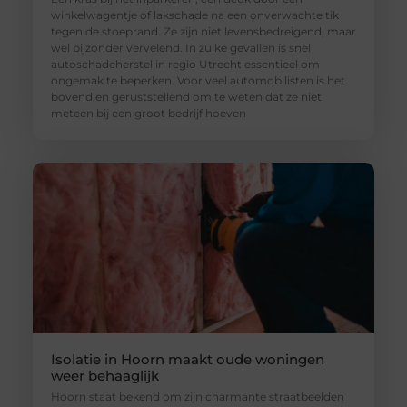
winkelwagentje of lakschade na een onverwachte tik
tegen de stoeprand. Ze zijn niet levensbedreigend, maar
wel bijzonder vervelend. In zulke gevallen is snel
autoschadeherstel in regio Utrecht essentieel om
ongemak te beperken. Voor veel automobilisten is het
bovendien geruststellend om te weten dat ze niet
meteen bij een groot bedrijf hoeven
Isolatie in Hoorn maakt oude woningen
weer behaaglijk
Hoorn staat bekend om zijn charmante straatbeelden