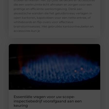
stoelen en kasten. Het zijn juist de details en accessoires
die een werkruimte écht afmaken en zorgen voor een
prettige en efficiënte werkomgeving. Denk aan
akoestische wanden die het geluidsniveau verlagen in
open kantoren, kapstokken voor een nette entree, of
whiteboards en flip-overs voor effectieve
brainstormsessies. Met gebruikte kantoormeubelen en
accessoires kun je
Essentiële vragen voor uw scope-
inspectiebedrijf voorafgaand aan een
keuring