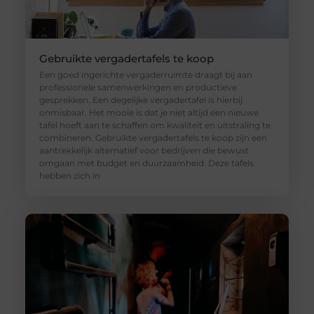
Gebruikte vergadertafels te koop
Een goed ingerichte vergaderruimte draagt bij aan
professionele samenwerkingen en productieve
gesprekken. Een degelijke vergadertafel is hierbij
onmisbaar. Het mooie is dat je niet altijd een nieuwe
tafel hoeft aan te schaffen om kwaliteit en uitstraling te
combineren. Gebruikte vergadertafels te koop zijn een
aantrekkelijk alternatief voor bedrijven die bewust
omgaan met budget en duurzaamheid. Deze tafels
hebben zich in