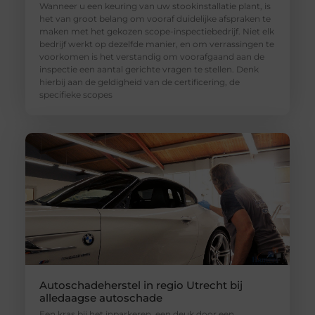
Wanneer u een keuring van uw stookinstallatie plant, is
het van groot belang om vooraf duidelijke afspraken te
maken met het gekozen scope-inspectiebedrijf. Niet elk
bedrijf werkt op dezelfde manier, en om verrassingen te
voorkomen is het verstandig om voorafgaand aan de
inspectie een aantal gerichte vragen te stellen. Denk
hierbij aan de geldigheid van de certificering, de
specifieke scopes
Autoschadeherstel in regio Utrecht bij
alledaagse autoschade
Een kras bij het inparkeren, een deuk door een