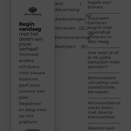
tegels voor
and
)
binnen
Advertising
(57
Duurzaam
Aanbiedingen
)
tuinieren
Begin
begint met
Winkelen
(22 )
vandaag
groenafval
met het
(9
afvoeren in
Dienstverlening
delen van
)
Den Haag
jouw
Bedrijven
(8 )
verhaal!
Hoe weet je of
Ontmoet
je de juiste
andere
dartpijlen hebt
schrijvers,
gekozen?
vind nieuwe
Betrouwbare
lezers en
uitrusting voor
geef jouw
operationele
content een
beroepen
plek.
Antwoordservice
Registreer
werkt beter
en blog mee
met directe
op ons
klantcontext
platform.
Waarom een