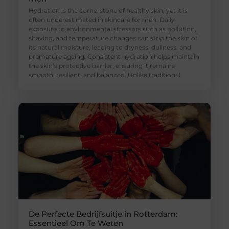
Hydration is the cornerstone of healthy skin, yet it is
often underestimated in skincare for men. Daily
exposure to environmental stressors such as pollution,
shaving, and temperature changes can strip the skin of
its natural moisture, leading to dryness, dullness, and
premature ageing. Consistent hydration helps maintain
the skin’s protective barrier, ensuring it remains
smooth, resilient, and balanced. Unlike traditional
De Perfecte Bedrijfsuitje in Rotterdam:
Essentieel Om Te Weten