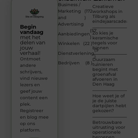
Business /
Creatieve
Marketing
(172
workshops in
Tilburg als
and
)
eindejaarscadeau
Advertising
Begin
(57
vandaag
Zo kies je
Aanbiedingen
met het
)
keramische
delen van
tegels voor
Winkelen
(22 )
jouw
binnen
(9
verhaal!
Dienstverlening
)
Ontmoet
Duurzaam
Bedrijven
(8 )
tuinieren
andere
begint met
schrijvers,
groenafval
vind nieuwe
afvoeren in
Den Haag
lezers en
geef jouw
Hoe weet je of
content een
je de juiste
plek.
dartpijlen hebt
Registreer
gekozen?
en blog mee
Betrouwbare
op ons
uitrusting voor
platform.
operationele
beroepen