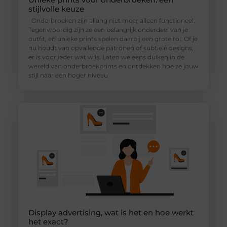
stijlvolle keuze
Onderbroeken zijn allang niet meer alleen functioneel.
Tegenwoordig zijn ze een belangrijk onderdeel van je
outfit, en unieke prints spelen daarbij een grote rol. Of je
nu houdt van opvallende patronen of subtiele designs,
er is voor ieder wat wils. Laten we eens duiken in de
wereld van onderbroekprints en ontdekken hoe ze jouw
stijl naar een hoger niveau
Display advertising, wat is het en hoe werkt
het exact?