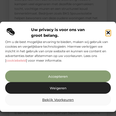
kampen veel eigenaren met dezelfde ongemakken:
tocht, vochtige muren en een structureel koud
binnenklimaat. Bedrijven zoals BKS Spouwisolatie
helpen bewoners van deze oudere woningen met het
realiseren van een aangenamer, gezonder en
energiezuiniger thuis. Isolatie in Hoorn is dan
Uw privacy is voor ons van
groot belang.
Om u de best mogelijke ervaring te bieden, maken wij gebruik van
cookies en vergelijkbare technologieën. Hiermee verkrijgen we
inzicht in het gebruik van onze website en kunnen we content en
advertenties beter afstemmen op uw voorkeuren. Lees ons
[
cookiebeleid
] voor meer informatie.
Accepteren
Weigeren
Een warme Japandi badkamer met het
Bekijk Voorkeuren
comfort van Bubbels & Jets
Wat de Japandi stijl zo bijzonder maakt De Japandi stijl
is een harmonieus samenspel van Japans minimalisme