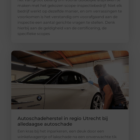
maken met het gekozen scope-inspectiebedrijf. Niet elk
bedrijf werkt op dezelfde manier, en om verrassingen te
voorkomen is het verstandig om voorafgaand aan de
inspectie een aantal gerichte vragen te stellen. Denk
hierbij aan de geldigheid van de certificering, de
specifieke scopes
Autoschadeherstel in regio Utrecht bij
alledaagse autoschade
Een kras bij het inparkeren, een deuk door een
winkelwagentje of lakschade na een onverwachte tik