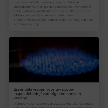
prettige en efficiënte werkomgeving. Denk aan
akoestische wanden die het geluidsniveau verlagen in
open kantoren, kapstokken voor een nette entree, of
whiteboards en flip-overs voor effectieve
brainstormsessies. Met gebruikte kantoormeubelen en
accessoires kun je
Essentiële vragen voor uw scope-
inspectiebedrijf voorafgaand aan een
keuring
Wanneer u een keuring van uw stookinstallatie plant, is
het van groot belang om vooraf duidelijke afspraken te