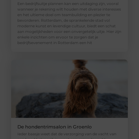
Een bedrijfsuitje plannen kan een uitdaging zijn, vooral
wanneer je rekening wilt houden met diverse interesses
en het ultieme doel om teambuilding en plezier te
bevorderen. Rotterdam, de sprankelende stad vol
moderne kunst en levendige cultuur, biedt een schat
aan mogelijkheden voor een onvergetelijk uitje. Hier zijn
enkele inzichten om ervoor te zorgen dat je
bedrijfsevenement in Rotterdam een hit
De hondentrimsalon in Groenlo
Ieder baasje weet dat de verzorging van de vacht van