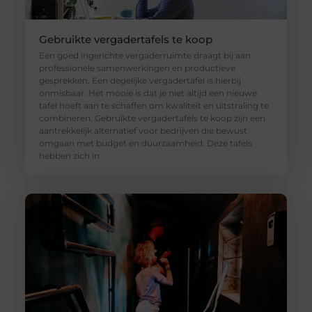
Gebruikte vergadertafels te koop
Een goed ingerichte vergaderruimte draagt bij aan
professionele samenwerkingen en productieve
gesprekken. Een degelijke vergadertafel is hierbij
onmisbaar. Het mooie is dat je niet altijd een nieuwe
tafel hoeft aan te schaffen om kwaliteit en uitstraling te
combineren. Gebruikte vergadertafels te koop zijn een
aantrekkelijk alternatief voor bedrijven die bewust
omgaan met budget en duurzaamheid. Deze tafels
hebben zich in