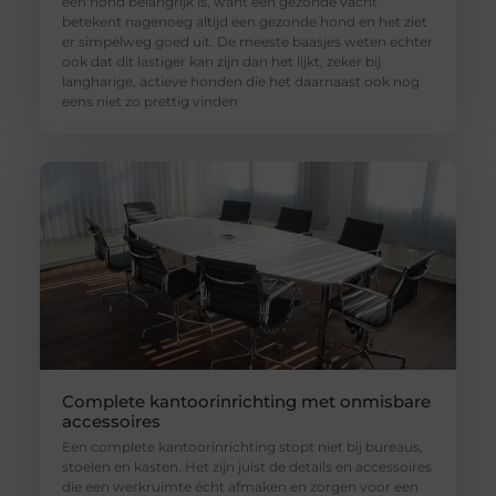
een hond belangrijk is, want een gezonde vacht
betekent nagenoeg altijd een gezonde hond en het ziet
er simpelweg goed uit. De meeste baasjes weten echter
ook dat dit lastiger kan zijn dan het lijkt, zeker bij
langharige, actieve honden die het daarnaast ook nog
eens niet zo prettig vinden
Complete kantoorinrichting met onmisbare
accessoires
Een complete kantoorinrichting stopt niet bij bureaus,
stoelen en kasten. Het zijn juist de details en accessoires
die een werkruimte écht afmaken en zorgen voor een