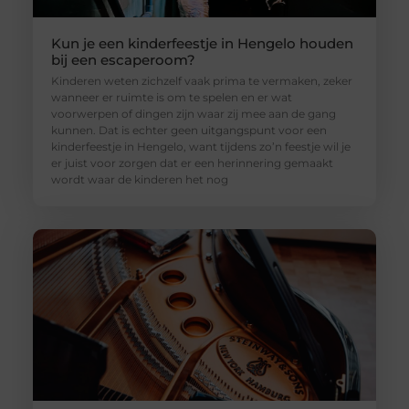
Kun je een kinderfeestje in Hengelo houden
bij een escaperoom?
Kinderen weten zichzelf vaak prima te vermaken, zeker
wanneer er ruimte is om te spelen en er wat
voorwerpen of dingen zijn waar zij mee aan de gang
kunnen. Dat is echter geen uitgangspunt voor een
kinderfeestje in Hengelo, want tijdens zo’n feestje wil je
er juist voor zorgen dat er een herinnering gemaakt
wordt waar de kinderen het nog