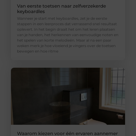
Van eerste toetsen naar zelfverzekerde
keyboardles
Wanneer je start met keyboardles, zet je de eerste
stappen in een leerproces dat verrassend snel resultaat
oplevert. In het begin draait het om het leren plaatsen
van je handen, het herkennen van eenvoudige noten en
het spelen van korte melodieën. Maar al na een paar
weken merk je hoe vloeiend je vingers over de toetsen
bewegen en hoe ritme
Waarom kiezen voor één ervaren aannemer