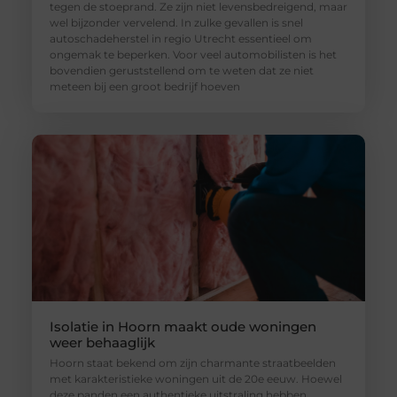
tegen de stoeprand. Ze zijn niet levensbedreigend, maar
wel bijzonder vervelend. In zulke gevallen is snel
autoschadeherstel in regio Utrecht essentieel om
ongemak te beperken. Voor veel automobilisten is het
bovendien geruststellend om te weten dat ze niet
meteen bij een groot bedrijf hoeven
Isolatie in Hoorn maakt oude woningen
weer behaaglijk
Hoorn staat bekend om zijn charmante straatbeelden
met karakteristieke woningen uit de 20e eeuw. Hoewel
deze panden een authentieke uitstraling hebben,