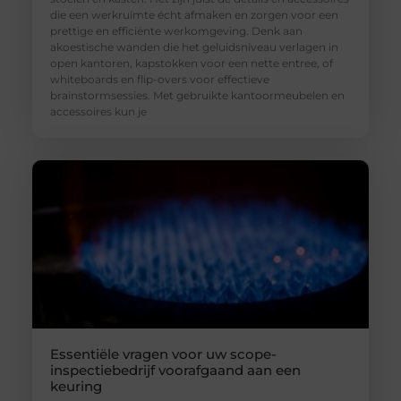
die een werkruimte écht afmaken en zorgen voor een
prettige en efficiënte werkomgeving. Denk aan
akoestische wanden die het geluidsniveau verlagen in
open kantoren, kapstokken voor een nette entree, of
whiteboards en flip-overs voor effectieve
brainstormsessies. Met gebruikte kantoormeubelen en
accessoires kun je
Essentiële vragen voor uw scope-
inspectiebedrijf voorafgaand aan een
keuring