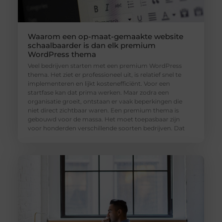
Waarom een op-maat-gemaakte website
schaalbaarder is dan elk premium
WordPress thema
Veel bedrijven starten met een premium WordPress
thema. Het ziet er professioneel uit, is relatief snel te
implementeren en lijkt kostenefficiënt. Voor een
startfase kan dat prima werken. Maar zodra een
organisatie groeit, ontstaan er vaak beperkingen die
niet direct zichtbaar waren. Een premium thema is
gebouwd voor de massa. Het moet toepasbaar zijn
voor honderden verschillende soorten bedrijven. Dat