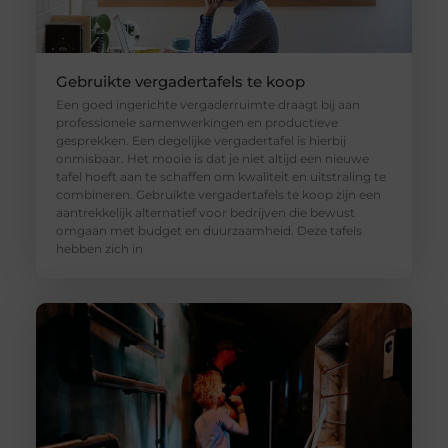
Gebruikte vergadertafels te koop
Een goed ingerichte vergaderruimte draagt bij aan
professionele samenwerkingen en productieve
gesprekken. Een degelijke vergadertafel is hierbij
onmisbaar. Het mooie is dat je niet altijd een nieuwe
tafel hoeft aan te schaffen om kwaliteit en uitstraling te
combineren. Gebruikte vergadertafels te koop zijn een
aantrekkelijk alternatief voor bedrijven die bewust
omgaan met budget en duurzaamheid. Deze tafels
hebben zich in