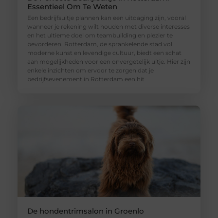
Essentieel Om Te Weten
Een bedrijfsuitje plannen kan een uitdaging zijn, vooral
wanneer je rekening wilt houden met diverse interesses
en het ultieme doel om teambuilding en plezier te
bevorderen. Rotterdam, de sprankelende stad vol
moderne kunst en levendige cultuur, biedt een schat
aan mogelijkheden voor een onvergetelijk uitje. Hier zijn
enkele inzichten om ervoor te zorgen dat je
bedrijfsevenement in Rotterdam een hit
De hondentrimsalon in Groenlo