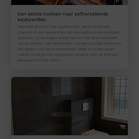
Van eerste toetsen naar zelfverzekerde
keyboardles
Wanneer je start met keyboardles, zet je de eerste
stappen in een leerproces dat verrassend snel resultaat
oplevert. In het begin draait het om het leren plaatsen
van je handen, het herkennen van eenvoudige noten en
het spelen van korte melodieën. Maar al na een paar
weken merk je hoe vloeiend je vingers over de toetsen
bewegen en hoe ritme