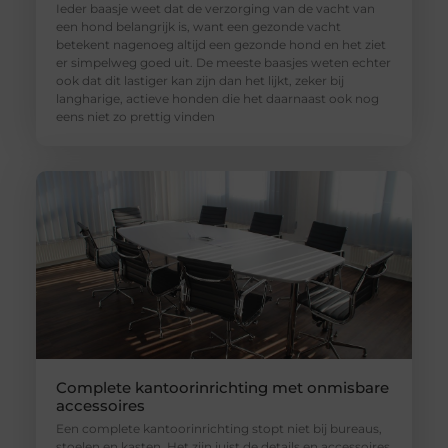
Ieder baasje weet dat de verzorging van de vacht van
een hond belangrijk is, want een gezonde vacht
betekent nagenoeg altijd een gezonde hond en het ziet
er simpelweg goed uit. De meeste baasjes weten echter
ook dat dit lastiger kan zijn dan het lijkt, zeker bij
langharige, actieve honden die het daarnaast ook nog
eens niet zo prettig vinden
Complete kantoorinrichting met onmisbare
accessoires
Een complete kantoorinrichting stopt niet bij bureaus,
stoelen en kasten. Het zijn juist de details en accessoires