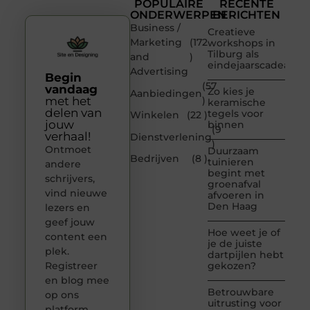
POPULAIRE
RECENTE
ONDERWERPEN
BERICHTEN
Business /
Creatieve
Marketing
(172
workshops in
Tilburg als
and
)
eindejaarscadeau
Advertising
Begin
(57
vandaag
Zo kies je
Aanbiedingen
met het
)
keramische
delen van
tegels voor
Winkelen
(22 )
jouw
binnen
(9
verhaal!
Dienstverlening
)
Ontmoet
Duurzaam
Bedrijven
(8 )
tuinieren
andere
begint met
schrijvers,
groenafval
vind nieuwe
afvoeren in
Den Haag
lezers en
geef jouw
Hoe weet je of
content een
je de juiste
plek.
dartpijlen hebt
Registreer
gekozen?
en blog mee
Betrouwbare
op ons
uitrusting voor
platform.