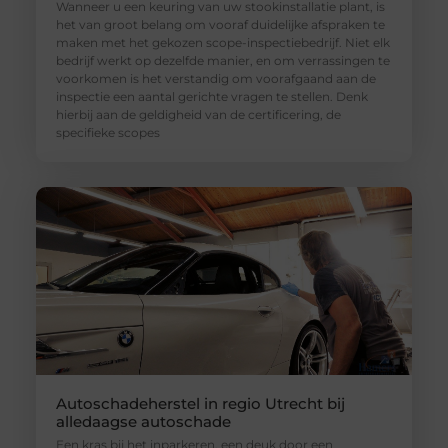
Wanneer u een keuring van uw stookinstallatie plant, is
het van groot belang om vooraf duidelijke afspraken te
maken met het gekozen scope-inspectiebedrijf. Niet elk
bedrijf werkt op dezelfde manier, en om verrassingen te
voorkomen is het verstandig om voorafgaand aan de
inspectie een aantal gerichte vragen te stellen. Denk
hierbij aan de geldigheid van de certificering, de
specifieke scopes
Autoschadeherstel in regio Utrecht bij
alledaagse autoschade
Een kras bij het inparkeren, een deuk door een