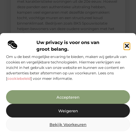
met karakteristieke woningen uit de 20e eeuw. Hoewel
deze panden een authentieke uitstraling hebben,
kampen veel eigenaren met dezelfde ongemakken:
tocht, vochtige muren en een structureel koud
binnenklimaat. Bedrijven zoals BKS Spouwisolatie
helpen bewoners van deze oudere woningen met het
realiseren van een aangenamer, gezonder en
energiezuiniger thuis. Isolatie in Hoorn is dan
Uw privacy is voor ons van
groot belang.
Om u de best mogelijke ervaring te bieden, maken wij gebruik van
cookies en vergelijkbare technologieën. Hiermee verkrijgen we
inzicht in het gebruik van onze website en kunnen we content en
advertenties beter afstemmen op uw voorkeuren. Lees ons
[
cookiebeleid
] voor meer informatie.
Accepteren
Weigeren
Een warme Japandi badkamer met het
Bekijk Voorkeuren
comfort van Bubbels & Jets
Wat de Japandi stijl zo bijzonder maakt De Japandi stijl