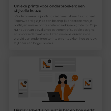
Unieke prints voor onderbroeken: een
stijlvolle keuze
Onderbroeken zijn allang niet meer alleen functioneel.
Tegenwoordig zijn ze een belangrijk onderdeel van je
outfit, en unieke prints spelen daarbij een grote rol. Of je
nu houdt van opvallende patronen of subtiele designs,
er is voor ieder wat wils. Laten we eens duiken in de
wereld van onderbroekprints en ontdekken hoe ze jouw
stijl naar een hoger niveau
Display advertising, wat is het en hoe werkt