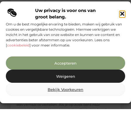
een badkamer die aanvoelt als een rustgevende
wellnessruimte, waar ontspanning en functionaliteit
Uw privacy is voor ons van
groot belang.
Om u de best mogelijke ervaring te bieden, maken wij gebruik van
cookies en vergelijkbare technologieën. Hiermee verkrijgen we
inzicht in het gebruik van onze website en kunnen we content en
advertenties beter afstemmen op uw voorkeuren. Lees ons
[
cookiebeleid
] voor meer informatie.
Accepteren
Weigeren
Ontdek de unieke charme van mango
Bekijk Voorkeuren
houten meubels
Mangohout is niet alleen prachtig, maar het heeft ook
een verhaal te vertellen. Als je op zoek bent naar
meubels die zowel functioneel als stijlvol zijn, dan zijn
mango houten meubels echt iets voor jou. Laten we
samen de unieke charme van mangohout ontdekken
en waarom het perfect is voor jouw huis. Wat maakt
mangohout zo bijzonder? Duurzaamheid