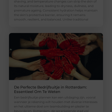
shaving, and temperature changes can strip the skin of
its natural moisture, leading to dryness, dullness, and
premature ageing. Consistent hydration helps maintain
the skin’s protective barrier, ensuring it remains
smooth, resilient, and balanced. Unlike traditional
De Perfecte Bedrijfsuitje in Rotterdam:
Essentieel Om Te Weten
Een bedrijfsuitje plannen kan een uitdaging zijn, vooral
wanneer je rekening wilt houden met diverse interesses
en het ultieme doel om teambuilding en plezier te
bevorderen. Rotterdam, de sprankelende stad vol