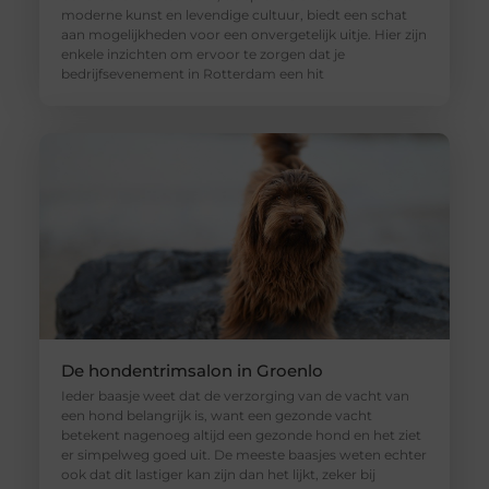
moderne kunst en levendige cultuur, biedt een schat
aan mogelijkheden voor een onvergetelijk uitje. Hier zijn
enkele inzichten om ervoor te zorgen dat je
bedrijfsevenement in Rotterdam een hit
De hondentrimsalon in Groenlo
Ieder baasje weet dat de verzorging van de vacht van
een hond belangrijk is, want een gezonde vacht
betekent nagenoeg altijd een gezonde hond en het ziet
er simpelweg goed uit. De meeste baasjes weten echter
ook dat dit lastiger kan zijn dan het lijkt, zeker bij