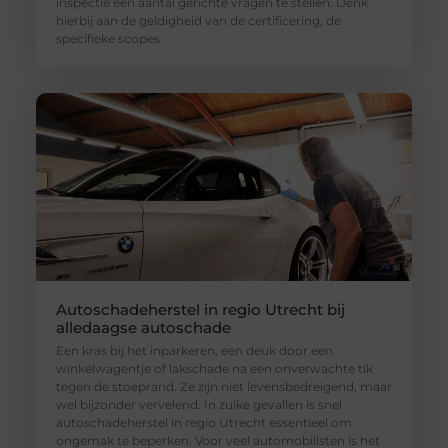
inspectie een aantal gerichte vragen te stellen. Denk
hierbij aan de geldigheid van de certificering, de
specifieke scopes
Autoschadeherstel in regio Utrecht bij
alledaagse autoschade
Een kras bij het inparkeren, een deuk door een
winkelwagentje of lakschade na een onverwachte tik
tegen de stoeprand. Ze zijn niet levensbedreigend, maar
wel bijzonder vervelend. In zulke gevallen is snel
autoschadeherstel in regio Utrecht essentieel om
ongemak te beperken. Voor veel automobilisten is het