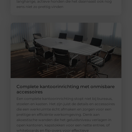
langharige, actieve honden die het daarnaast ook nog
eens niet zo prettig vinden
Complete kantoorinrichting met onmisbare
accessoires
Een complete kantoorinrichting stopt niet bij bureaus,
stoelen en kasten. Het zijn juist de details en accessoires
die een werkruimte écht afmaken en zorgen voor een
prettige en efficiënte werkomgeving. Denk aan
akoestische wanden die het geluidsniveau verlagen in
open kantoren, kapstokken voor een nette entree, of
whiteboards en flip-overs voor effectieve