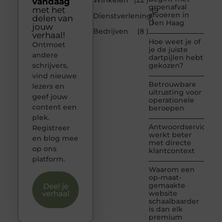
Winkelen
(22 )
vandaag
groenafval
met het
(9
afvoeren in
Dienstverlening
delen van
)
Den Haag
jouw
Bedrijven
(8 )
verhaal!
Hoe weet je of
Ontmoet
je de juiste
andere
dartpijlen hebt
schrijvers,
gekozen?
vind nieuwe
Betrouwbare
lezers en
uitrusting voor
geef jouw
operationele
content een
beroepen
plek.
Antwoordservice
Registreer
werkt beter
en blog mee
met directe
op ons
klantcontext
platform.
Waarom een
op-maat-
gemaakte
Deel je
verhaal
website
schaalbaarder
is dan elk
premium