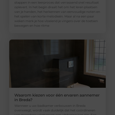
stappen in een leerproces dat verrassend snel resultaat
oplevert. In het begin draait het om het leren plaatsen
van je handen, het herkennen van eenvoudige noten en
het spelen van korte melodieën. Maar al na een paar
weken merk je hoe vloeiend je vingers over de toetsen
bewegen en hoe ritme
Waarom kiezen voor één ervaren aannemer
in Breda?
Wanneer u uw badkamer verbouwen in Breda
overweegt, wordt vaak duidelijk dat het coördineren
van meerdere vakmensen een uitdaging kan zijn. Een