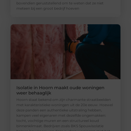
bovendien geruststellend om te weten dat ze niet
meteen bij een groot bedrijf hoeven
Isolatie in Hoorn maakt oude woningen
weer behaaglijk
Hoorn staat bekend om zijn charmante straatbeelden
met karakteristieke woningen uit de 20e eeuw. Hoewel
deze panden een authentieke uitstraling hebben,
kampen veel eigenaren met dezelfde ongemakken:
tocht, vochtige muren en een structureel koud
binnenklimaat. Bedrijven zoals BKS Spouwisolatie