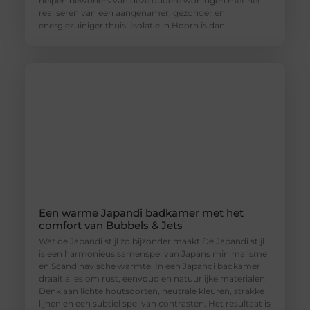
helpen bewoners van deze oudere woningen met het
realiseren van een aangenamer, gezonder en
energiezuiniger thuis. Isolatie in Hoorn is dan
Een warme Japandi badkamer met het
comfort van Bubbels & Jets
Wat de Japandi stijl zo bijzonder maakt De Japandi stijl
is een harmonieus samenspel van Japans minimalisme
en Scandinavische warmte. In een Japandi badkamer
draait alles om rust, eenvoud en natuurlijke materialen.
Denk aan lichte houtsoorten, neutrale kleuren, strakke
lijnen en een subtiel spel van contrasten. Het resultaat is