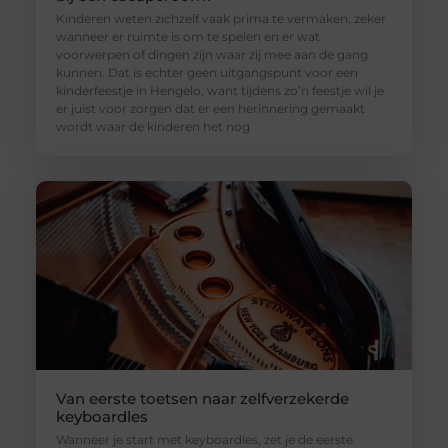
Kinderen weten zichzelf vaak prima te vermaken, zeker
wanneer er ruimte is om te spelen en er wat
voorwerpen of dingen zijn waar zij mee aan de gang
kunnen. Dat is echter geen uitgangspunt voor een
kinderfeestje in Hengelo, want tijdens zo’n feestje wil je
er juist voor zorgen dat er een herinnering gemaakt
wordt waar de kinderen het nog
Van eerste toetsen naar zelfverzekerde
keyboardles
Wanneer je start met keyboardles, zet je de eerste