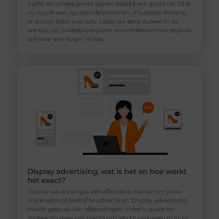
outfit, en unieke prints spelen daarbij een grote rol. Of je
nu houdt van opvallende patronen of subtiele designs,
er is voor ieder wat wils. Laten we eens duiken in de
wereld van onderbroekprints en ontdekken hoe ze jouw
stijl naar een hoger niveau
Display advertising, wat is het en hoe werkt
het exact?
Display advertising is een effectieve manier om jouw
merknaam of bedrijf te adverteren. Display advertising
maakt gebruik van afbeeldingen, video’s, audio en
andere vormen van media om iets te verkopen of jouw