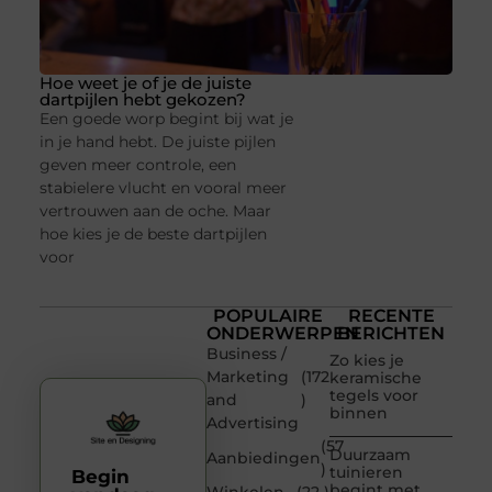
Hoe weet je of je de juiste
dartpijlen hebt gekozen?
Een goede worp begint bij wat je
in je hand hebt. De juiste pijlen
geven meer controle, een
stabielere vlucht en vooral meer
vertrouwen aan de oche. Maar
hoe kies je de beste dartpijlen
voor
POPULAIRE
RECENTE
ONDERWERPEN
BERICHTEN
Business /
Zo kies je
Marketing
(172
keramische
tegels voor
and
)
binnen
Advertising
(57
Duurzaam
Aanbiedingen
)
tuinieren
Begin
begint met