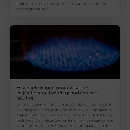
brainstormsessies. Met gebruikte kantoormeubelen en
accessoires kun je
Essentiële vragen voor uw scope-
inspectiebedrijf voorafgaand aan een
keuring
Wanneer u een keuring van uw stookinstallatie plant, is
het van groot belang om vooraf duidelijke afspraken te
maken met het gekozen scope-inspectiebedrijf. Niet elk
bedrijf werkt op dezelfde manier, en om verrassingen te
voorkomen is het verstandig om voorafgaand aan de