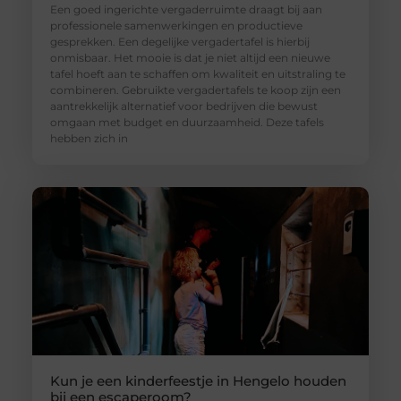
Een goed ingerichte vergaderruimte draagt bij aan
professionele samenwerkingen en productieve
gesprekken. Een degelijke vergadertafel is hierbij
onmisbaar. Het mooie is dat je niet altijd een nieuwe
tafel hoeft aan te schaffen om kwaliteit en uitstraling te
combineren. Gebruikte vergadertafels te koop zijn een
aantrekkelijk alternatief voor bedrijven die bewust
omgaan met budget en duurzaamheid. Deze tafels
hebben zich in
Kun je een kinderfeestje in Hengelo houden
bij een escaperoom?