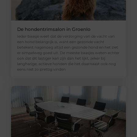
De hondentrimsalon in Groenlo
Ieder baasje weet dat de verzorging van de vacht van
een hond belangrijk is, want een gezonde vacht
betekent nagenoeg altijd een gezonde hond en het ziet
er simpelweg goed uit. De meeste baasjes weten echter
ook dat dit lastiger kan zijn dan het lijkt, zeker bij
langharige, actieve honden die het daarnaast ook nog
eens niet zo prettig vinden