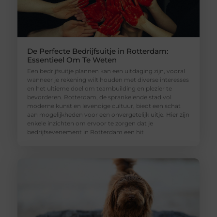
De Perfecte Bedrijfsuitje in Rotterdam:
Essentieel Om Te Weten
Een bedrijfsuitje plannen kan een uitdaging zijn, vooral
wanneer je rekening wilt houden met diverse interesses
en het ultieme doel om teambuilding en plezier te
bevorderen. Rotterdam, de sprankelende stad vol
moderne kunst en levendige cultuur, biedt een schat
aan mogelijkheden voor een onvergetelijk uitje. Hier zijn
enkele inzichten om ervoor te zorgen dat je
bedrijfsevenement in Rotterdam een hit