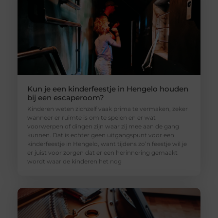
Kun je een kinderfeestje in Hengelo houden
bij een escaperoom?
Kinderen weten zichzelf vaak prima te vermaken, zeker
wanneer er ruimte is om te spelen en er wat
voorwerpen of dingen zijn waar zij mee aan de gang
kunnen. Dat is echter geen uitgangspunt voor een
kinderfeestje in Hengelo, want tijdens zo’n feestje wil je
er juist voor zorgen dat er een herinnering gemaakt
wordt waar de kinderen het nog