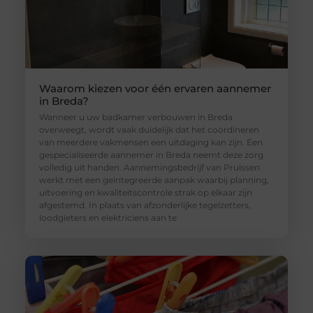
Waarom kiezen voor één ervaren aannemer
in Breda?
Wanneer u uw badkamer verbouwen in Breda
overweegt, wordt vaak duidelijk dat het coördineren
van meerdere vakmensen een uitdaging kan zijn. Een
gespecialiseerde aannemer in Breda neemt deze zorg
volledig uit handen. Aannemingsbedrijf van Pruissen
werkt met een geïntegreerde aanpak waarbij planning,
uitvoering en kwaliteitscontrole strak op elkaar zijn
afgestemd. In plaats van afzonderlijke tegelzetters,
loodgieters en elektriciens aan te