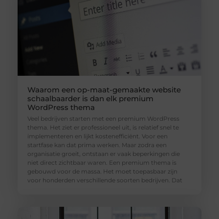
Waarom een op-maat-gemaakte website
schaalbaarder is dan elk premium
WordPress thema
Veel bedrijven starten met een premium WordPress
thema. Het ziet er professioneel uit, is relatief snel te
implementeren en lijkt kostenefficiënt. Voor een
startfase kan dat prima werken. Maar zodra een
organisatie groeit, ontstaan er vaak beperkingen die
niet direct zichtbaar waren. Een premium thema is
gebouwd voor de massa. Het moet toepasbaar zijn
voor honderden verschillende soorten bedrijven. Dat