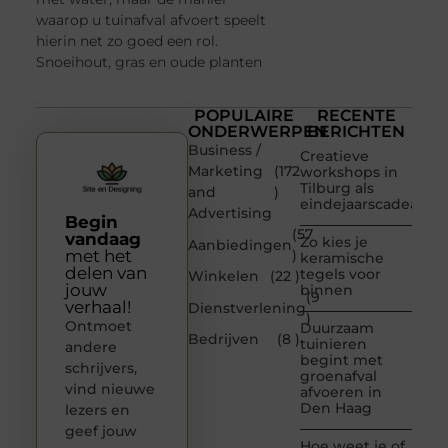
waarop u tuinafval afvoert speelt
hierin net zo goed een rol.
Snoeihout, gras en oude planten
POPULAIRE
RECENTE
ONDERWERPEN
BERICHTEN
Business /
Creatieve
Marketing
(172
workshops in
Tilburg als
and
)
eindejaarscadeau
Advertising
Begin
(57
vandaag
Zo kies je
Aanbiedingen
met het
)
keramische
delen van
tegels voor
Winkelen
(22 )
jouw
binnen
(9
verhaal!
Dienstverlening
)
Ontmoet
Duurzaam
Bedrijven
(8 )
tuinieren
andere
begint met
schrijvers,
groenafval
vind nieuwe
afvoeren in
Den Haag
lezers en
geef jouw
Hoe weet je of