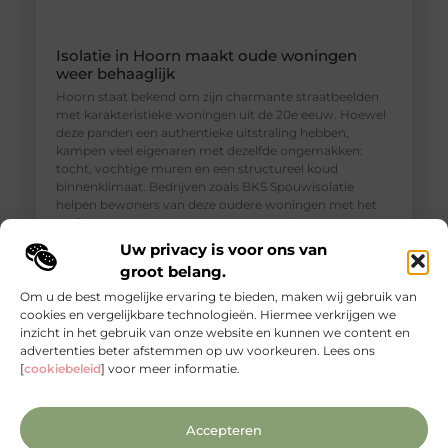
Isolatie in Hoorn maakt oude woningen
weer behaaglijk
Hoorn staat bekend om zijn charmante straatbeelden
met karakteristieke woningen uit de 20e eeuw. Hoewel
deze panden een authentieke uitstraling hebben,
kampen veel eigenaren met dezelfde ongemakken:
tocht, vochtige muren en een structureel koud
binnenklimaat. Bedrijven zoals BKS Spouwisolatie
helpen bewoners van deze oudere woningen met het
realiseren van een aangenamer, gezonder en
energiezuiniger thuis. Isolatie in Hoorn is dan
Uw privacy is voor ons van
groot belang.
Om u de best mogelijke ervaring te bieden, maken wij gebruik van
cookies en vergelijkbare technologieën. Hiermee verkrijgen we
inzicht in het gebruik van onze website en kunnen we content en
advertenties beter afstemmen op uw voorkeuren. Lees ons
[
cookiebeleid
] voor meer informatie.
Accepteren