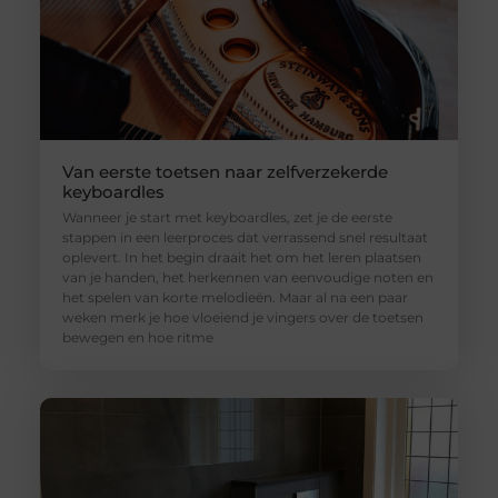
Van eerste toetsen naar zelfverzekerde
keyboardles
Wanneer je start met keyboardles, zet je de eerste
stappen in een leerproces dat verrassend snel resultaat
oplevert. In het begin draait het om het leren plaatsen
van je handen, het herkennen van eenvoudige noten en
het spelen van korte melodieën. Maar al na een paar
weken merk je hoe vloeiend je vingers over de toetsen
bewegen en hoe ritme