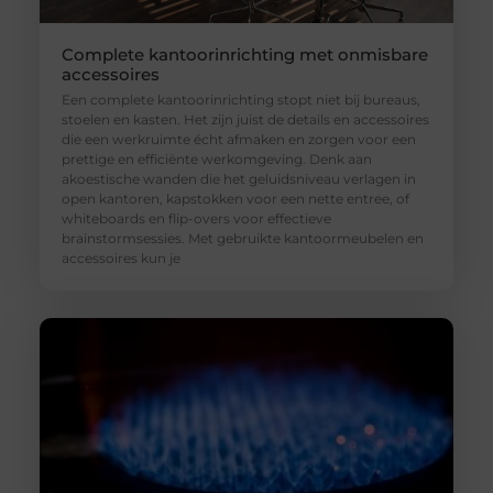
Complete kantoorinrichting met onmisbare
accessoires
Een complete kantoorinrichting stopt niet bij bureaus,
stoelen en kasten. Het zijn juist de details en accessoires
die een werkruimte écht afmaken en zorgen voor een
prettige en efficiënte werkomgeving. Denk aan
akoestische wanden die het geluidsniveau verlagen in
open kantoren, kapstokken voor een nette entree, of
whiteboards en flip-overs voor effectieve
brainstormsessies. Met gebruikte kantoormeubelen en
accessoires kun je