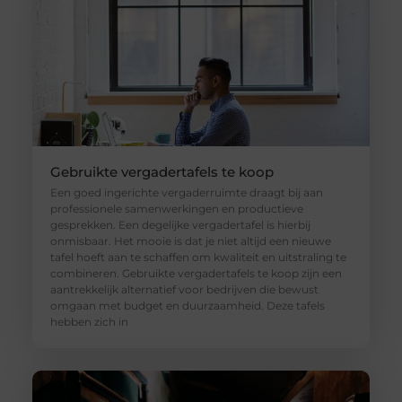
Gebruikte vergadertafels te koop
Een goed ingerichte vergaderruimte draagt bij aan
professionele samenwerkingen en productieve
gesprekken. Een degelijke vergadertafel is hierbij
onmisbaar. Het mooie is dat je niet altijd een nieuwe
tafel hoeft aan te schaffen om kwaliteit en uitstraling te
combineren. Gebruikte vergadertafels te koop zijn een
aantrekkelijk alternatief voor bedrijven die bewust
omgaan met budget en duurzaamheid. Deze tafels
hebben zich in