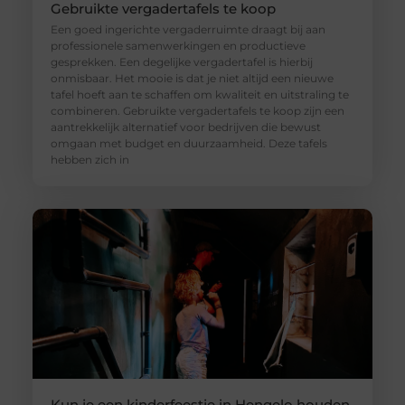
Gebruikte vergadertafels te koop
Een goed ingerichte vergaderruimte draagt bij aan
professionele samenwerkingen en productieve
gesprekken. Een degelijke vergadertafel is hierbij
onmisbaar. Het mooie is dat je niet altijd een nieuwe
tafel hoeft aan te schaffen om kwaliteit en uitstraling te
combineren. Gebruikte vergadertafels te koop zijn een
aantrekkelijk alternatief voor bedrijven die bewust
omgaan met budget en duurzaamheid. Deze tafels
hebben zich in
Kun je een kinderfeestje in Hengelo houden