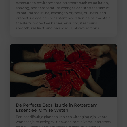
exposure to environmental stressors such as pollution,
shaving, and temperature changes can strip the skin of
its natural moisture, leading to dryness, dullness, and
premature ageing. Consistent hydration helps maintain
the skin’s protective barrier, ensuring it remains
smooth, resilient, and balanced. Unlike traditional
De Perfecte Bedrijfsuitje in Rotterdam:
Essentieel Om Te Weten
Een bedrijfsuitje plannen kan een uitdaging zijn, vooral
wanneer je rekening wilt houden met diverse interesses
en het ultieme doel om teambuilding en plezier te