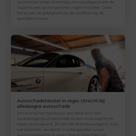
voorkomen is het verstandig om voorafgaand aan de
inspectie een aantal gerichte vragen te stellen. Denk
hierbij aan de geldigheid van de certificering, de
specifieke scopes
Autoschadeherstel in regio Utrecht bij
alledaagse autoschade
Een kras bij het inparkeren, een deuk door een
winkelwagentje of lakschade na een onverwachte tik
tegen de stoeprand. Ze zijn niet levensbedreigend, maar
wel bijzonder vervelend. In zulke gevallen is snel
autoschadeherstel in regio Utrecht essentieel om