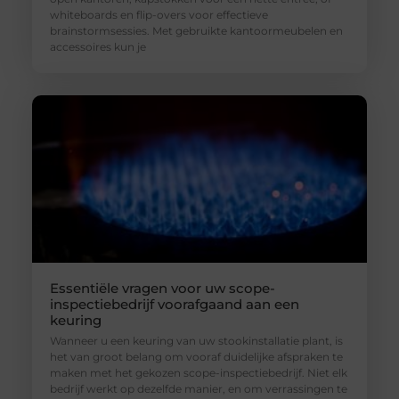
whiteboards en flip-overs voor effectieve
brainstormsessies. Met gebruikte kantoormeubelen en
accessoires kun je
Essentiële vragen voor uw scope-
inspectiebedrijf voorafgaand aan een
keuring
Wanneer u een keuring van uw stookinstallatie plant, is
het van groot belang om vooraf duidelijke afspraken te
maken met het gekozen scope-inspectiebedrijf. Niet elk
bedrijf werkt op dezelfde manier, en om verrassingen te