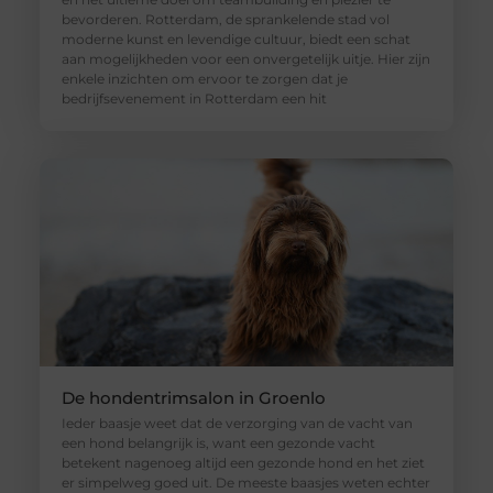
bevorderen. Rotterdam, de sprankelende stad vol
moderne kunst en levendige cultuur, biedt een schat
aan mogelijkheden voor een onvergetelijk uitje. Hier zijn
enkele inzichten om ervoor te zorgen dat je
bedrijfsevenement in Rotterdam een hit
De hondentrimsalon in Groenlo
Ieder baasje weet dat de verzorging van de vacht van
een hond belangrijk is, want een gezonde vacht
betekent nagenoeg altijd een gezonde hond en het ziet
er simpelweg goed uit. De meeste baasjes weten echter