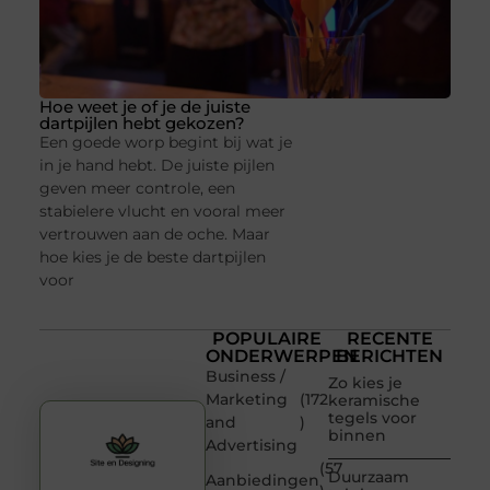
Hoe weet je of je de juiste
dartpijlen hebt gekozen?
Een goede worp begint bij wat je
in je hand hebt. De juiste pijlen
geven meer controle, een
stabielere vlucht en vooral meer
vertrouwen aan de oche. Maar
hoe kies je de beste dartpijlen
voor
POPULAIRE
RECENTE
ONDERWERPEN
BERICHTEN
Business /
Zo kies je
Marketing
(172
keramische
tegels voor
and
)
binnen
Advertising
(57
Duurzaam
Aanbiedingen