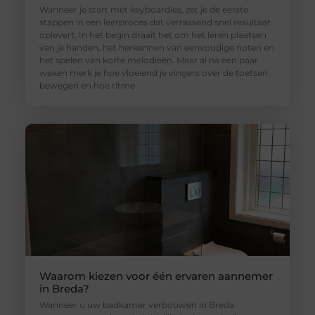
Wanneer je start met keyboardles, zet je de eerste
stappen in een leerproces dat verrassend snel resultaat
oplevert. In het begin draait het om het leren plaatsen
van je handen, het herkennen van eenvoudige noten en
het spelen van korte melodieën. Maar al na een paar
weken merk je hoe vloeiend je vingers over de toetsen
bewegen en hoe ritme
Waarom kiezen voor één ervaren aannemer
in Breda?
Wanneer u uw badkamer verbouwen in Breda