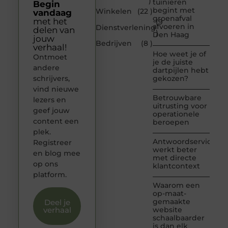
)
tuinieren
Begin
begint met
Winkelen
(22 )
vandaag
groenafval
met het
(9
afvoeren in
Dienstverlening
delen van
)
Den Haag
jouw
Bedrijven
(8 )
verhaal!
Hoe weet je of
Ontmoet
je de juiste
andere
dartpijlen hebt
schrijvers,
gekozen?
vind nieuwe
Betrouwbare
lezers en
uitrusting voor
geef jouw
operationele
content een
beroepen
plek.
Antwoordservice
Registreer
werkt beter
en blog mee
met directe
op ons
klantcontext
platform.
Waarom een
op-maat-
gemaakte
Deel je
verhaal
website
schaalbaarder
is dan elk