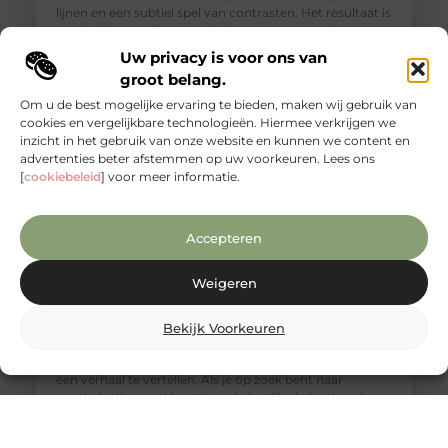
lijnen en een subtiel spel van contrasten. Het resultaat is
een badkamer die aanvoelt als een rustgevende
wellnessruimte, waar ontspanning en functionaliteit
Uw privacy is voor ons van
groot belang.
Om u de best mogelijke ervaring te bieden, maken wij gebruik van
cookies en vergelijkbare technologieën. Hiermee verkrijgen we
inzicht in het gebruik van onze website en kunnen we content en
advertenties beter afstemmen op uw voorkeuren. Lees ons
[
cookiebeleid
] voor meer informatie.
Accepteren
Weigeren
Ontdek de unieke charme van mango
Bekijk Voorkeuren
houten meubels
Mangohout is niet alleen prachtig, maar het heeft ook
een verhaal te vertellen. Als je op zoek bent naar
meubels die zowel functioneel als stijlvol zijn, dan zijn
mango houten meubels echt iets voor jou. Laten we
samen de unieke charme van mangohout ontdekken