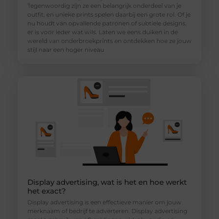
Tegenwoordig zijn ze een belangrijk onderdeel van je
outfit, en unieke prints spelen daarbij een grote rol. Of je
nu houdt van opvallende patronen of subtiele designs,
er is voor ieder wat wils. Laten we eens duiken in de
wereld van onderbroekprints en ontdekken hoe ze jouw
stijl naar een hoger niveau
Display advertising, wat is het en hoe werkt
het exact?
Display advertising is een effectieve manier om jouw
merknaam of bedrijf te adverteren. Display advertising