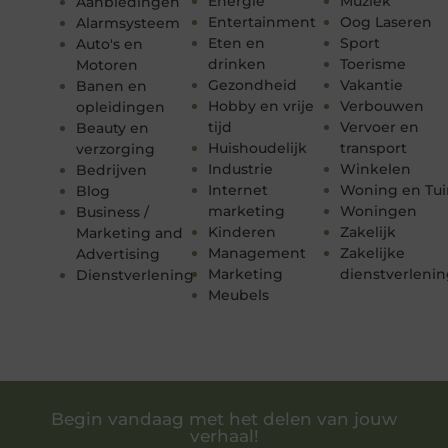
Energie
Muziek
Aanbiedingen
Entertainment
Oog Laseren
Alarmsysteem
Eten en
Sport
Auto's en
drinken
Toerisme
Motoren
Gezondheid
Vakantie
Banen en
Hobby en vrije
Verbouwen
opleidingen
tijd
Vervoer en
Beauty en
Huishoudelijk
transport
verzorging
Industrie
Winkelen
Bedrijven
Internet
Woning en Tui
Blog
marketing
Woningen
Business /
Kinderen
Zakelijk
Marketing and
Management
Zakelijke
Advertising
Marketing
dienstverleni
Dienstverlening
Meubels
Begin vandaag met het delen van jouw
verhaal!