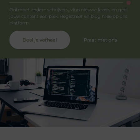
Ontmoet andere schrijvers, vind nieuwe lezers en geef
jouw content een plek. Registreer en blog mee op ons
platform.
Deel je verhaal
Praat met ons