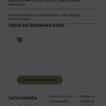
Betrouwbare uitrusting voor operationele
beroepen
Antwoordservice werkt beter met directe
klantcontext
MEDIA EN BEROEMDHEDEN
Word deel van een actieve blogcommunity
Bij ons krijg je meer dan alleen een plek om te
schrijven. Ontmoet andere schrijvers, ontvang
feedback, en laat je inspireren door de verhalen
van anderen.
Ontmoet Onze Partners
Electronica en
Mode en
CATEGORIEËN
Computers
Kleding