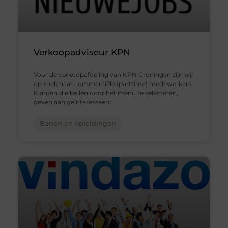
Verkoopadviseur KPN
Voor de verkoopafdeling van KPN Groningen zijn wij
op zoek naar commerciële (parttime) medewerkers.
Klanten die bellen door het menu te selecteren,
geven aan geïnteresseerd
Banen en opleidingen