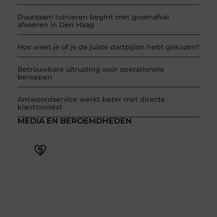
Duurzaam tuinieren begint met groenafval
afvoeren in Den Haag
Hoe weet je of je de juiste dartpijlen hebt gekozen?
Betrouwbare uitrusting voor operationele
beroepen
Antwoordservice werkt beter met directe
klantcontext
MEDIA EN BEROEMDHEDEN
Word deel van een actieve blogcommunity
Bij ons krijg je meer dan alleen een plek om te
schrijven. Ontmoet andere schrijvers, ontvang
feedback, en laat je inspireren door de verhalen
van anderen.