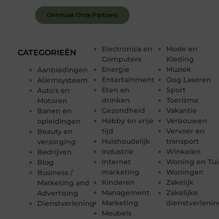
Ontmoet Onze Partners
Electronica en
Mode en
CATEGORIEËN
Computers
Kleding
Energie
Muziek
Aanbiedingen
Entertainment
Oog Laseren
Alarmsysteem
Eten en
Sport
Auto's en
drinken
Toerisme
Motoren
Gezondheid
Vakantie
Banen en
Hobby en vrije
Verbouwen
opleidingen
tijd
Vervoer en
Beauty en
Huishoudelijk
transport
verzorging
Industrie
Winkelen
Bedrijven
Internet
Woning en Tui
Blog
marketing
Woningen
Business /
Kinderen
Zakelijk
Marketing and
Management
Zakelijke
Advertising
Marketing
dienstverleni
Dienstverlening
Meubels