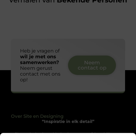
Verhalen van
Bekende Personen
Heb je vragen of
wil je met ons
samenwerken?
Neem
contact op
Neem gerust
contact met ons
op!
Over Site en Designing
“Inspiratie in elk detail”
Siteendesigning.nl helpt je met een frisse blik naar