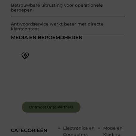
Betrouwbare uitrusting voor operationele
beroepen
Antwoordservice werkt beter met directe
klantcontext
MEDIA EN BEROEMDHEDEN
Word deel van een actieve blogcommunity
Bij ons krijg je meer dan alleen een plek om te
schrijven. Ontmoet andere schrijvers, ontvang
feedback, en laat je inspireren door de verhalen
van anderen.
Ontmoet Onze Partners
Electronica en
Mode en
CATEGORIEËN
Computers
Kleding