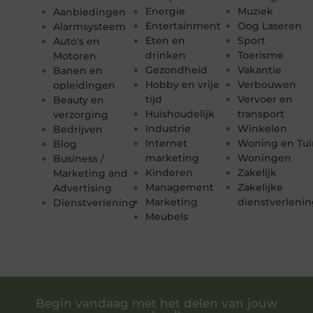
Energie
Muziek
Aanbiedingen
Entertainment
Oog Laseren
Alarmsysteem
Eten en
Sport
Auto's en
drinken
Toerisme
Motoren
Gezondheid
Vakantie
Banen en
Hobby en vrije
Verbouwen
opleidingen
tijd
Vervoer en
Beauty en
Huishoudelijk
transport
verzorging
Industrie
Winkelen
Bedrijven
Internet
Woning en Tui
Blog
marketing
Woningen
Business /
Kinderen
Zakelijk
Marketing and
Management
Zakelijke
Advertising
Marketing
dienstverleni
Dienstverlening
Meubels
Begin vandaag met het delen van jouw