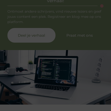
verhaal!
Ontmoet andere schrijvers, vind nieuwe lezers en geef
jouw content een plek. Registreer en blog mee op ons
platform.
Deel je verhaal
Praat met ons