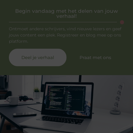
Begin vandaag met het delen van jouw
verhaal!
Ontmoet andere schrijvers, vind nieuwe lezers en geef
jouw content een plek. Registreer en blog mee op ons
platform.
Deel je verhaal
Praat met ons