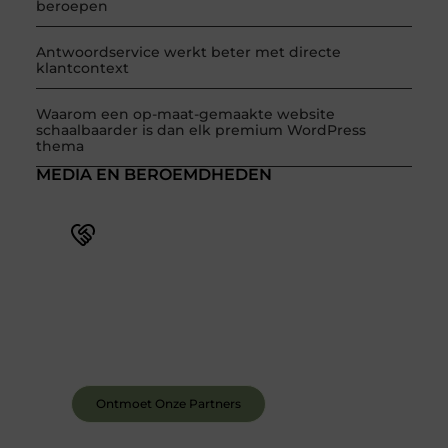
beroepen
Antwoordservice werkt beter met directe
klantcontext
Waarom een op-maat-gemaakte website
schaalbaarder is dan elk premium WordPress
thema
MEDIA EN BEROEMDHEDEN
Word deel van een actieve blogcommunity
Bij ons krijg je meer dan alleen een plek om te
schrijven. Ontmoet andere schrijvers, ontvang
feedback, en laat je inspireren door de verhalen
van anderen.
Ontmoet Onze Partners