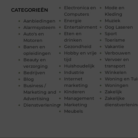
Electronica en
Mode en
CATEGORIEËN
Computers
Kleding
Energie
Muziek
Aanbiedingen
Entertainment
Oog Laseren
Alarmsysteem
Eten en
Sport
Auto's en
drinken
Toerisme
Motoren
Gezondheid
Vakantie
Banen en
Hobby en vrije
Verbouwen
opleidingen
tijd
Vervoer en
Beauty en
Huishoudelijk
transport
verzorging
Industrie
Winkelen
Bedrijven
Internet
Woning en Tui
Blog
marketing
Woningen
Business /
Kinderen
Zakelijk
Marketing and
Management
Zakelijke
Advertising
Marketing
dienstverleni
Dienstverlening
Meubels