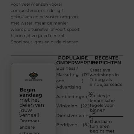
voor veel mensen vooral
composteren, minder gif
gebruiken en bewuster omgaan
met water, maar de manier
waarop u tuinafval afvoert speelt
hierin net zo goed een rol.
Snoeihout, gras en oude planten
POPULAIRE
RECENTE
ONDERWERPEN
BERICHTEN
Business /
Creatieve
Marketing
(172
workshops in
Tilburg als
and
)
eindejaarscadeau
Advertising
Begin
(57
vandaag
Zo kies je
Aanbiedingen
met het
)
keramische
delen van
tegels voor
Winkelen
(22 )
jouw
binnen
(9
verhaal!
Dienstverlening
)
Ontmoet
Duurzaam
Bedrijven
(8 )
tuinieren
andere
begint met
schrijvers,