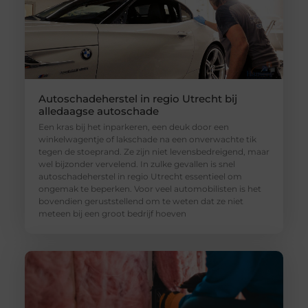
Autoschadeherstel in regio Utrecht bij
alledaagse autoschade
Een kras bij het inparkeren, een deuk door een
winkelwagentje of lakschade na een onverwachte tik
tegen de stoeprand. Ze zijn niet levensbedreigend, maar
wel bijzonder vervelend. In zulke gevallen is snel
autoschadeherstel in regio Utrecht essentieel om
ongemak te beperken. Voor veel automobilisten is het
bovendien geruststellend om te weten dat ze niet
meteen bij een groot bedrijf hoeven