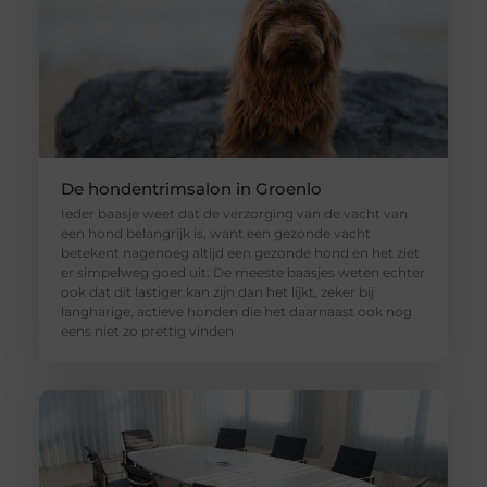
De hondentrimsalon in Groenlo
Ieder baasje weet dat de verzorging van de vacht van
een hond belangrijk is, want een gezonde vacht
betekent nagenoeg altijd een gezonde hond en het ziet
er simpelweg goed uit. De meeste baasjes weten echter
ook dat dit lastiger kan zijn dan het lijkt, zeker bij
langharige, actieve honden die het daarnaast ook nog
eens niet zo prettig vinden