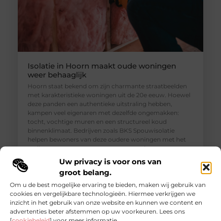
Isolatie in Hoorn maakt oude woningen
weer behaaglijk
Hoorn staat bekend om zijn charmante straatbeelden
met karakteristieke woningen uit de 20e eeuw. Hoewel
deze panden een authentieke uitstraling hebben,
kampen veel eigenaren met dezelfde ongemakken:
tocht, vochtige muren en een structureel koud
binnenklimaat. Bedrijven zoals BKS Spouwisolatie
helpen bewoners van deze oudere woningen met het
realiseren van een aangenamer, gezonder en
energiezuiniger thuis. Isolatie in Hoorn is dan
Uw privacy is voor ons van
groot belang.
Om u de best mogelijke ervaring te bieden, maken wij gebruik van
cookies en vergelijkbare technologieën. Hiermee verkrijgen we
inzicht in het gebruik van onze website en kunnen we content en
advertenties beter afstemmen op uw voorkeuren. Lees ons
[
cookiebeleid
] voor meer informatie.