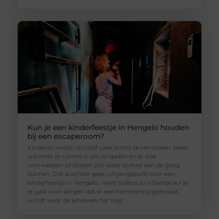
Kun je een kinderfeestje in Hengelo houden
bij een escaperoom?
Kinderen weten zichzelf vaak prima te vermaken, zeker
wanneer er ruimte is om te spelen en er wat
voorwerpen of dingen zijn waar zij mee aan de gang
kunnen. Dat is echter geen uitgangspunt voor een
kinderfeestje in Hengelo, want tijdens zo’n feestje wil je
er juist voor zorgen dat er een herinnering gemaakt
wordt waar de kinderen het nog