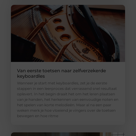
Van eerste toetsen naar zelfverzekerde
keyboardles
Wanneer je start met keyboardles, zet je de eerste
stappen in een leerproces dat verrassend snel resultaat
oplevert. In het begin draait het om het leren plaatsen
van je handen, het herkennen van eenvoudige noten en
het spelen van korte melodieën. Maar al na een paar
weken merk je hoe vloeiend je vingers over de toetsen
bewegen en hoe ritme