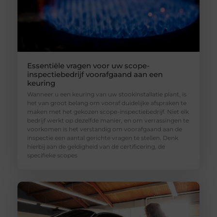
Essentiële vragen voor uw scope-
inspectiebedrijf voorafgaand aan een
keuring
Wanneer u een keuring van uw stookinstallatie plant, is
het van groot belang om vooraf duidelijke afspraken te
maken met het gekozen scope-inspectiebedrijf. Niet elk
bedrijf werkt op dezelfde manier, en om verrassingen te
voorkomen is het verstandig om voorafgaand aan de
inspectie een aantal gerichte vragen te stellen. Denk
hierbij aan de geldigheid van de certificering, de
specifieke scopes