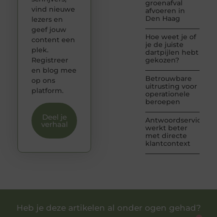
groenafval
vind nieuwe
afvoeren in
Den Haag
lezers en
geef jouw
Hoe weet je of
content een
je de juiste
plek.
dartpijlen hebt
Registreer
gekozen?
en blog mee
Betrouwbare
op ons
uitrusting voor
platform.
operationele
beroepen
Deel je
Antwoordservice
verhaal
werkt beter
met directe
klantcontext
Heb je deze artikelen al onder ogen gehad?