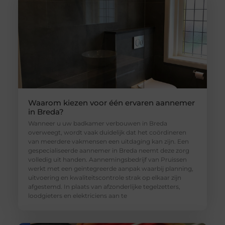
Waarom kiezen voor één ervaren aannemer
in Breda?
Wanneer u uw badkamer verbouwen in Breda
overweegt, wordt vaak duidelijk dat het coördineren
van meerdere vakmensen een uitdaging kan zijn. Een
gespecialiseerde aannemer in Breda neemt deze zorg
volledig uit handen. Aannemingsbedrijf van Pruissen
werkt met een geïntegreerde aanpak waarbij planning,
uitvoering en kwaliteitscontrole strak op elkaar zijn
afgestemd. In plaats van afzonderlijke tegelzetters,
loodgieters en elektriciens aan te