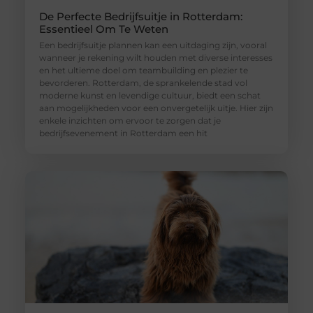
De Perfecte Bedrijfsuitje in Rotterdam:
Essentieel Om Te Weten
Een bedrijfsuitje plannen kan een uitdaging zijn, vooral
wanneer je rekening wilt houden met diverse interesses
en het ultieme doel om teambuilding en plezier te
bevorderen. Rotterdam, de sprankelende stad vol
moderne kunst en levendige cultuur, biedt een schat
aan mogelijkheden voor een onvergetelijk uitje. Hier zijn
enkele inzichten om ervoor te zorgen dat je
bedrijfsevenement in Rotterdam een hit