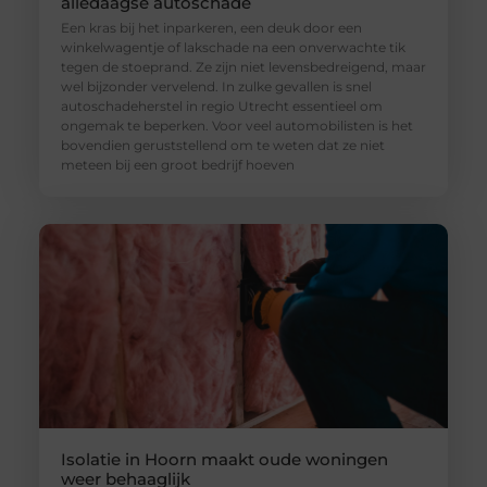
alledaagse autoschade
Een kras bij het inparkeren, een deuk door een
winkelwagentje of lakschade na een onverwachte tik
tegen de stoeprand. Ze zijn niet levensbedreigend, maar
wel bijzonder vervelend. In zulke gevallen is snel
autoschadeherstel in regio Utrecht essentieel om
ongemak te beperken. Voor veel automobilisten is het
bovendien geruststellend om te weten dat ze niet
meteen bij een groot bedrijf hoeven
Isolatie in Hoorn maakt oude woningen
weer behaaglijk