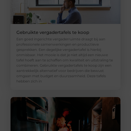
Gebruikte vergadertafels te koop
Een goed ingerichte vergaderruimte draagt bij aan
professionele samenwerkingen en productieve
gesprekken. Een degelijke vergadertafel is hierbij
onmisbaar. Het mooie is dat je niet altijd een nieuwe
tafel hoeft aan te schaffen om kwaliteit en uitstraling te
combineren. Gebruikte vergadertafels te koop zijn een
aantrekkelijk alternatief voor bedrijven die bewust
omgaan met budget en duurzaamheid. Deze tafels
hebben zich in