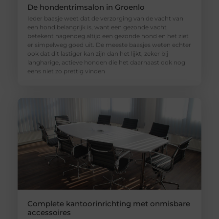
De hondentrimsalon in Groenlo
Ieder baasje weet dat de verzorging van de vacht van
een hond belangrijk is, want een gezonde vacht
betekent nagenoeg altijd een gezonde hond en het ziet
er simpelweg goed uit. De meeste baasjes weten echter
ook dat dit lastiger kan zijn dan het lijkt, zeker bij
langharige, actieve honden die het daarnaast ook nog
eens niet zo prettig vinden
Complete kantoorinrichting met onmisbare
accessoires