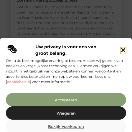
comfort van Bubbels & Jets
Wat de Japandi stijl zo bijzonder maakt De Japandi stijl
is een harmonieus samenspel van Japans minimalisme
en Scandinavische warmte. In een Japandi badkamer
draait alles om rust, eenvoud en natuurlijke materialen.
Denk aan lichte houtsoorten, neutrale kleuren, strakke
lijnen en een subtiel spel van contrasten. Het resultaat is
een badkamer die aanvoelt als een rustgevende
wellnessruimte, waar ontspanning en functionaliteit
Uw privacy is voor ons van
groot belang.
Om u de best mogelijke ervaring te bieden, maken wij gebruik van
cookies en vergelijkbare technologieën. Hiermee verkrijgen we
inzicht in het gebruik van onze website en kunnen we content en
advertenties beter afstemmen op uw voorkeuren. Lees ons
[
cookiebeleid
] voor meer informatie.
Accepteren
Weigeren
Ontdek de unieke charme van mango
Bekijk Voorkeuren
houten meubels