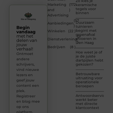
Zo kies je
Marketing
(172
keramische
tegels voor
and
)
binnen
Advertising
(57
Duurzaam
Aanbiedingen
)
tuinieren
Begin
begint met
Winkelen
(22 )
vandaag
groenafval
met het
(9
afvoeren in
Dienstverlening
delen van
)
Den Haag
jouw
Bedrijven
(8 )
verhaal!
Hoe weet je of
Ontmoet
je de juiste
andere
dartpijlen hebt
schrijvers,
gekozen?
vind nieuwe
Betrouwbare
lezers en
uitrusting voor
geef jouw
operationele
content een
beroepen
plek.
Antwoordservice
Registreer
werkt beter
en blog mee
met directe
op ons
klantcontext
platform.