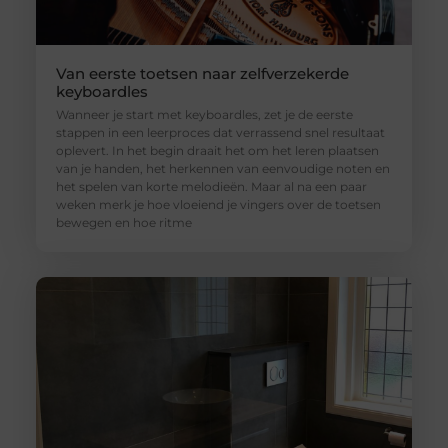
Van eerste toetsen naar zelfverzekerde
keyboardles
Wanneer je start met keyboardles, zet je de eerste
stappen in een leerproces dat verrassend snel resultaat
oplevert. In het begin draait het om het leren plaatsen
van je handen, het herkennen van eenvoudige noten en
het spelen van korte melodieën. Maar al na een paar
weken merk je hoe vloeiend je vingers over de toetsen
bewegen en hoe ritme