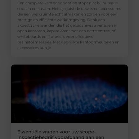
Een complete kantoorinrichting stopt niet bij bureaus,
stoelen en kasten. Het zijn juist de details en accessoires
die een werkruimte écht afmaken en zorgen voor een
prettige en efficiënte werkomgeving. Denk aan
akoestische wanden die het geluidsniveau verlagen in
open kantoren, kapstokken voor een nette entree, of
whiteboards en flip-overs voor effectieve
brainstormsessies. Met gebruikte kantoormeubelen en
accessoires kun je
Essentiële vragen voor uw scope-
inspectiebedrijf voorafgaand aan een