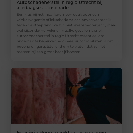
Autoschadeherstel in regio Utrecht bij
alledaagse autoschade
Een kras bij het inparkeren, een deuk door een
winkelwagentje of lakschade na een onverwachte tik
tegen de stoeprand. Ze zijn niet levensbedreigend, maar
wel bijzonder vervelend. In zulke gevallen is snel
autoschadeherstel in regio Utrecht essentieel om
ongemak te beperken. Voor veel automobilisten is het
bovendien geruststellend om te weten dat ze niet
meteen bij een groot bedrijf hoeven
Isolatie in Hoorn maakt oude woningen