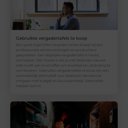
Gebruikte vergadertafels te koop
Een goed ingerichte vergaderruimte draagt bij aan
professionele samenwerkingen en productieve
gesprekken. Een degelijke vergadertafel is hierbij
onmisbaar. Het mooie is dat je niet altijd een nieuwe
tafel hoeft aan te schaffen om kwaliteit en uitstraling te
combineren. Gebruikte vergadertafels te koop zijn een
aantrekkelijk alternatief voor bedrijven die bewust
omgaan met budget en duurzaamheid. Deze tafels
hebben zich in