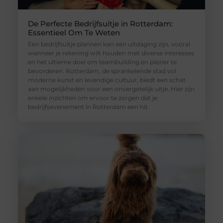
De Perfecte Bedrijfsuitje in Rotterdam:
Essentieel Om Te Weten
Een bedrijfsuitje plannen kan een uitdaging zijn, vooral
wanneer je rekening wilt houden met diverse interesses
en het ultieme doel om teambuilding en plezier te
bevorderen. Rotterdam, de sprankelende stad vol
moderne kunst en levendige cultuur, biedt een schat
aan mogelijkheden voor een onvergetelijk uitje. Hier zijn
enkele inzichten om ervoor te zorgen dat je
bedrijfsevenement in Rotterdam een hit