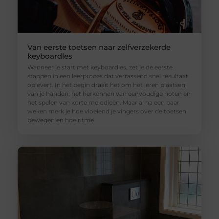
Van eerste toetsen naar zelfverzekerde
keyboardles
Wanneer je start met keyboardles, zet je de eerste
stappen in een leerproces dat verrassend snel resultaat
oplevert. In het begin draait het om het leren plaatsen
van je handen, het herkennen van eenvoudige noten en
het spelen van korte melodieën. Maar al na een paar
weken merk je hoe vloeiend je vingers over de toetsen
bewegen en hoe ritme