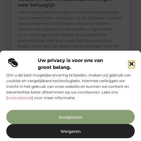
weer behaaglijk
Hoorn staat bekend om zijn charmante straatbeelden
met karakteristieke woningen uit de 20e eeuw. Hoewel
deze panden een authentieke uitstraling hebben,
kampen veel eigenaren met dezelfde ongemakken:
tocht, vochtige muren en een structureel koud
binnenklimaat. Bedrijven zoals BKS Spouwisolatie
helpen bewoners van deze oudere woningen met het
realiseren van een aangenamer, gezonder en
energiezuiniger thuis. Isolatie in Hoorn is dan
Uw privacy is voor ons van
groot belang.
Om u de best mogelijke ervaring te bieden, maken wij gebruik van
cookies en vergelijkbare technologieën. Hiermee verkrijgen we
inzicht in het gebruik van onze website en kunnen we content en
advertenties beter afstemmen op uw voorkeuren. Lees ons
[
cookiebeleid
] voor meer informatie.
Accepteren
Weigeren