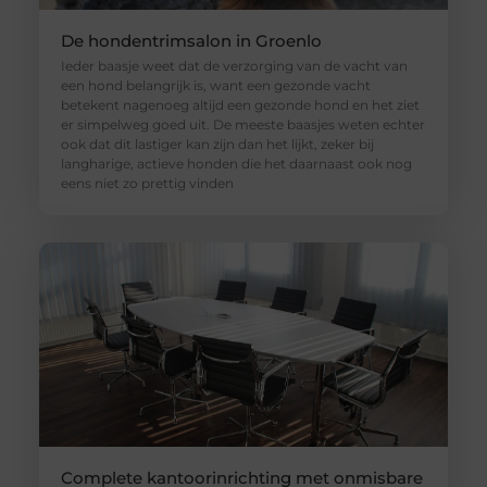
De hondentrimsalon in Groenlo
Ieder baasje weet dat de verzorging van de vacht van
een hond belangrijk is, want een gezonde vacht
betekent nagenoeg altijd een gezonde hond en het ziet
er simpelweg goed uit. De meeste baasjes weten echter
ook dat dit lastiger kan zijn dan het lijkt, zeker bij
langharige, actieve honden die het daarnaast ook nog
eens niet zo prettig vinden
Complete kantoorinrichting met onmisbare