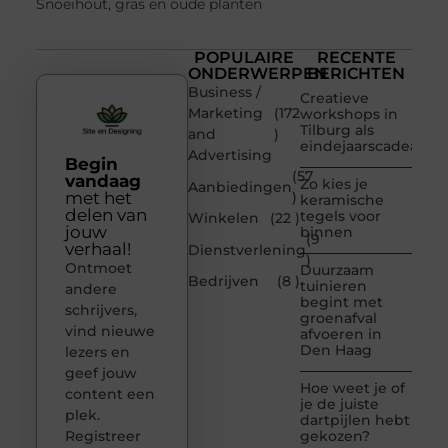
Snoeihout, gras en oude planten
POPULAIRE
RECENTE
ONDERWERPEN
BERICHTEN
Business /
Creatieve
Marketing
(172
workshops in
Tilburg als
and
)
eindejaarscadeau
Advertising
Begin
(57
vandaag
Zo kies je
Aanbiedingen
met het
)
keramische
delen van
tegels voor
Winkelen
(22 )
jouw
binnen
(9
verhaal!
Dienstverlening
)
Ontmoet
Duurzaam
Bedrijven
(8 )
tuinieren
andere
begint met
schrijvers,
groenafval
vind nieuwe
afvoeren in
Den Haag
lezers en
geef jouw
Hoe weet je of
content een
je de juiste
plek.
dartpijlen hebt
Registreer
gekozen?