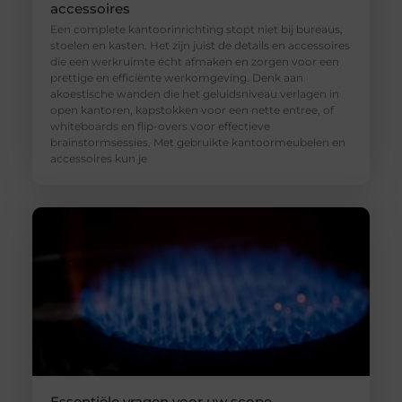
accessoires
Een complete kantoorinrichting stopt niet bij bureaus,
stoelen en kasten. Het zijn juist de details en accessoires
die een werkruimte écht afmaken en zorgen voor een
prettige en efficiënte werkomgeving. Denk aan
akoestische wanden die het geluidsniveau verlagen in
open kantoren, kapstokken voor een nette entree, of
whiteboards en flip-overs voor effectieve
brainstormsessies. Met gebruikte kantoormeubelen en
accessoires kun je
Essentiële vragen voor uw scope-