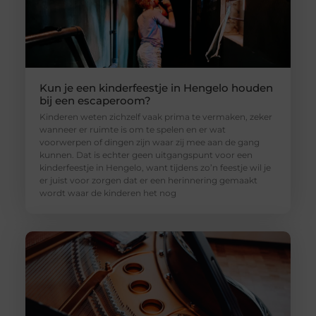
Kun je een kinderfeestje in Hengelo houden
bij een escaperoom?
Kinderen weten zichzelf vaak prima te vermaken, zeker
wanneer er ruimte is om te spelen en er wat
voorwerpen of dingen zijn waar zij mee aan de gang
kunnen. Dat is echter geen uitgangspunt voor een
kinderfeestje in Hengelo, want tijdens zo’n feestje wil je
er juist voor zorgen dat er een herinnering gemaakt
wordt waar de kinderen het nog