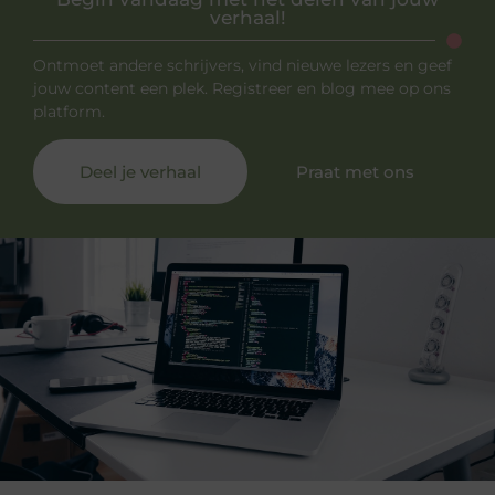
verhaal!
Ontmoet andere schrijvers, vind nieuwe lezers en geef
jouw content een plek. Registreer en blog mee op ons
platform.
Deel je verhaal
Praat met ons