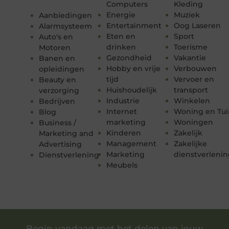
Computers
Kleding
Energie
Muziek
Aanbiedingen
Entertainment
Oog Laseren
Alarmsysteem
Eten en
Sport
Auto's en
drinken
Toerisme
Motoren
Gezondheid
Vakantie
Banen en
Hobby en vrije
Verbouwen
opleidingen
tijd
Vervoer en
Beauty en
Huishoudelijk
transport
verzorging
Industrie
Winkelen
Bedrijven
Internet
Woning en Tui
Blog
marketing
Woningen
Business /
Kinderen
Zakelijk
Marketing and
Management
Zakelijke
Advertising
Marketing
dienstverleni
Dienstverlening
Meubels
Begin vandaag met het delen van jouw