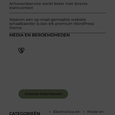
Antwoordservice werkt beter met directe
klantcontext
Waarom een op-maat-gemaakte website
schaalbaarder is dan elk premium WordPress
thema
MEDIA EN BEROEMDHEDEN
Word deel van een actieve blogcommunity
Bij ons krijg je meer dan alleen een plek om te
schrijven. Ontmoet andere schrijvers, ontvang
feedback, en laat je inspireren door de verhalen
van anderen.
Ontmoet Onze Partners
Electronica en
Mode en
CATEGORIEËN