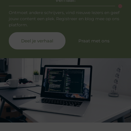
Ontmoet andere schrijvers, vind nieuwe lezers en geef
jouw content een plek. Registreer en blog mee op ons
platform.
Deel je verhaal
Praat met ons