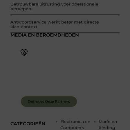
Betrouwbare uitrusting voor operationele
beroepen
Antwoordservice werkt beter met directe
klantcontext
MEDIA EN BEROEMDHEDEN
Word deel van een actieve blogcommunity
Bij ons krijg je meer dan alleen een plek om te
schrijven. Ontmoet andere schrijvers, ontvang
feedback, en laat je inspireren door de verhalen
van anderen.
Ontmoet Onze Partners
Electronica en
Mode en
CATEGORIEËN
Computers
Kleding