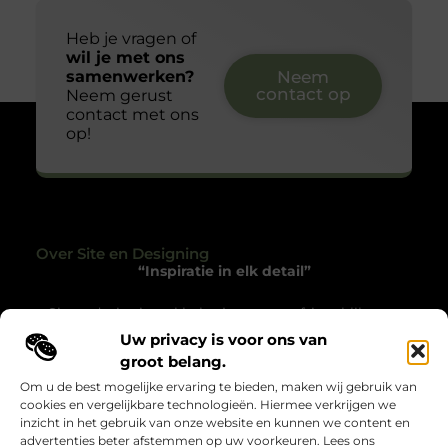
Heb je vragen of
wil je met ons
samenwerken?
Neem
contact op
Neem gerust
contact met ons
op!
Over Site en Designing
“Inspiratie in elk detail”
Siteendesigning.nl helpt je met een frisse blik naar
het alledaagse te kijken. Een platform vol verhalen en
Uw privacy is voor ons van
ideeën die je prikkelen, inspireren en het gewone
groot belang.
bijzonder maken.
Om u de best mogelijke ervaring te bieden, maken wij gebruik van
cookies en vergelijkbare technologieën. Hiermee verkrijgen we
Onze informatie
inzicht in het gebruik van onze website en kunnen we content en
advertenties beter afstemmen op uw voorkeuren. Lees ons