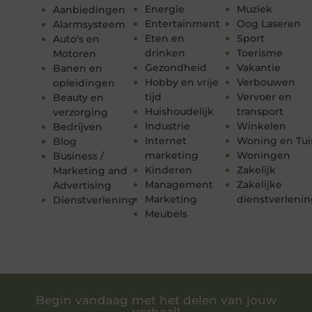
Energie
Muziek
Aanbiedingen
Entertainment
Oog Laseren
Alarmsysteem
Eten en
Sport
Auto's en
drinken
Toerisme
Motoren
Gezondheid
Vakantie
Banen en
Hobby en vrije
Verbouwen
opleidingen
tijd
Vervoer en
Beauty en
Huishoudelijk
transport
verzorging
Industrie
Winkelen
Bedrijven
Internet
Woning en Tui
Blog
marketing
Woningen
Business /
Kinderen
Zakelijk
Marketing and
Management
Zakelijke
Advertising
Marketing
dienstverleni
Dienstverlening
Meubels
Begin vandaag met het delen van jouw
verhaal!