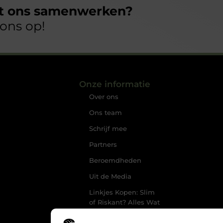
et ons samenwerken?
ons op!
Onze informatie
Over ons
Ons team
Schrijf mee
Partners
Beroemdheden
Uit de Media
Linkjes Kopen: Slim
of Riskant? Alles Wat
Jij Moet Weten