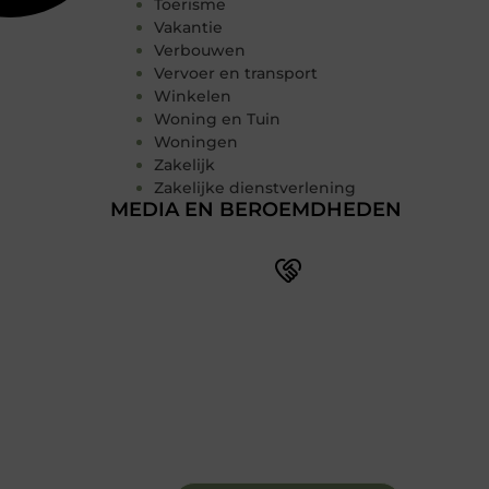
Toerisme
Vakantie
Verbouwen
Vervoer en transport
Winkelen
Woning en Tuin
Woningen
Zakelijk
Zakelijke dienstverlening
MEDIA EN BEROEMDHEDEN
Word deel van een actieve
blogcommunity
Bij ons krijg je meer dan alleen een
plek om te schrijven. Ontmoet andere
schrijvers, ontvang feedback, en laat je
inspireren door de verhalen van
anderen.