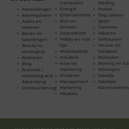
Computers
Kleding
Energie
Muziek
Aanbiedingen
Entertainment
Oog Laseren
Alarmsysteem
Eten en
Sport
Auto's en
drinken
Toerisme
Motoren
Gezondheid
Vakantie
Banen en
Hobby en vrije
Verbouwen
opleidingen
tijd
Vervoer en
Beauty en
Huishoudelijk
transport
verzorging
Industrie
Winkelen
Bedrijven
Internet
Woning en Tui
Blog
marketing
Woningen
Business /
Kinderen
Zakelijk
Marketing and
Management
Zakelijke
Advertising
Marketing
dienstverleni
Dienstverlening
Meubels