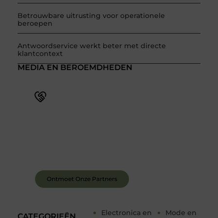
Betrouwbare uitrusting voor operationele
beroepen
Antwoordservice werkt beter met directe
klantcontext
MEDIA EN BEROEMDHEDEN
Word deel van een actieve blogcommunity
Bij ons krijg je meer dan alleen een plek om te
schrijven. Ontmoet andere schrijvers, ontvang
feedback, en laat je inspireren door de verhalen
van anderen.
Ontmoet Onze Partners
Electronica en
Mode en
CATEGORIEËN