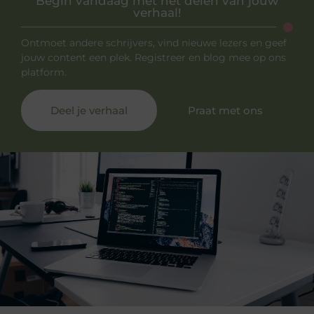
Begin vandaag met het delen van jouw
verhaal!
Ontmoet andere schrijvers, vind nieuwe lezers en geef
jouw content een plek. Registreer en blog mee op ons
platform.
Deel je verhaal
Praat met ons