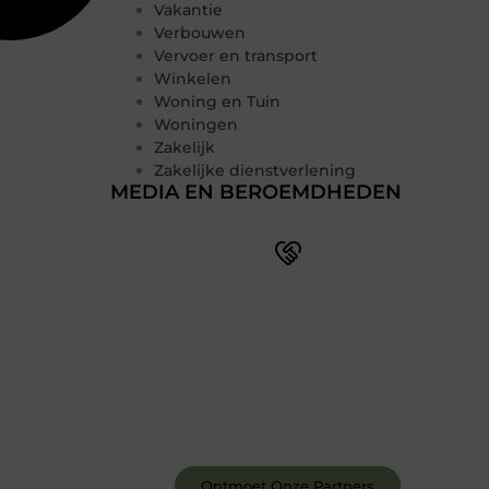
Vakantie
Verbouwen
Vervoer en transport
Winkelen
Woning en Tuin
Woningen
Zakelijk
Zakelijke dienstverlening
MEDIA EN BEROEMDHEDEN
Word deel van een actieve
blogcommunity
Bij ons krijg je meer dan alleen een
plek om te schrijven. Ontmoet andere
schrijvers, ontvang feedback, en laat je
inspireren door de verhalen van
anderen.
Ontmoet Onze Partners