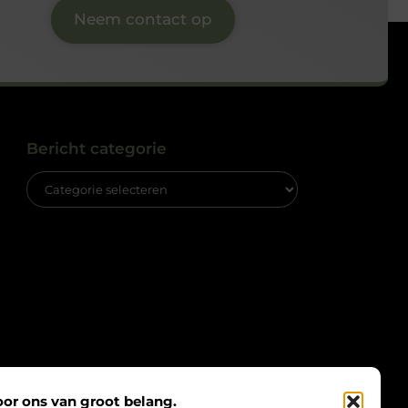
Neem contact op
Bericht categorie
oor ons van groot belang.