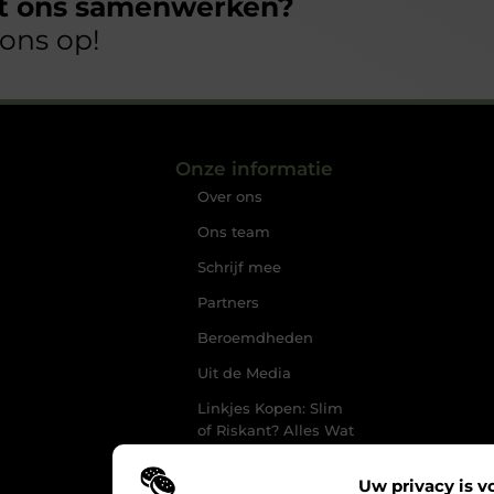
et ons samenwerken?
ons op!
Onze informatie
Over ons
Ons team
Schrijf mee
Partners
Beroemdheden
Uit de Media
Linkjes Kopen: Slim
of Riskant? Alles Wat
Jij Moet Weten
Uw privacy is v
Geld Verdienen op