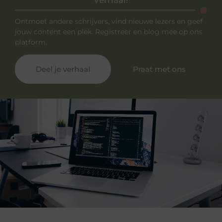
Ontmoet andere schrijvers, vind nieuwe lezers en geef
jouw content een plek. Registreer en blog mee op ons
platform.
Deel je verhaal
Praat met ons