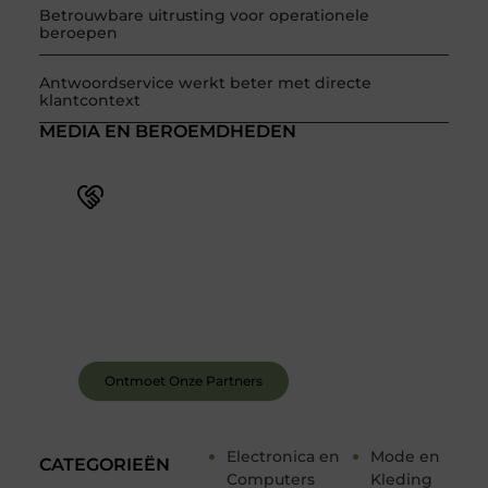
Betrouwbare uitrusting voor operationele
beroepen
Antwoordservice werkt beter met directe
klantcontext
MEDIA EN BEROEMDHEDEN
Word deel van een actieve blogcommunity
Bij ons krijg je meer dan alleen een plek om te
schrijven. Ontmoet andere schrijvers, ontvang
feedback, en laat je inspireren door de verhalen
van anderen.
Ontmoet Onze Partners
Electronica en
Mode en
CATEGORIEËN
Computers
Kleding