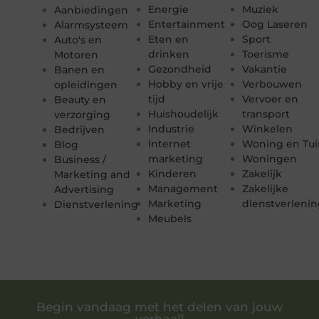
Energie
Muziek
Aanbiedingen
Entertainment
Oog Laseren
Alarmsysteem
Eten en
Sport
Auto's en
drinken
Toerisme
Motoren
Gezondheid
Vakantie
Banen en
Hobby en vrije
Verbouwen
opleidingen
tijd
Vervoer en
Beauty en
Huishoudelijk
transport
verzorging
Industrie
Winkelen
Bedrijven
Internet
Woning en Tui
Blog
marketing
Woningen
Business /
Kinderen
Zakelijk
Marketing and
Management
Zakelijke
Advertising
Marketing
dienstverleni
Dienstverlening
Meubels
Begin vandaag met het delen van jouw
verhaal!