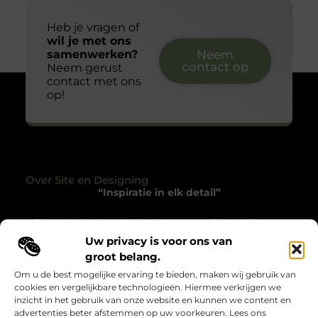
Heb je vragen of
wil je met ons
samenwerken?
Neem
contact op
Neem gerust
contact met ons
op!
Over Site en Designing
“Inspiratie in elk detail”
Siteendesigning.nl helpt je met een frisse blik naar
het alledaagse te kijken. Een platform vol verhalen en
Uw privacy is voor ons van
ideeën die je prikkelen, inspireren en het gewone
groot belang.
bijzonder maken.
Om u de best mogelijke ervaring te bieden, maken wij gebruik van
cookies en vergelijkbare technologieën. Hiermee verkrijgen we
Onze informatie
inzicht in het gebruik van onze website en kunnen we content en
advertenties beter afstemmen op uw voorkeuren. Lees ons