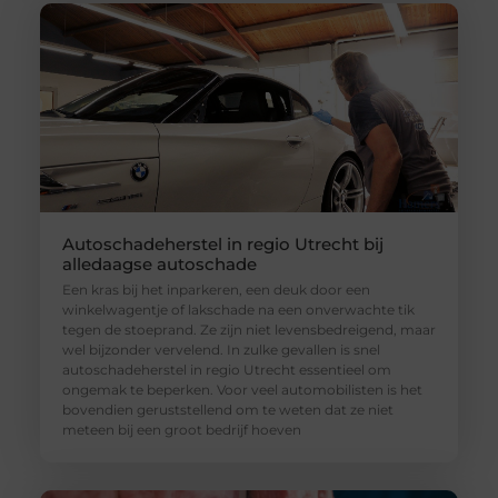
Autoschadeherstel in regio Utrecht bij
alledaagse autoschade
Een kras bij het inparkeren, een deuk door een
winkelwagentje of lakschade na een onverwachte tik
tegen de stoeprand. Ze zijn niet levensbedreigend, maar
wel bijzonder vervelend. In zulke gevallen is snel
autoschadeherstel in regio Utrecht essentieel om
ongemak te beperken. Voor veel automobilisten is het
bovendien geruststellend om te weten dat ze niet
meteen bij een groot bedrijf hoeven