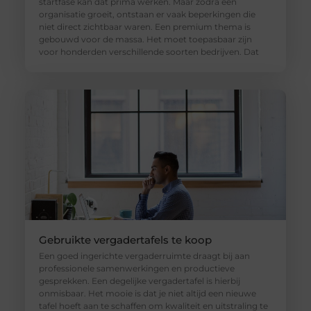
startfase kan dat prima werken. Maar zodra een
organisatie groeit, ontstaan er vaak beperkingen die
niet direct zichtbaar waren. Een premium thema is
gebouwd voor de massa. Het moet toepasbaar zijn
voor honderden verschillende soorten bedrijven. Dat
Gebruikte vergadertafels te koop
Een goed ingerichte vergaderruimte draagt bij aan
professionele samenwerkingen en productieve
gesprekken. Een degelijke vergadertafel is hierbij
onmisbaar. Het mooie is dat je niet altijd een nieuwe
tafel hoeft aan te schaffen om kwaliteit en uitstraling te