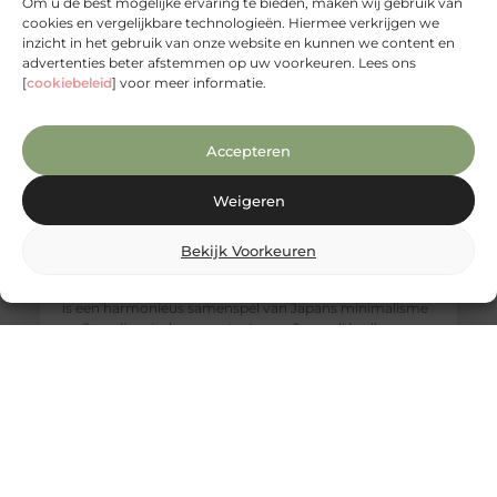
Om u de best mogelijke ervaring te bieden, maken wij gebruik van
cookies en vergelijkbare technologieën. Hiermee verkrijgen we
inzicht in het gebruik van onze website en kunnen we content en
advertenties beter afstemmen op uw voorkeuren. Lees ons
[
cookiebeleid
] voor meer informatie.
Accepteren
Weigeren
Een warme Japandi badkamer met het
Bekijk Voorkeuren
comfort van Bubbels & Jets
Wat de Japandi stijl zo bijzonder maakt De Japandi stijl
is een harmonieus samenspel van Japans minimalisme
en Scandinavische warmte. In een Japandi badkamer
draait alles om rust, eenvoud en natuurlijke materialen.
Denk aan lichte houtsoorten, neutrale kleuren, strakke
lijnen en een subtiel spel van contrasten. Het resultaat is
een badkamer die aanvoelt als een rustgevende
wellnessruimte, waar ontspanning en functionaliteit