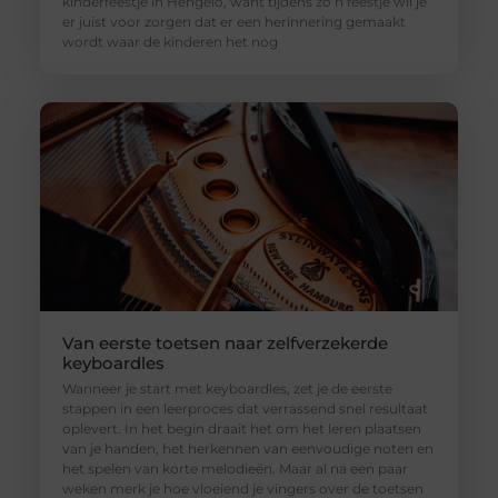
kinderfeestje in Hengelo, want tijdens zo’n feestje wil je
er juist voor zorgen dat er een herinnering gemaakt
wordt waar de kinderen het nog
Van eerste toetsen naar zelfverzekerde
keyboardles
Wanneer je start met keyboardles, zet je de eerste
stappen in een leerproces dat verrassend snel resultaat
oplevert. In het begin draait het om het leren plaatsen
van je handen, het herkennen van eenvoudige noten en
het spelen van korte melodieën. Maar al na een paar
weken merk je hoe vloeiend je vingers over de toetsen