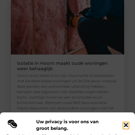
Isolatie in Hoorn maakt oude woningen
weer behaaglijk
Hoorn staat bekend om zijn charmante straatbeelden
met karakteristieke woningen uit de 20e eeuw. Hoewel
deze panden een authentieke uitstraling hebben,
kampen veel eigenaren met dezelfde ongemakken:
tocht, vochtige muren en een structureel koud
binnenklimaat. Bedrijven zoals BKS Spouwisolatie
helpen bewoners van deze oudere woningen met het
realiseren van een aangenamer, gezonder en
energiezuiniger thuis. Isolatie in Hoorn is dan
Uw privacy is voor ons van
groot belang.