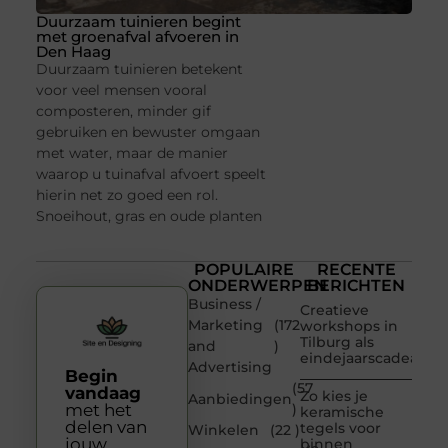
Duurzaam tuinieren begint
met groenafval afvoeren in
Den Haag
Duurzaam tuinieren betekent
voor veel mensen vooral
composteren, minder gif
gebruiken en bewuster omgaan
met water, maar de manier
waarop u tuinafval afvoert speelt
hierin net zo goed een rol.
Snoeihout, gras en oude planten
POPULAIRE
RECENTE
ONDERWERPEN
BERICHTEN
Business /
Creatieve
Marketing
(172
workshops in
Tilburg als
and
)
eindejaarscadeau
Advertising
Begin
(57
vandaag
Zo kies je
Aanbiedingen
met het
)
keramische
delen van
tegels voor
Winkelen
(22 )
jouw
binnen