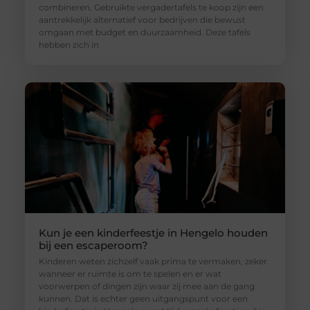
combineren. Gebruikte vergadertafels te koop zijn een
aantrekkelijk alternatief voor bedrijven die bewust
omgaan met budget en duurzaamheid. Deze tafels
hebben zich in
Kun je een kinderfeestje in Hengelo houden
bij een escaperoom?
Kinderen weten zichzelf vaak prima te vermaken, zeker
wanneer er ruimte is om te spelen en er wat
voorwerpen of dingen zijn waar zij mee aan de gang
kunnen. Dat is echter geen uitgangspunt voor een