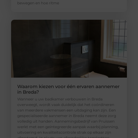
bewegen en hoe ritme
Waarom kiezen voor één ervaren aannemer
in Breda?
Wanneer u uw badkamer verbouwen in Breda
overweegt, wordt vaak duidelijk dat het coördineren
van meerdere vakmensen een uitdaging kan zijn. Een
gespecialiseerde aannemer in Breda neemt deze zorg
volledig uit handen. Aannemingsbedrijf van Pruissen
werkt met een geïntegreerde aanpak waarbij planning,
uitvoering en kwaliteitscontrole strak op elkaar zijn
afgestemd. In plaats van afzonderlijke tegelzetters,