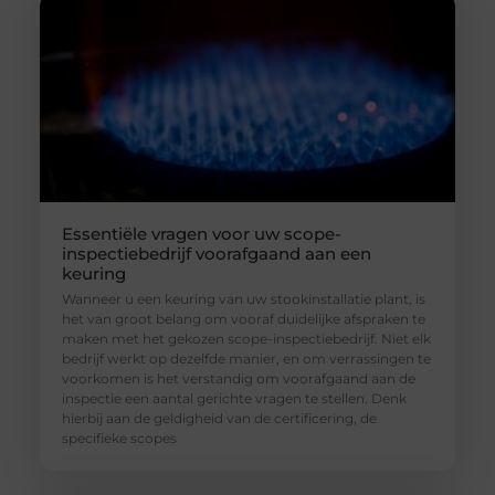
Essentiële vragen voor uw scope-
inspectiebedrijf voorafgaand aan een
keuring
Wanneer u een keuring van uw stookinstallatie plant, is
het van groot belang om vooraf duidelijke afspraken te
maken met het gekozen scope-inspectiebedrijf. Niet elk
bedrijf werkt op dezelfde manier, en om verrassingen te
voorkomen is het verstandig om voorafgaand aan de
inspectie een aantal gerichte vragen te stellen. Denk
hierbij aan de geldigheid van de certificering, de
specifieke scopes