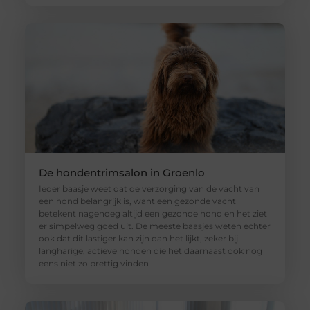
De hondentrimsalon in Groenlo
Ieder baasje weet dat de verzorging van de vacht van
een hond belangrijk is, want een gezonde vacht
betekent nagenoeg altijd een gezonde hond en het ziet
er simpelweg goed uit. De meeste baasjes weten echter
ook dat dit lastiger kan zijn dan het lijkt, zeker bij
langharige, actieve honden die het daarnaast ook nog
eens niet zo prettig vinden