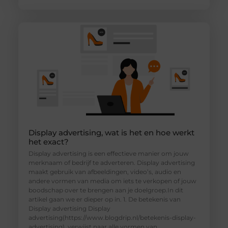
Display advertising, wat is het en hoe werkt
het exact?
Display advertising is een effectieve manier om jouw
merknaam of bedrijf te adverteren. Display advertising
maakt gebruik van afbeeldingen, video’s, audio en
andere vormen van media om iets te verkopen of jouw
boodschap over te brengen aan je doelgroep.In dit
artikel gaan we er dieper op in. 1. De betekenis van
Display advertising Display
advertising(https://www.blogdrip.nl/betekenis-display-
advertising). verwijst naar alle vormen van