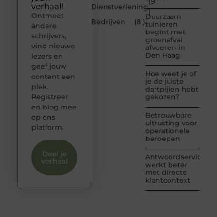
(9
verhaal!
Dienstverlening
)
Ontmoet
Duurzaam
Bedrijven
(8 )
tuinieren
andere
begint met
schrijvers,
groenafval
vind nieuwe
afvoeren in
Den Haag
lezers en
geef jouw
Hoe weet je of
content een
je de juiste
plek.
dartpijlen hebt
Registreer
gekozen?
en blog mee
Betrouwbare
op ons
uitrusting voor
platform.
operationele
beroepen
Deel je
Antwoordservice
verhaal
werkt beter
met directe
klantcontext