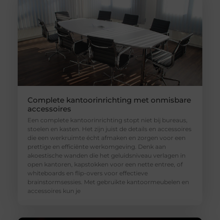
Complete kantoorinrichting met onmisbare
accessoires
Een complete kantoorinrichting stopt niet bij bureaus,
stoelen en kasten. Het zijn juist de details en accessoires
die een werkruimte écht afmaken en zorgen voor een
prettige en efficiënte werkomgeving. Denk aan
akoestische wanden die het geluidsniveau verlagen in
open kantoren, kapstokken voor een nette entree, of
whiteboards en flip-overs voor effectieve
brainstormsessies. Met gebruikte kantoormeubelen en
accessoires kun je