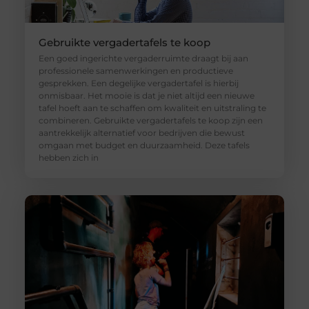
Gebruikte vergadertafels te koop
Een goed ingerichte vergaderruimte draagt bij aan
professionele samenwerkingen en productieve
gesprekken. Een degelijke vergadertafel is hierbij
onmisbaar. Het mooie is dat je niet altijd een nieuwe
tafel hoeft aan te schaffen om kwaliteit en uitstraling te
combineren. Gebruikte vergadertafels te koop zijn een
aantrekkelijk alternatief voor bedrijven die bewust
omgaan met budget en duurzaamheid. Deze tafels
hebben zich in