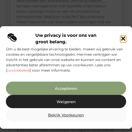
deze panden een authentieke uitstraling hebben,
kampen veel eigenaren met dezelfde ongemakken:
tocht, vochtige muren en een structureel koud
binnenklimaat. Bedrijven zoals BKS Spouwisolatie
helpen bewoners van deze oudere woningen met het
realiseren van een aangenamer, gezonder en
energiezuiniger thuis. Isolatie in Hoorn is dan
Uw privacy is voor ons van
groot belang.
Om u de best mogelijke ervaring te bieden, maken wij gebruik van
cookies en vergelijkbare technologieën. Hiermee verkrijgen we
inzicht in het gebruik van onze website en kunnen we content en
advertenties beter afstemmen op uw voorkeuren. Lees ons
[
cookiebeleid
] voor meer informatie.
Accepteren
Weigeren
Een warme Japandi badkamer met het
Bekijk Voorkeuren
comfort van Bubbels & Jets
Wat de Japandi stijl zo bijzonder maakt De Japandi stijl
is een harmonieus samenspel van Japans minimalisme