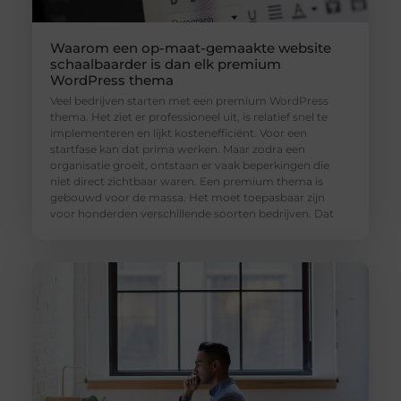
Waarom een op-maat-gemaakte website
schaalbaarder is dan elk premium
WordPress thema
Veel bedrijven starten met een premium WordPress
thema. Het ziet er professioneel uit, is relatief snel te
implementeren en lijkt kostenefficiënt. Voor een
startfase kan dat prima werken. Maar zodra een
organisatie groeit, ontstaan er vaak beperkingen die
niet direct zichtbaar waren. Een premium thema is
gebouwd voor de massa. Het moet toepasbaar zijn
voor honderden verschillende soorten bedrijven. Dat