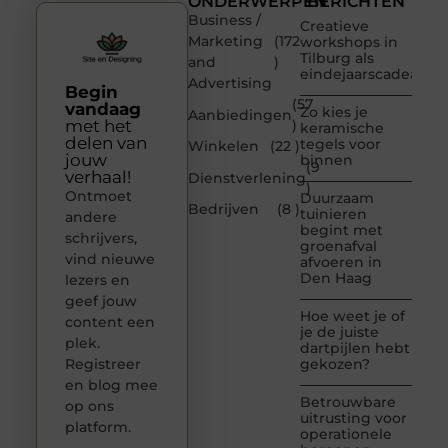
ONDERWERPEN
BERICHTEN
Business /
Creatieve
Marketing
(172
workshops in
Tilburg als
and
)
eindejaarscadeau
Advertising
Begin
(57
vandaag
Zo kies je
Aanbiedingen
met het
)
keramische
delen van
tegels voor
Winkelen
(22 )
jouw
binnen
(9
verhaal!
Dienstverlening
)
Ontmoet
Duurzaam
Bedrijven
(8 )
tuinieren
andere
begint met
schrijvers,
groenafval
vind nieuwe
afvoeren in
Den Haag
lezers en
geef jouw
Hoe weet je of
content een
je de juiste
plek.
dartpijlen hebt
Registreer
gekozen?
en blog mee
Betrouwbare
op ons
uitrusting voor
platform.
operationele