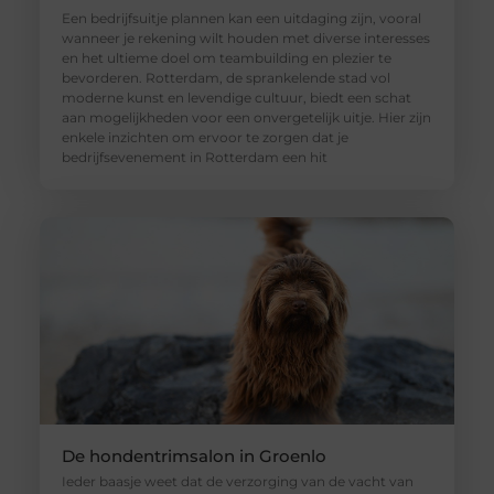
Een bedrijfsuitje plannen kan een uitdaging zijn, vooral
wanneer je rekening wilt houden met diverse interesses
en het ultieme doel om teambuilding en plezier te
bevorderen. Rotterdam, de sprankelende stad vol
moderne kunst en levendige cultuur, biedt een schat
aan mogelijkheden voor een onvergetelijk uitje. Hier zijn
enkele inzichten om ervoor te zorgen dat je
bedrijfsevenement in Rotterdam een hit
De hondentrimsalon in Groenlo
Ieder baasje weet dat de verzorging van de vacht van