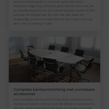
een hond belangrijk is, want een gezonde vacht
betekent nagenoeg altijd een gezonde hond en het ziet
er simpelweg goed uit. De meeste baasjes weten echter
ook dat dit lastiger kan zijn dan het lijkt, zeker bij
langharige, actieve honden die het daarnaast ook nog
eens niet zo prettig vinden
Complete kantoorinrichting met onmisbare
accessoires
Een complete kantoorinrichting stopt niet bij bureaus,
stoelen en kasten. Het zijn juist de details en accessoires
die een werkruimte écht afmaken en zorgen voor een