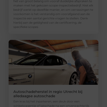
het van groot belang om vooraf duidelijke afspraken te
maken met het gekozen scope-inspectiebedrijf. Niet elk
bedrijf werkt op dezelfde manier, en om verrassingen te
voorkomen is het verstandig om voorafgaand aan de
inspectie een aantal gerichte vragen te stellen. Denk
hierbij aan de geldigheid van de certificering, de
specifieke scopes
Autoschadeherstel in regio Utrecht bij
alledaagse autoschade
Een kras bij het inparkeren, een deuk door een
winkelwagentje of lakschade na een onverwachte tik