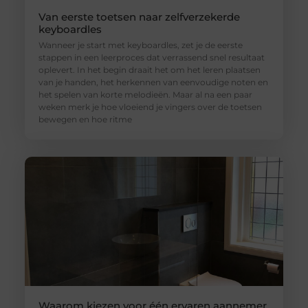
Van eerste toetsen naar zelfverzekerde
keyboardles
Wanneer je start met keyboardles, zet je de eerste
stappen in een leerproces dat verrassend snel resultaat
oplevert. In het begin draait het om het leren plaatsen
van je handen, het herkennen van eenvoudige noten en
het spelen van korte melodieën. Maar al na een paar
weken merk je hoe vloeiend je vingers over de toetsen
bewegen en hoe ritme
Waarom kiezen voor één ervaren aannemer