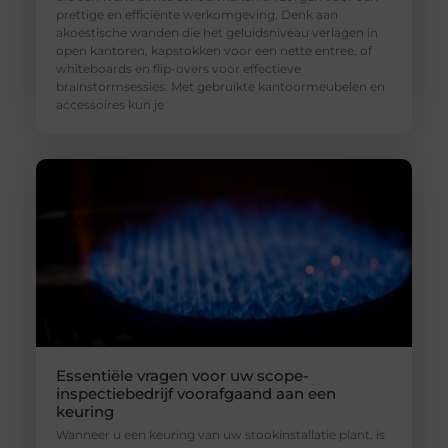
prettige en efficiënte werkomgeving. Denk aan
akoestische wanden die het geluidsniveau verlagen in
open kantoren, kapstokken voor een nette entree, of
whiteboards en flip-overs voor effectieve
brainstormsessies. Met gebruikte kantoormeubelen en
accessoires kun je
Essentiële vragen voor uw scope-
inspectiebedrijf voorafgaand aan een
keuring
Wanneer u een keuring van uw stookinstallatie plant, is