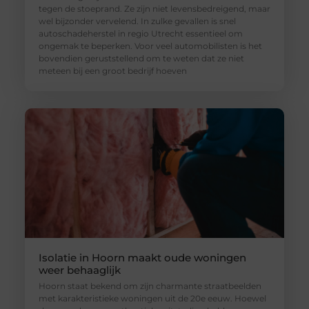
tegen de stoeprand. Ze zijn niet levensbedreigend, maar
wel bijzonder vervelend. In zulke gevallen is snel
autoschadeherstel in regio Utrecht essentieel om
ongemak te beperken. Voor veel automobilisten is het
bovendien geruststellend om te weten dat ze niet
meteen bij een groot bedrijf hoeven
Isolatie in Hoorn maakt oude woningen
weer behaaglijk
Hoorn staat bekend om zijn charmante straatbeelden
met karakteristieke woningen uit de 20e eeuw. Hoewel