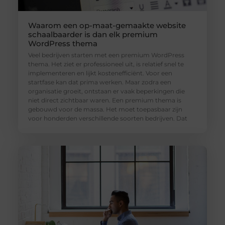
Waarom een op-maat-gemaakte website
schaalbaarder is dan elk premium
WordPress thema
Veel bedrijven starten met een premium WordPress
thema. Het ziet er professioneel uit, is relatief snel te
implementeren en lijkt kostenefficiënt. Voor een
startfase kan dat prima werken. Maar zodra een
organisatie groeit, ontstaan er vaak beperkingen die
niet direct zichtbaar waren. Een premium thema is
gebouwd voor de massa. Het moet toepasbaar zijn
voor honderden verschillende soorten bedrijven. Dat