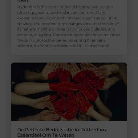
Hydration is the cornerstone of healthy skin, yet it is
often underestimated in skincare for men. Daily
exposure to environmental stressors such as pollution,
shaving, and temperature changes can strip the skin of
its natural moisture, leading to dryness, dullness, and
premature ageing. Consistent hydration helps maintain
the skin’s protective barrier, ensuring it remains
smooth, resilient, and balanced. Unlike traditional
De Perfecte Bedrijfsuitje in Rotterdam:
Essentieel Om Te Weten