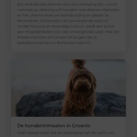
Een bedrijfsuitje plannen kan een uitdaging zijn, vooral
wanneer je rekening wilt houden met diverse interesses
en het ultieme doel om teambuilding en plezier te
bevorderen. Rotterdam, de sprankelende stad vol
moderne kunst en levendige cultuur, biedt een schat
aan mogelijkheden voor een onvergetelijk uitje. Hier zijn
enkele inzichten om ervoor te zorgen dat je
bedrijfsevenement in Rotterdam een hit
De hondentrimsalon in Groenlo
Ieder baasje weet dat de verzorging van de vacht van