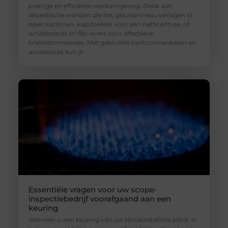
prettige en efficiënte werkomgeving. Denk aan
akoestische wanden die het geluidsniveau verlagen in
open kantoren, kapstokken voor een nette entree, of
whiteboards en flip-overs voor effectieve
brainstormsessies. Met gebruikte kantoormeubelen en
accessoires kun je
Essentiële vragen voor uw scope-
inspectiebedrijf voorafgaand aan een
keuring
Wanneer u een keuring van uw stookinstallatie plant, is