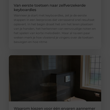
Van eerste toetsen naar zelfverzekerde
keyboardles
Wanneer je start met keyboardles, zet je de eerste
stappen in een leerproces dat verrassend snel resultaat
oplevert. In het begin draait het om het leren plaatsen
van je handen, het herkennen van eenvoudige noten en
het spelen van korte melodieën. Maar al na een paar
weken merk je hoe vloeiend je vingers over de toetsen
bewegen en hoe ritme
Waarom kiezen voor één ervaren aannemer