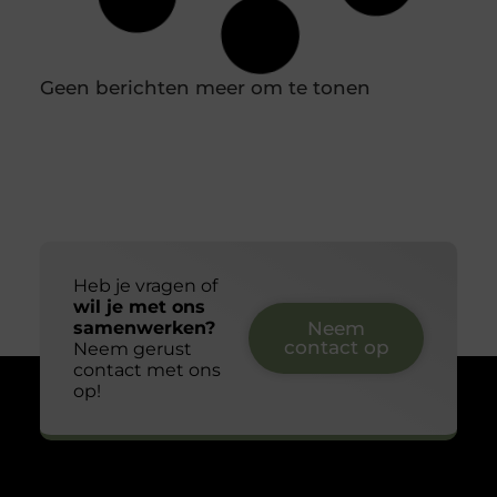
tegen de stoeprand. Ze zijn niet levensbedreigend, maar
wel bijzonder vervelend. In zulke gevallen is snel
autoschadeherstel in regio Utrecht essentieel om
ongemak te beperken. Voor veel automobilisten is het
bovendien geruststellend om te weten dat ze niet
meteen bij een groot bedrijf hoeven
Isolatie in Hoorn maakt oude woningen
weer behaaglijk
Hoorn staat bekend om zijn charmante straatbeelden
met karakteristieke woningen uit de 20e eeuw. Hoewel
deze panden een authentieke uitstraling hebben,