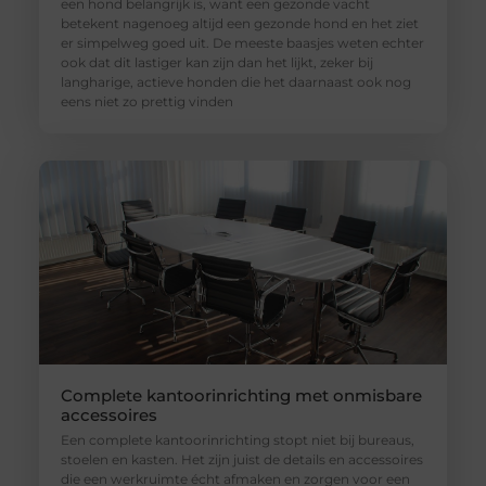
een hond belangrijk is, want een gezonde vacht
betekent nagenoeg altijd een gezonde hond en het ziet
er simpelweg goed uit. De meeste baasjes weten echter
ook dat dit lastiger kan zijn dan het lijkt, zeker bij
langharige, actieve honden die het daarnaast ook nog
eens niet zo prettig vinden
Complete kantoorinrichting met onmisbare
accessoires
Een complete kantoorinrichting stopt niet bij bureaus,
stoelen en kasten. Het zijn juist de details en accessoires
die een werkruimte écht afmaken en zorgen voor een