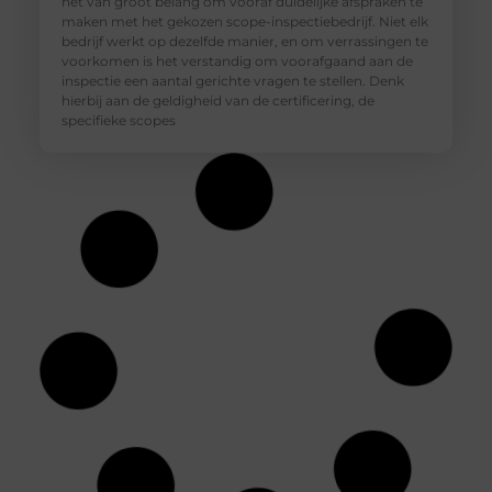
het van groot belang om vooraf duidelijke afspraken te
maken met het gekozen scope-inspectiebedrijf. Niet elk
bedrijf werkt op dezelfde manier, en om verrassingen te
voorkomen is het verstandig om voorafgaand aan de
inspectie een aantal gerichte vragen te stellen. Denk
hierbij aan de geldigheid van de certificering, de
specifieke scopes
Autoschadeherstel in regio Utrecht bij
alledaagse autoschade
Een kras bij het inparkeren, een deuk door een
winkelwagentje of lakschade na een onverwachte tik