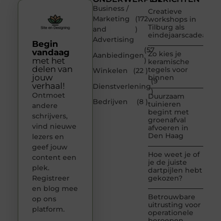
Business /
Creatieve
Marketing
(172
workshops in
Tilburg als
and
)
eindejaarscadeau
Advertising
Begin
(57
vandaag
Zo kies je
Aanbiedingen
met het
)
keramische
delen van
tegels voor
Winkelen
(22 )
jouw
binnen
(9
verhaal!
Dienstverlening
)
Ontmoet
Duurzaam
Bedrijven
(8 )
tuinieren
andere
begint met
schrijvers,
groenafval
vind nieuwe
afvoeren in
Den Haag
lezers en
geef jouw
Hoe weet je of
content een
je de juiste
plek.
dartpijlen hebt
Registreer
gekozen?
en blog mee
Betrouwbare
op ons
uitrusting voor
platform.
operationele
beroepen