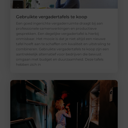
Gebruikte vergadertafels te koop
Een goed ingerichte vergaderruimte draagt bij aan
professionele samenwerkingen en productieve
gesprekken. Een degelijke vergadertafel is hierbij
onmisbaar. Het mooie is dat je niet altijd een nieuwe
tafel hoeft aan te schaffen om kwaliteit en uitstraling te
combineren. Gebruikte vergadertafels te koop zijn een
aantrekkelijk alternatief voor bedrijven die bewust
omgaan met budget en duurzaamheid. Deze tafels
hebben zich in