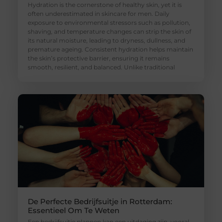
Hydration is the cornerstone of healthy skin, yet it is
often underestimated in skincare for men. Daily
exposure to environmental stressors such as pollution,
shaving, and temperature changes can strip the skin of
its natural moisture, leading to dryness, dullness, and
premature ageing. Consistent hydration helps maintain
the skin’s protective barrier, ensuring it remains
smooth, resilient, and balanced. Unlike traditional
De Perfecte Bedrijfsuitje in Rotterdam:
Essentieel Om Te Weten
Een bedrijfsuitje plannen kan een uitdaging zijn, vooral