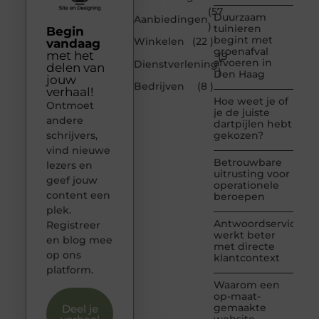
(57
Duurzaam
Aanbiedingen
)
tuinieren
Begin
begint met
Winkelen
(22 )
vandaag
groenafval
met het
(9
afvoeren in
Dienstverlening
delen van
)
Den Haag
jouw
Bedrijven
(8 )
verhaal!
Hoe weet je of
Ontmoet
je de juiste
andere
dartpijlen hebt
schrijvers,
gekozen?
vind nieuwe
Betrouwbare
lezers en
uitrusting voor
geef jouw
operationele
content een
beroepen
plek.
Antwoordservice
Registreer
werkt beter
en blog mee
met directe
op ons
klantcontext
platform.
Waarom een
op-maat-
gemaakte
Deel je