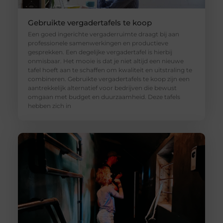
Gebruikte vergadertafels te koop
Een goed ingerichte vergaderruimte draagt bij aan
professionele samenwerkingen en productieve
gesprekken. Een degelijke vergadertafel is hierbij
onmisbaar. Het mooie is dat je niet altijd een nieuwe
tafel hoeft aan te schaffen om kwaliteit en uitstraling te
combineren. Gebruikte vergadertafels te koop zijn een
aantrekkelijk alternatief voor bedrijven die bewust
omgaan met budget en duurzaamheid. Deze tafels
hebben zich in