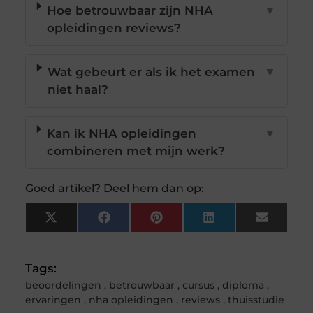
Hoe betrouwbaar zijn NHA
▼
opleidingen reviews?
Wat gebeurt er als ik het examen
▼
niet haal?
Kan ik NHA opleidingen
▼
combineren met mijn werk?
Goed artikel? Deel hem dan op:
X
Facebook
Pinterest
LinkedIn
Email
(Twitter)
Tags:
beoordelingen
,
betrouwbaar
,
cursus
,
diploma
,
ervaringen
,
nha opleidingen
,
reviews
,
thuisstudie