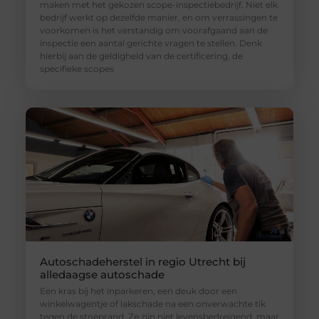
maken met het gekozen scope-inspectiebedrijf. Niet elk
bedrijf werkt op dezelfde manier, en om verrassingen te
voorkomen is het verstandig om voorafgaand aan de
inspectie een aantal gerichte vragen te stellen. Denk
hierbij aan de geldigheid van de certificering, de
specifieke scopes
Autoschadeherstel in regio Utrecht bij
alledaagse autoschade
Een kras bij het inparkeren, een deuk door een
winkelwagentje of lakschade na een onverwachte tik
tegen de stoeprand. Ze zijn niet levensbedreigend, maar