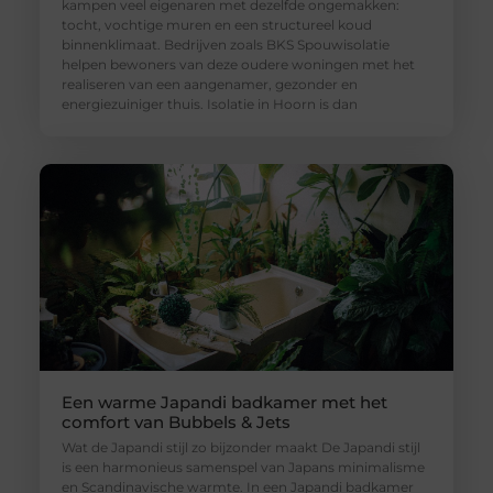
kampen veel eigenaren met dezelfde ongemakken:
tocht, vochtige muren en een structureel koud
binnenklimaat. Bedrijven zoals BKS Spouwisolatie
helpen bewoners van deze oudere woningen met het
realiseren van een aangenamer, gezonder en
energiezuiniger thuis. Isolatie in Hoorn is dan
Een warme Japandi badkamer met het
comfort van Bubbels & Jets
Wat de Japandi stijl zo bijzonder maakt De Japandi stijl
is een harmonieus samenspel van Japans minimalisme
en Scandinavische warmte. In een Japandi badkamer