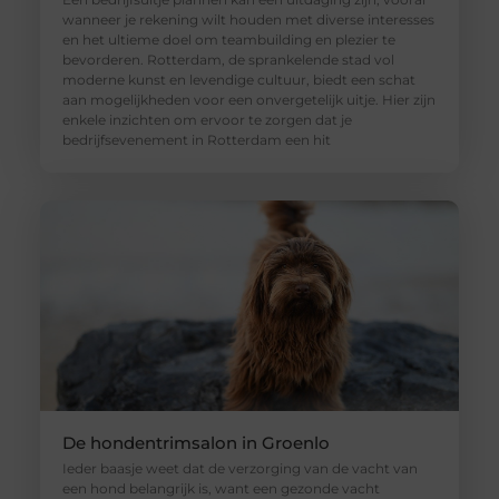
wanneer je rekening wilt houden met diverse interesses
en het ultieme doel om teambuilding en plezier te
bevorderen. Rotterdam, de sprankelende stad vol
moderne kunst en levendige cultuur, biedt een schat
aan mogelijkheden voor een onvergetelijk uitje. Hier zijn
enkele inzichten om ervoor te zorgen dat je
bedrijfsevenement in Rotterdam een hit
De hondentrimsalon in Groenlo
Ieder baasje weet dat de verzorging van de vacht van
een hond belangrijk is, want een gezonde vacht