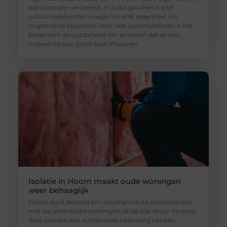
wel bijzonder vervelend. In zulke gevallen is snel
autoschadeherstel in regio Utrecht essentieel om
ongemak te beperken. Voor veel automobilisten is het
bovendien geruststellend om te weten dat ze niet
meteen bij een groot bedrijf hoeven
Isolatie in Hoorn maakt oude woningen
weer behaaglijk
Hoorn staat bekend om zijn charmante straatbeelden
met karakteristieke woningen uit de 20e eeuw. Hoewel
deze panden een authentieke uitstraling hebben,