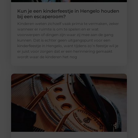
Kun je een kinderfeestje in Hengelo houden
bij een escaperoom?
Kinderen weten zichzelf vaak prima te vermaken, zeker
wanneer er ruimte is om te spelen en er wat
voorwerpen of dingen zijn waar zij mee aan de gang
kunnen. Dat is echter geen uitgangspunt voor een
kinderfeestje in Hengelo, want tijdens zo’n feestje wil je
er juist voor zorgen dat er een herinnering gemaakt
wordt waar de kinderen het nog