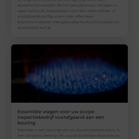
akoestische wanden die het geluidsniveau verlagen in
open kantoren, kapstokken voor een nette entree, of
whiteboards en flip-overs voor effectieve
brainstormsessies. Met gebruikte kantoormeubelen en
accessoires kun je
Essentiële vragen voor uw scope-
inspectiebedrijf voorafgaand aan een
keuring
Wanneer u een keuring van uw stookinstallatie plant, is
het van groot belang om vooraf duidelijke afspraken te