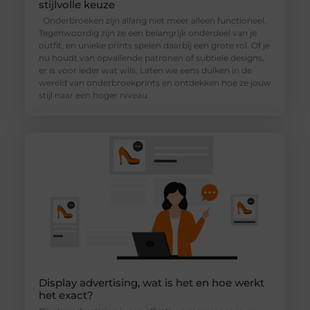
stijlvolle keuze
Onderbroeken zijn allang niet meer alleen functioneel.
Tegenwoordig zijn ze een belangrijk onderdeel van je
outfit, en unieke prints spelen daarbij een grote rol. Of je
nu houdt van opvallende patronen of subtiele designs,
er is voor ieder wat wils. Laten we eens duiken in de
wereld van onderbroekprints en ontdekken hoe ze jouw
stijl naar een hoger niveau
Display advertising, wat is het en hoe werkt
het exact?