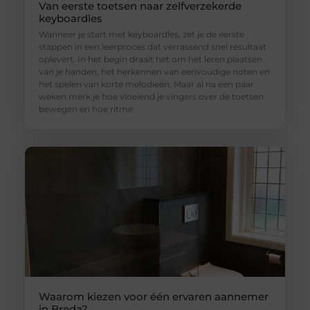
Van eerste toetsen naar zelfverzekerde
keyboardles
Wanneer je start met keyboardles, zet je de eerste
stappen in een leerproces dat verrassend snel resultaat
oplevert. In het begin draait het om het leren plaatsen
van je handen, het herkennen van eenvoudige noten en
het spelen van korte melodieën. Maar al na een paar
weken merk je hoe vloeiend je vingers over de toetsen
bewegen en hoe ritme
Waarom kiezen voor één ervaren aannemer
in Breda?