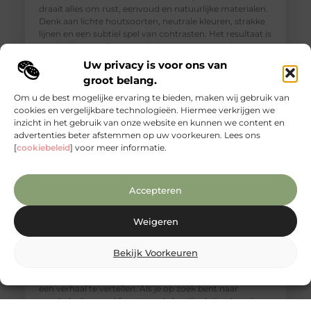
draait alles om rust, eenvoud en natuurlijke materialen.
Denk aan lichte houtsoorten, neutrale kleuren, strakke
lijnen en een subtiel spel van contrasten. Het resultaat is
een badkamer die aanvoelt als een rustgevende
wellnessruimte, waar ontspanning en functionaliteit
Uw privacy is voor ons van
groot belang.
Om u de best mogelijke ervaring te bieden, maken wij gebruik van
cookies en vergelijkbare technologieën. Hiermee verkrijgen we
inzicht in het gebruik van onze website en kunnen we content en
advertenties beter afstemmen op uw voorkeuren. Lees ons
[
cookiebeleid
] voor meer informatie.
Accepteren
Weigeren
Ontdek de unieke charme van mango
Bekijk Voorkeuren
houten meubels
Mangohout is niet alleen prachtig, maar het heeft ook
een verhaal te vertellen. Als je op zoek bent naar
meubels die zowel functioneel als stijlvol zijn, dan zijn