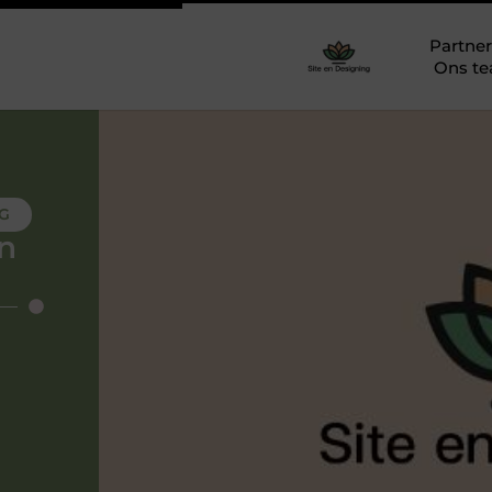
Partner
Ons t
NG
n