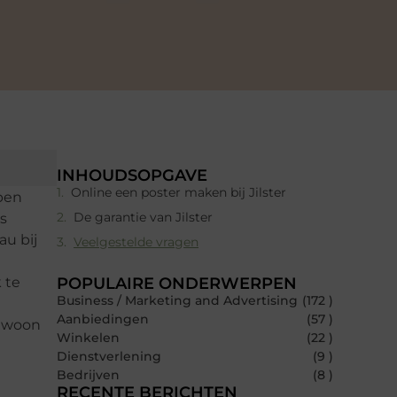
INHOUDSOPGAVE
Online een poster maken bij Jilster
rpen
De garantie van Jilster
is
au bij
Veelgestelde vragen
 te
POPULAIRE ONDERWERPEN
Business / Marketing and Advertising
(172 )
Aanbiedingen
(57 )
gewoon
Winkelen
(22 )
Dienstverlening
(9 )
Bedrijven
(8 )
RECENTE BERICHTEN