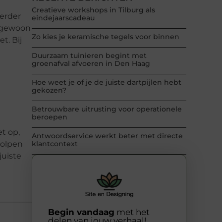
Creatieve workshops in Tilburg als
verder
eindejaarscadeau
e gewoon
Zo kies je keramische tegels voor binnen
t. Bij
Duurzaam tuinieren begint met
groenafval afvoeren in Den Haag
Hoe weet je of je de juiste dartpijlen hebt
gekozen?
Betrouwbare uitrusting voor operationele
beroepen
et op,
Antwoordservice werkt beter met directe
holpen
klantcontext
juiste
Begin vandaag
met het
delen van jouw verhaal!