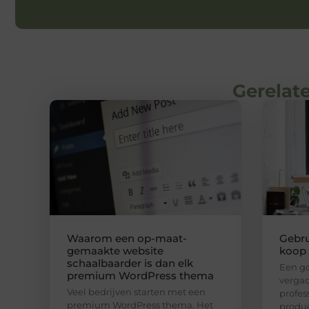
Gerelate
Waarom een op-maat-
Gebru
gemaakte website
koop
schaalbaarder is dan elk
Een go
premium WordPress thema
vergad
Veel bedrijven starten met een
profe
premium WordPress thema. Het
produc