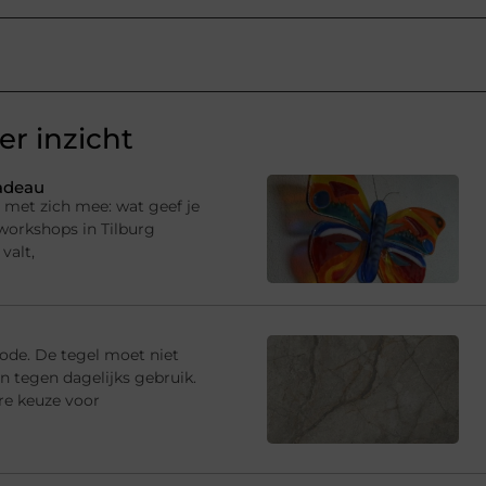
r inzicht
cadeau
g met zich mee: wat geef je
 workshops in Tilburg
valt,
iode. De tegel moet niet
jn tegen dagelijks gebruik.
re keuze voor