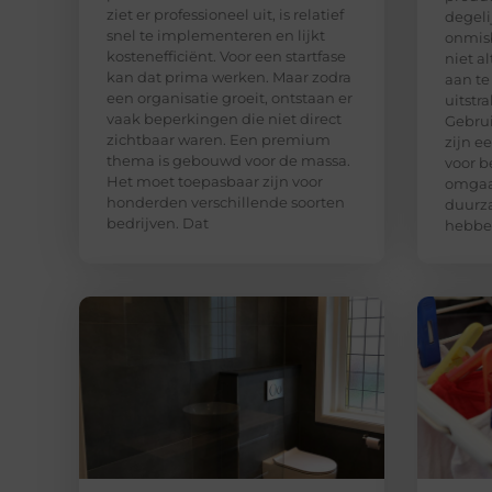
ziet er professioneel uit, is relatief
degeli
snel te implementeren en lijkt
onmisb
kostenefficiënt. Voor een startfase
niet a
kan dat prima werken. Maar zodra
aan te
een organisatie groeit, ontstaan er
uitstr
vaak beperkingen die niet direct
Gebrui
zichtbaar waren. Een premium
zijn e
thema is gebouwd voor de massa.
voor b
Het moet toepasbaar zijn voor
omgaa
honderden verschillende soorten
duurza
bedrijven. Dat
hebben