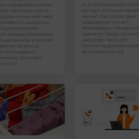
en er wat voorwerpen of di
jke vergadertafel is hierbij
zijn waar zij mee aan de ga
aar. Het mooie is dat je
kunnen. Dat is echter geen
ltijd een nieuwe tafel hoeft
uitgangspunt voor een
 schaffen om kwaliteit en
kinderfeestje in Hengelo, w
aling te combineren.
tijdens zo’n feestje wil je er j
kte vergadertafels te koop
voor zorgen dat er een
en aantrekkelijk alternatief
herinnering gemaakt wordt
edrijven die bewust
de kinderen het nog
n met budget en
amheid. Deze tafels
 zich in