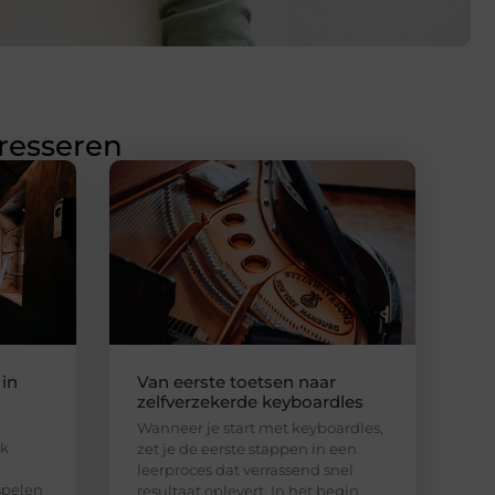
eresseren
 in
Van eerste toetsen naar
zelfverzekerde keyboardles
Wanneer je start met keyboardles,
ak
zet je de eerste stappen in een
leerproces dat verrassend snel
spelen
resultaat oplevert. In het begin