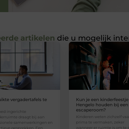
erde artikelen
die u mogelijk int
ikte vergadertafels te
Kun je een kinderfeestje
Hengelo houden bij een
escaperoom?
ed ingerichte
Kinderen weten zichzelf va
erruimte draagt bij aan
prima te vermaken, zeker
ssionele samenwerkingen en
wanneer er ruimte is om te 
tieve gesprekken. Een