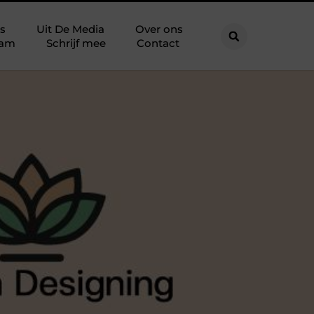
s
Uit De Media
Over ons
eam
Schrijf mee
Contact