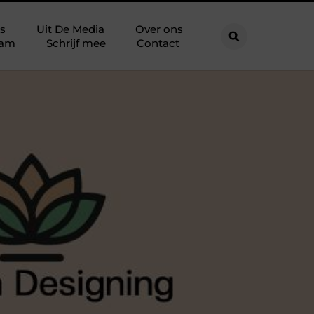
s
Uit De Media
Over ons
eam
Schrijf mee
Contact