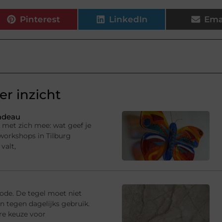
Pinterest
LinkedIn
Ema
r inzicht
cadeau
g met zich mee: wat geef je
 workshops in Tilburg
valt,
iode. De tegel moet niet
jn tegen dagelijks gebruik.
re keuze voor