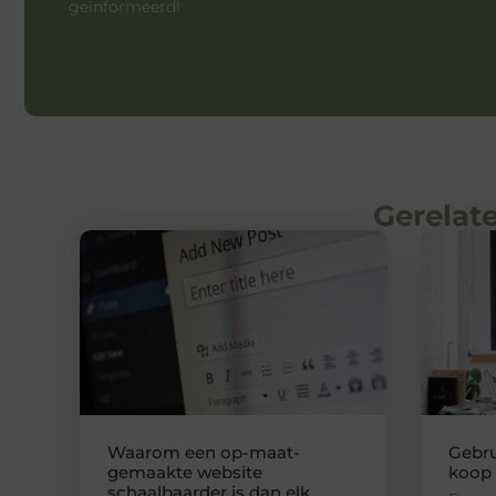
geïnformeerd!
Gerelate
Waarom een op-maat-
Gebru
gemaakte website
koop
schaalbaarder is dan elk