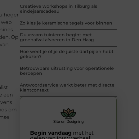
Creatieve workshops in Tilburg als
eindejaarscadeau
au hoger
t web
Zo kies je keramische tegels voor binnen
hines.
Duurzaam tuinieren begint met
den. Op
groenafval afvoeren in Den Haag
 van
Hoe weet je of je de juiste dartpijlen hebt
gekozen?
Betrouwbare uitrusting voor operationele
beroepen
Antwoordservice werkt beter met directe
list
klantcontext
e een
evens
eads om
amse
Begin vandaag
met het
delen van jouw verhaal!