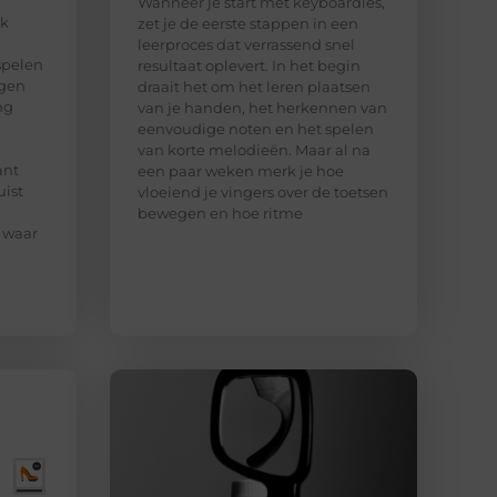
Wanneer je start met keyboardles,
ak
zet je de eerste stappen in een
leerproces dat verrassend snel
spelen
resultaat oplevert. In het begin
ngen
draait het om het leren plaatsen
ng
van je handen, het herkennen van
eenvoudige noten en het spelen
van korte melodieën. Maar al na
ant
een paar weken merk je hoe
uist
vloeiend je vingers over de toetsen
bewegen en hoe ritme
 waar