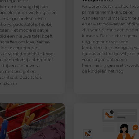
ed ingerichte
Kinderen weten zichzelf va
erruimte draagt bij aan
prima te vermaken, zeker
ssionele samenwerkingen en
wanneer er ruimte is om te 
tieve gesprekken. Een
en er wat voorwerpen of di
jke vergadertafel is hierbij
zijn waar zij mee aan de ga
aar. Het mooie is dat je
kunnen. Dat is echter geen
ltijd een nieuwe tafel hoeft
uitgangspunt voor een
 schaffen om kwaliteit en
kinderfeestje in Hengelo, w
aling te combineren.
tijdens zo’n feestje wil je er j
kte vergadertafels te koop
voor zorgen dat er een
en aantrekkelijk alternatief
herinnering gemaakt wordt
edrijven die bewust
de kinderen het nog
n met budget en
amheid. Deze tafels
 zich in