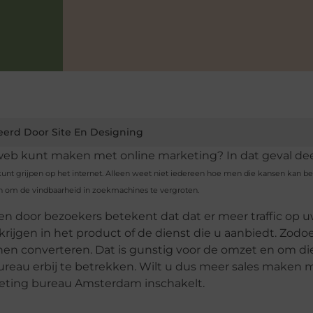
eerd Door Site En Designing
eb kunt maken met online marketing? In dat geval de
kunt grijpen op het internet. Alleen weet niet iedereen hoe men die kansen kan be
n om de vindbaarheid in zoekmachines te vergroten.
 door bezoekers betekent dat dat er meer traffic op u
ijgen in het product of de dienst die u aanbiedt. Zod
nen converteren. Dat is gunstig voor de omzet en om di
ureau erbij te betrekken. Wilt u dus meer sales maken 
rketing bureau Amsterdam inschakelt.