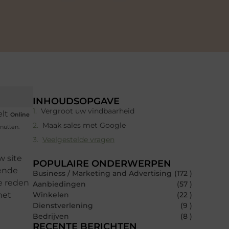
INHOUDSOPGAVE
Vergroot uw vindbaarheid
elt
Online
Maak sales met Google
nutten.
Veelgestelde vragen
w site
POPULAIRE ONDERWERPEN
oende
Business / Marketing and Advertising
(172 )
e reden
Aanbiedingen
(57 )
met
Winkelen
(22 )
Dienstverlening
(9 )
Bedrijven
(8 )
RECENTE BERICHTEN