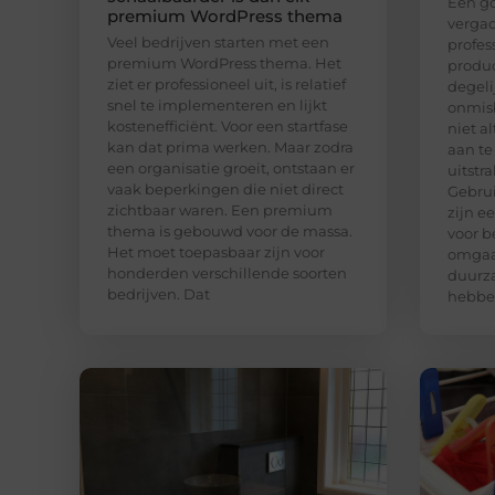
Een go
premium WordPress thema
vergad
Veel bedrijven starten met een
profe
premium WordPress thema. Het
produc
ziet er professioneel uit, is relatief
degeli
snel te implementeren en lijkt
onmisb
kostenefficiënt. Voor een startfase
niet a
kan dat prima werken. Maar zodra
aan te
een organisatie groeit, ontstaan er
uitstr
vaak beperkingen die niet direct
Gebrui
zichtbaar waren. Een premium
zijn e
thema is gebouwd voor de massa.
voor b
Het moet toepasbaar zijn voor
omgaa
honderden verschillende soorten
duurza
bedrijven. Dat
hebben