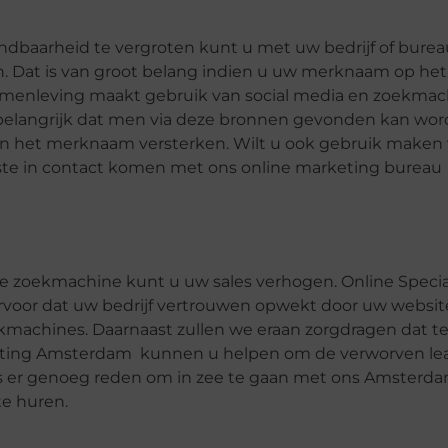
ndbaarheid te vergroten kunt u met uw bedrijf of bure
n. Dat is van groot belang indien u uw merknaam op he
 samenleving maakt gebruik van social media en zoekmac
 belangrijk dat men via deze bronnen gevonden kan wor
 en het merknaam versterken. Wilt u ook gebruik maken
este in contact komen met ons online marketing bureau
e zoekmachine kunt u uw sales verhogen. Online Specia
rvoor dat uw bedrijf vertrouwen opwekt door uw websit
ekmachines. Daarnaast zullen we eraan zorgdragen dat t
keting Amsterdam kunnen u helpen om de verworven l
l is er genoeg reden om in zee te gaan met ons Amsterd
te huren.