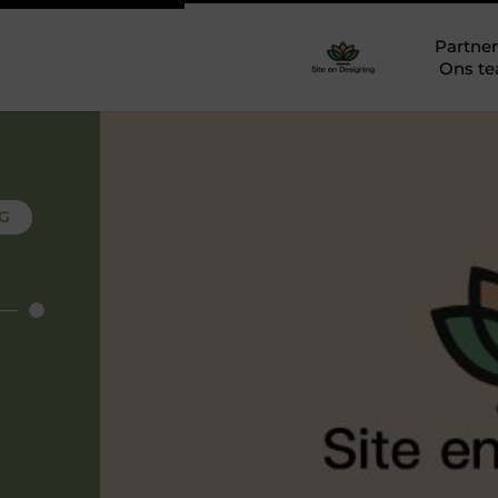
Partner
Ons t
NG