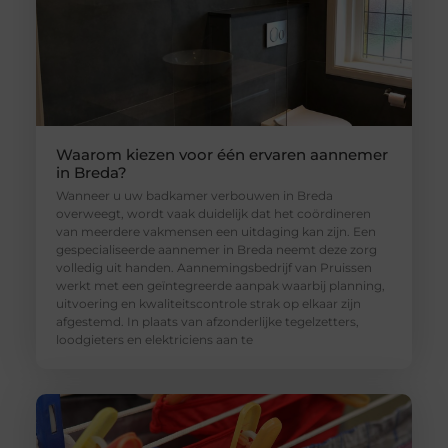
Waarom kiezen voor één ervaren aannemer
in Breda?
Wanneer u uw badkamer verbouwen in Breda
overweegt, wordt vaak duidelijk dat het coördineren
van meerdere vakmensen een uitdaging kan zijn. Een
gespecialiseerde aannemer in Breda neemt deze zorg
volledig uit handen. Aannemingsbedrijf van Pruissen
werkt met een geïntegreerde aanpak waarbij planning,
uitvoering en kwaliteitscontrole strak op elkaar zijn
afgestemd. In plaats van afzonderlijke tegelzetters,
loodgieters en elektriciens aan te