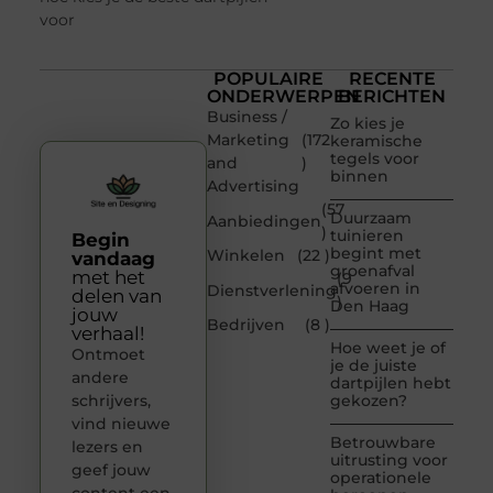
voor
POPULAIRE
RECENTE
ONDERWERPEN
BERICHTEN
Business /
Zo kies je
Marketing
(172
keramische
tegels voor
and
)
binnen
Advertising
(57
Duurzaam
Aanbiedingen
)
tuinieren
Begin
begint met
Winkelen
(22 )
vandaag
groenafval
met het
(9
afvoeren in
Dienstverlening
delen van
)
Den Haag
jouw
Bedrijven
(8 )
verhaal!
Hoe weet je of
Ontmoet
je de juiste
andere
dartpijlen hebt
schrijvers,
gekozen?
vind nieuwe
Betrouwbare
lezers en
uitrusting voor
geef jouw
operationele
content een