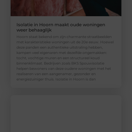
Isolatie in Hoorn maakt oude woningen
weer behaaglijk
Hoorn staat bekend om zijn charmante straatbeelden
met karakteristieke woningen uit de 20e eeuw. Hoewel
deze panden een authentieke uitstraling hebben,
kampen veel eigenaren met dezelfde ongemakken:
tocht, vochtige muren en een structureel koud
binnenklimaat. Bedrijven zoals BKS Spouwisolatie
helpen bewoners van deze oudere woningen met het
realiseren van een aangenamer, gezonder en
energiezuiniger thuis. Isolatie in Hoorn is dan