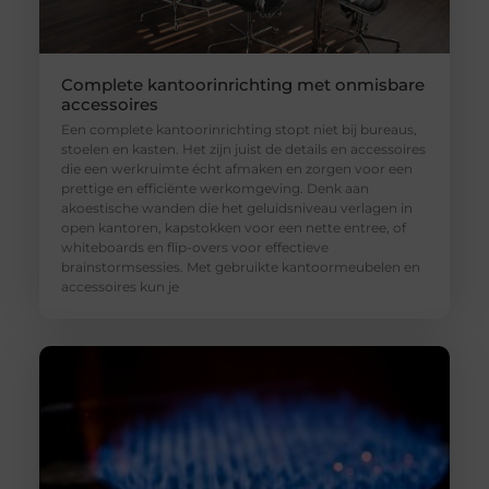
Complete kantoorinrichting met onmisbare
accessoires
Een complete kantoorinrichting stopt niet bij bureaus,
stoelen en kasten. Het zijn juist de details en accessoires
die een werkruimte écht afmaken en zorgen voor een
prettige en efficiënte werkomgeving. Denk aan
akoestische wanden die het geluidsniveau verlagen in
open kantoren, kapstokken voor een nette entree, of
whiteboards en flip-overs voor effectieve
brainstormsessies. Met gebruikte kantoormeubelen en
accessoires kun je