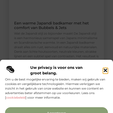
Een warme Japandi badkamer met het
comfort van Bubbels & Jets
Wat de Japandi stijl zo bijzonder maakt De Japandi stijl
is een harmonieus samenspel van Japans minimalisme
en Scandinavische warmte. In een Japandi badkamer
draait alles om rust, eenvoud en natuurlijke materialen.
Denk aan lichte houtsoorten, neutrale kleuren, strakke
lijnen en een subtiel spel van contrasten. Het resultaat is
een badkamer die aanvoelt als een rustgevende
wellnessruimte, waar ontspanning en functionaliteit
Uw privacy is voor ons van
groot belang.
Om u de best mogelijke ervaring te bieden, maken wij gebruik van
cookies en vergelijkbare technologieën. Hiermee verkrijgen we
inzicht in het gebruik van onze website en kunnen we content en
advertenties beter afstemmen op uw voorkeuren. Lees ons
[
cookiebeleid
] voor meer informatie.
Accepteren