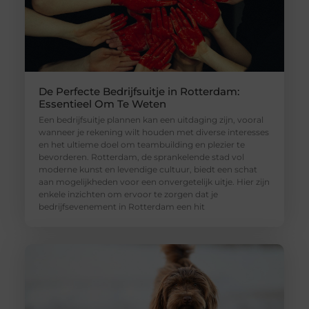
De Perfecte Bedrijfsuitje in Rotterdam:
Essentieel Om Te Weten
Een bedrijfsuitje plannen kan een uitdaging zijn, vooral
wanneer je rekening wilt houden met diverse interesses
en het ultieme doel om teambuilding en plezier te
bevorderen. Rotterdam, de sprankelende stad vol
moderne kunst en levendige cultuur, biedt een schat
aan mogelijkheden voor een onvergetelijk uitje. Hier zijn
enkele inzichten om ervoor te zorgen dat je
bedrijfsevenement in Rotterdam een hit