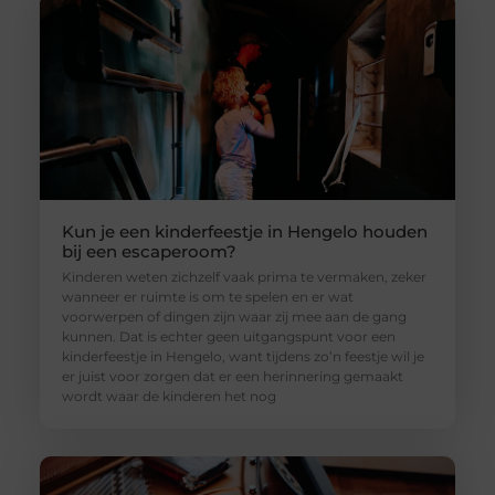
Kun je een kinderfeestje in Hengelo houden
bij een escaperoom?
Kinderen weten zichzelf vaak prima te vermaken, zeker
wanneer er ruimte is om te spelen en er wat
voorwerpen of dingen zijn waar zij mee aan de gang
kunnen. Dat is echter geen uitgangspunt voor een
kinderfeestje in Hengelo, want tijdens zo’n feestje wil je
er juist voor zorgen dat er een herinnering gemaakt
wordt waar de kinderen het nog