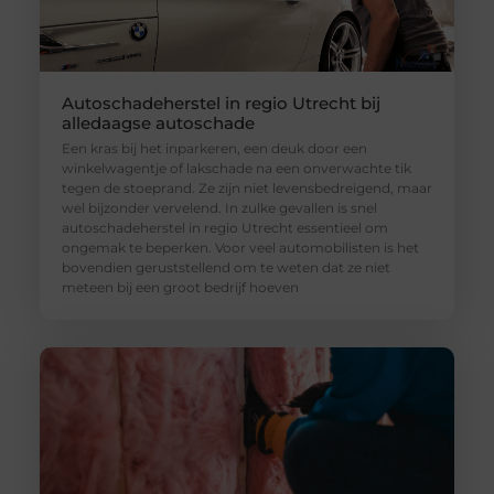
Autoschadeherstel in regio Utrecht bij
alledaagse autoschade
Een kras bij het inparkeren, een deuk door een
winkelwagentje of lakschade na een onverwachte tik
tegen de stoeprand. Ze zijn niet levensbedreigend, maar
wel bijzonder vervelend. In zulke gevallen is snel
autoschadeherstel in regio Utrecht essentieel om
ongemak te beperken. Voor veel automobilisten is het
bovendien geruststellend om te weten dat ze niet
meteen bij een groot bedrijf hoeven