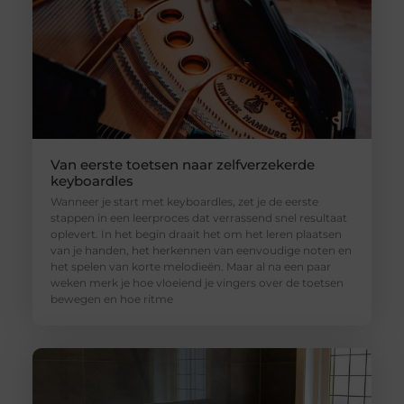
Van eerste toetsen naar zelfverzekerde
keyboardles
Wanneer je start met keyboardles, zet je de eerste
stappen in een leerproces dat verrassend snel resultaat
oplevert. In het begin draait het om het leren plaatsen
van je handen, het herkennen van eenvoudige noten en
het spelen van korte melodieën. Maar al na een paar
weken merk je hoe vloeiend je vingers over de toetsen
bewegen en hoe ritme