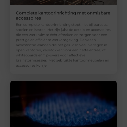
Complete kantoorinrichting met onmisbare
accessoires
Een complete kantoorinrichting stopt niet bij bureaus,
stoelen en kasten. Het zijn juist de details en accessoires
die een werkruimte écht afmaken en zorgen voor een
prettige en efficiënte werkomgeving. Denk aan
akoestische wanden die het geluidsniveau verlagen in
open kantoren, kapstokken voor een nette entree, of
whiteboards en flip-overs voor effectieve
brainstormsessies. Met gebruikte kantoormeubelen en
accessoires kun je