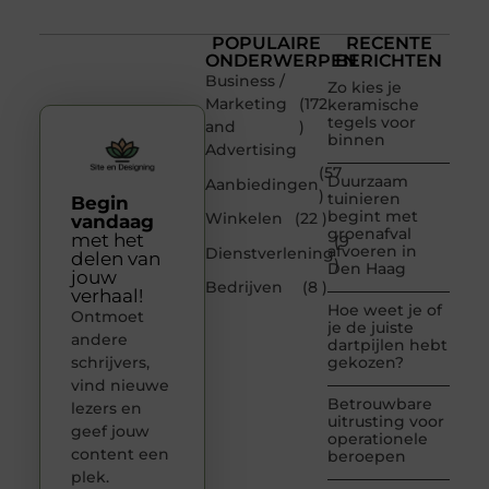
POPULAIRE
RECENTE
ONDERWERPEN
BERICHTEN
Business /
Zo kies je
Marketing
(172
keramische
tegels voor
and
)
binnen
Advertising
(57
Duurzaam
Aanbiedingen
)
tuinieren
Begin
begint met
Winkelen
(22 )
vandaag
groenafval
met het
(9
afvoeren in
Dienstverlening
delen van
)
Den Haag
jouw
Bedrijven
(8 )
verhaal!
Hoe weet je of
Ontmoet
je de juiste
andere
dartpijlen hebt
schrijvers,
gekozen?
vind nieuwe
Betrouwbare
lezers en
uitrusting voor
geef jouw
operationele
content een
beroepen
plek.