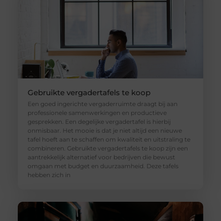
Gebruikte vergadertafels te koop
Een goed ingerichte vergaderruimte draagt bij aan
professionele samenwerkingen en productieve
gesprekken. Een degelijke vergadertafel is hierbij
onmisbaar. Het mooie is dat je niet altijd een nieuwe
tafel hoeft aan te schaffen om kwaliteit en uitstraling te
combineren. Gebruikte vergadertafels te koop zijn een
aantrekkelijk alternatief voor bedrijven die bewust
omgaan met budget en duurzaamheid. Deze tafels
hebben zich in