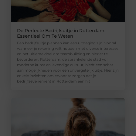
De Perfecte Bedrijfsuitje in Rotterdam:
Essentieel Om Te Weten
Een bedrijfsuitje plannen kan een uitdaging zijn, vooral
wanneer je rekening wilt houden met diverse interesses
en het ultieme doel om teambuilding en plezier te
bevorderen. Rotterdam, de sprankelende stad vol
moderne kunst en levendige cultuur, biedt een schat
aan mogelijkheden voor een onvergetelijk uitje. Hier zijn
enkele inzichten om ervoor te zorgen dat je
bedrijfsevenement in Rotterdam een hit