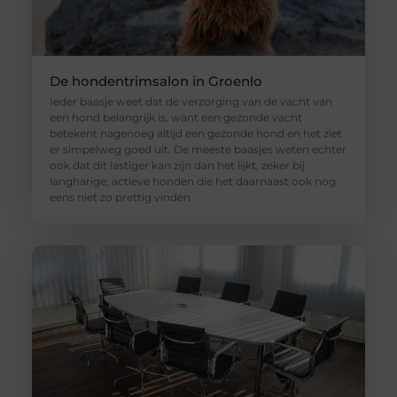
De hondentrimsalon in Groenlo
Ieder baasje weet dat de verzorging van de vacht van
een hond belangrijk is, want een gezonde vacht
betekent nagenoeg altijd een gezonde hond en het ziet
er simpelweg goed uit. De meeste baasjes weten echter
ook dat dit lastiger kan zijn dan het lijkt, zeker bij
langharige, actieve honden die het daarnaast ook nog
eens niet zo prettig vinden