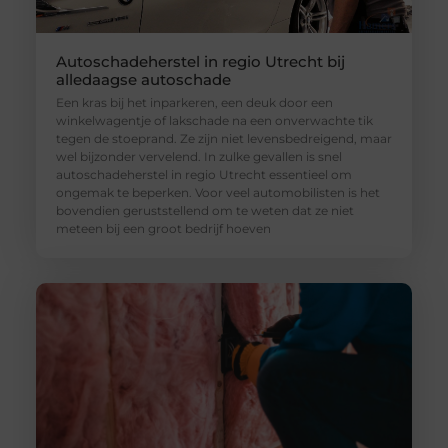
Autoschadeherstel in regio Utrecht bij
alledaagse autoschade
Een kras bij het inparkeren, een deuk door een
winkelwagentje of lakschade na een onverwachte tik
tegen de stoeprand. Ze zijn niet levensbedreigend, maar
wel bijzonder vervelend. In zulke gevallen is snel
autoschadeherstel in regio Utrecht essentieel om
ongemak te beperken. Voor veel automobilisten is het
bovendien geruststellend om te weten dat ze niet
meteen bij een groot bedrijf hoeven