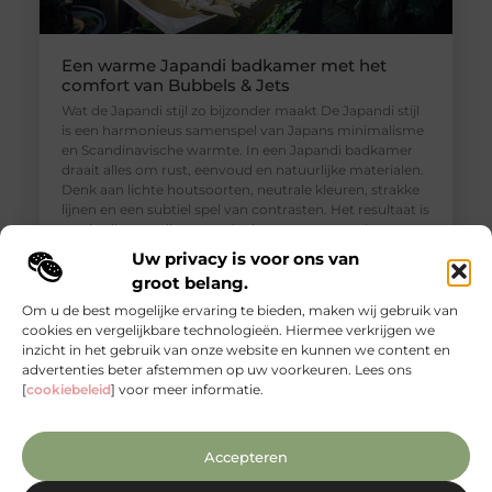
Een warme Japandi badkamer met het
comfort van Bubbels & Jets
Wat de Japandi stijl zo bijzonder maakt De Japandi stijl
is een harmonieus samenspel van Japans minimalisme
en Scandinavische warmte. In een Japandi badkamer
draait alles om rust, eenvoud en natuurlijke materialen.
Denk aan lichte houtsoorten, neutrale kleuren, strakke
lijnen en een subtiel spel van contrasten. Het resultaat is
een badkamer die aanvoelt als een rustgevende
wellnessruimte, waar ontspanning en functionaliteit
Uw privacy is voor ons van
groot belang.
Om u de best mogelijke ervaring te bieden, maken wij gebruik van
cookies en vergelijkbare technologieën. Hiermee verkrijgen we
inzicht in het gebruik van onze website en kunnen we content en
advertenties beter afstemmen op uw voorkeuren. Lees ons
[
cookiebeleid
] voor meer informatie.
Accepteren