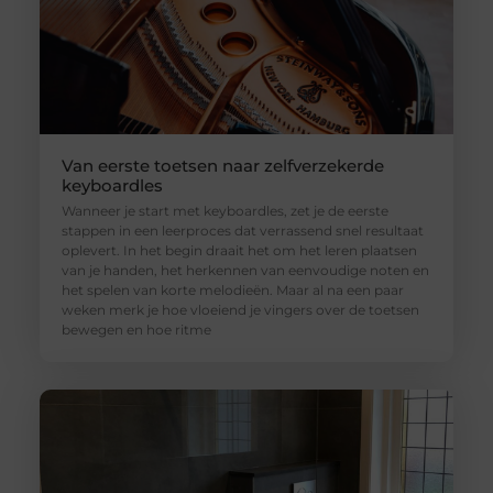
Van eerste toetsen naar zelfverzekerde
keyboardles
Wanneer je start met keyboardles, zet je de eerste
stappen in een leerproces dat verrassend snel resultaat
oplevert. In het begin draait het om het leren plaatsen
van je handen, het herkennen van eenvoudige noten en
het spelen van korte melodieën. Maar al na een paar
weken merk je hoe vloeiend je vingers over de toetsen
bewegen en hoe ritme