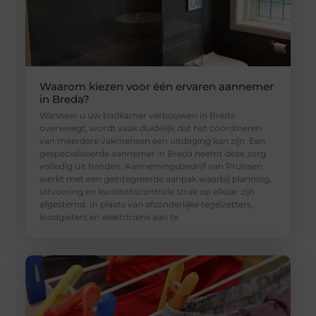
Waarom kiezen voor één ervaren aannemer
in Breda?
Wanneer u uw badkamer verbouwen in Breda
overweegt, wordt vaak duidelijk dat het coördineren
van meerdere vakmensen een uitdaging kan zijn. Een
gespecialiseerde aannemer in Breda neemt deze zorg
volledig uit handen. Aannemingsbedrijf van Pruissen
werkt met een geïntegreerde aanpak waarbij planning,
uitvoering en kwaliteitscontrole strak op elkaar zijn
afgestemd. In plaats van afzonderlijke tegelzetters,
loodgieters en elektriciens aan te