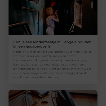
Kun je een kinderfeestje in Hengelo houden
bij een escaperoom?
Kinderen weten zichzelf vaak prima te vermaken, zeker
wanneer er ruimte is om te spelen en er wat
voorwerpen of dingen zijn waar zij mee aan de gang
kunnen. Dat is echter geen uitgangspunt voor een
kinderfeestje in Hengelo, want tijdens zo’n feestje wil je
er juist voor zorgen dat er een herinnering gemaakt
wordt waar de kinderen het nog