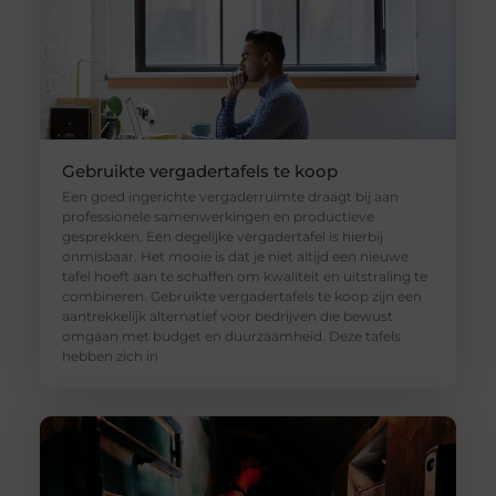
Gebruikte vergadertafels te koop
Een goed ingerichte vergaderruimte draagt bij aan
professionele samenwerkingen en productieve
gesprekken. Een degelijke vergadertafel is hierbij
onmisbaar. Het mooie is dat je niet altijd een nieuwe
tafel hoeft aan te schaffen om kwaliteit en uitstraling te
combineren. Gebruikte vergadertafels te koop zijn een
aantrekkelijk alternatief voor bedrijven die bewust
omgaan met budget en duurzaamheid. Deze tafels
hebben zich in