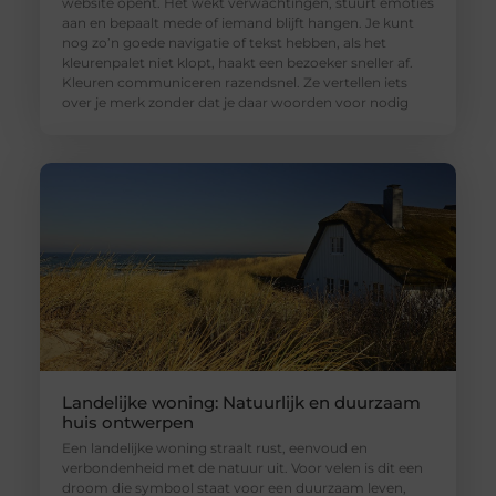
website opent. Het wekt verwachtingen, stuurt emoties
aan en bepaalt mede of iemand blijft hangen. Je kunt
nog zo’n goede navigatie of tekst hebben, als het
kleurenpalet niet klopt, haakt een bezoeker sneller af.
Kleuren communiceren razendsnel. Ze vertellen iets
over je merk zonder dat je daar woorden voor nodig
Landelijke woning: Natuurlijk en duurzaam
huis ontwerpen
Een landelijke woning straalt rust, eenvoud en
verbondenheid met de natuur uit. Voor velen is dit een
droom die symbool staat voor een duurzaam leven,