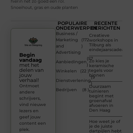
hierin net zo goed een rol.
Snoeihout, gras en oude planten
POPULAIRE
RECENTE
ONDERWERPEN
BERICHTEN
Business /
Creatieve
Marketing
(172
workshops in
Tilburg als
and
)
eindejaarscadeau
Advertising
Begin
(57
vandaag
Zo kies je
Aanbiedingen
met het
)
keramische
delen van
tegels voor
Winkelen
(22 )
jouw
binnen
(9
verhaal!
Dienstverlening
)
Ontmoet
Duurzaam
Bedrijven
(8 )
tuinieren
andere
begint met
schrijvers,
groenafval
vind nieuwe
afvoeren in
Den Haag
lezers en
geef jouw
Hoe weet je of
content een
je de juiste
plek.
dartpijlen hebt