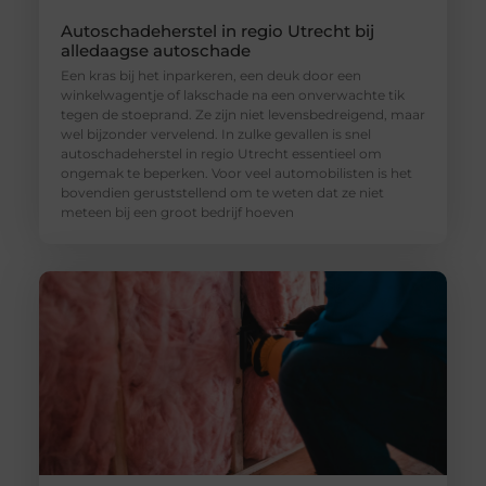
Autoschadeherstel in regio Utrecht bij
alledaagse autoschade
Een kras bij het inparkeren, een deuk door een
winkelwagentje of lakschade na een onverwachte tik
tegen de stoeprand. Ze zijn niet levensbedreigend, maar
wel bijzonder vervelend. In zulke gevallen is snel
autoschadeherstel in regio Utrecht essentieel om
ongemak te beperken. Voor veel automobilisten is het
bovendien geruststellend om te weten dat ze niet
meteen bij een groot bedrijf hoeven