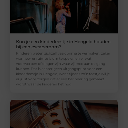
Kun je een kinderfeestje in Hengelo houden
bij een escaperoom?
Kinderen weten zichzelf vaak prima te vermaken, zeker
wanneer er ruimte is om te spelen en er wat
voorwerpen of dingen zijn waar zij mee aan de gang
kunnen. Dat is echter geen uitgangspunt voor een
kinderfeestje in Hengelo, want tijdens zo’n feestje wil je
er juist voor zorgen dat er een herinnering gemaakt
wordt waar de kinderen het nog