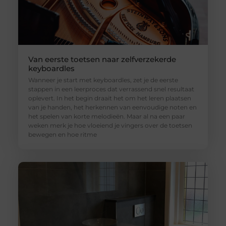
Van eerste toetsen naar zelfverzekerde
keyboardles
Wanneer je start met keyboardles, zet je de eerste
stappen in een leerproces dat verrassend snel resultaat
oplevert. In het begin draait het om het leren plaatsen
van je handen, het herkennen van eenvoudige noten en
het spelen van korte melodieën. Maar al na een paar
weken merk je hoe vloeiend je vingers over de toetsen
bewegen en hoe ritme