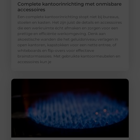
Complete kantoorinrichting met onmisbare
accessoires
Een complete kantoorinrichting stopt niet bij bureaus,
stoelen en kasten. Het zijn juist de details en accessoires
die een werkruimte écht afmaken en zorgen voor een
prettige en efficiënte werkomgeving. Denk aan
akoestische wanden die het geluidsniveau verlagen in
open kantoren, kapstokken voor een nette entree, of
whiteboards en flip-overs voor effectieve
brainstormsessies. Met gebruikte kantoormeubelen en
accessoires kun je