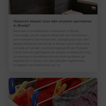
Waarom kiezen voor één ervaren aannemer
in Breda?
Wanneer u uw badkamer verbouwen in Breda
overweegt, wordt vaak duidelijk dat het coördineren
van meerdere vakmensen een uitdaging kan zijn. Een
gespecialiseerde aannemer in Breda neemt deze zorg
volledig uit handen. Aannemingsbedrijf van Pruissen
werkt met een geïntegreerde aanpak waarbij planning,
uitvoering en kwaliteitscontrole strak op elkaar zijn
afgestemd. In plaats van afzonderlijke tegelzetters,
loodgieters en elektriciens aan te