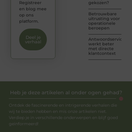
Registreer
gekozen?
en blog mee
Betrouwbare
op ons
uitrusting voor
platform.
operationele
beroepen
Deel je
Antwoordservice
verhaal
werkt beter
met directe
klantcontext
Heb je deze artikelen al onder ogen gehad?
Ontdek de fascinerende en intrigerende verhalen die
wij te bieden hebben en mis onze artikelen niet.
Verdiep je in verschillende onderwerpen en blijf goed
geïnformeerd!