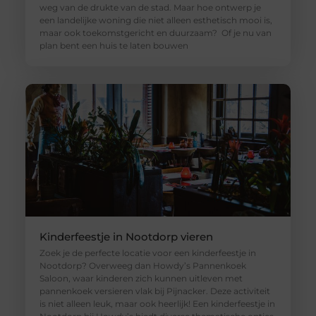
weg van de drukte van de stad. Maar hoe ontwerp je
een landelijke woning die niet alleen esthetisch mooi is,
maar ook toekomstgericht en duurzaam? Of je nu van
plan bent een huis te laten bouwen
Kinderfeestje in Nootdorp vieren
Zoek je de perfecte locatie voor een kinderfeestje in
Nootdorp? Overweeg dan Howdy’s Pannenkoek
Saloon, waar kinderen zich kunnen uitleven met
pannenkoek versieren vlak bij Pijnacker. Deze activiteit
is niet alleen leuk, maar ook heerlijk! Een kinderfeestje in