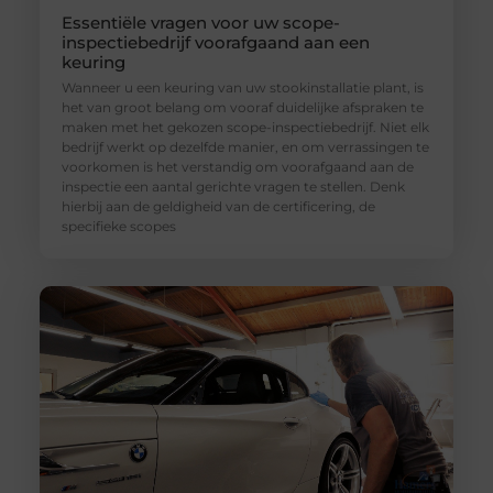
Essentiële vragen voor uw scope-
inspectiebedrijf voorafgaand aan een
keuring
Wanneer u een keuring van uw stookinstallatie plant, is
het van groot belang om vooraf duidelijke afspraken te
maken met het gekozen scope-inspectiebedrijf. Niet elk
bedrijf werkt op dezelfde manier, en om verrassingen te
voorkomen is het verstandig om voorafgaand aan de
inspectie een aantal gerichte vragen te stellen. Denk
hierbij aan de geldigheid van de certificering, de
specifieke scopes