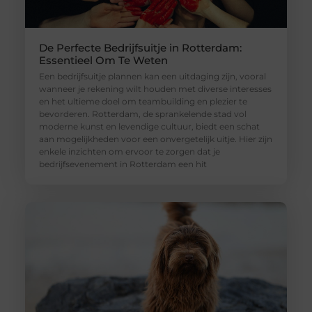
De Perfecte Bedrijfsuitje in Rotterdam:
Essentieel Om Te Weten
Een bedrijfsuitje plannen kan een uitdaging zijn, vooral
wanneer je rekening wilt houden met diverse interesses
en het ultieme doel om teambuilding en plezier te
bevorderen. Rotterdam, de sprankelende stad vol
moderne kunst en levendige cultuur, biedt een schat
aan mogelijkheden voor een onvergetelijk uitje. Hier zijn
enkele inzichten om ervoor te zorgen dat je
bedrijfsevenement in Rotterdam een hit