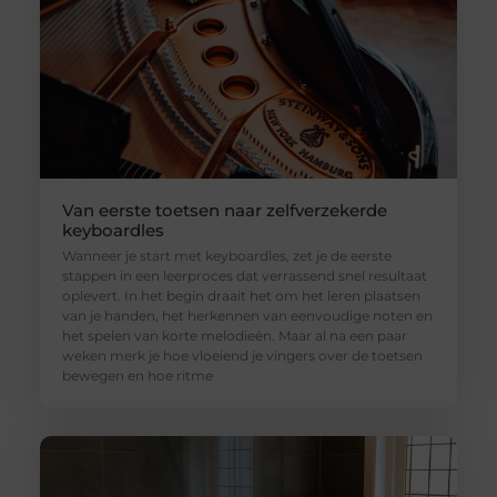
Van eerste toetsen naar zelfverzekerde
keyboardles
Wanneer je start met keyboardles, zet je de eerste
stappen in een leerproces dat verrassend snel resultaat
oplevert. In het begin draait het om het leren plaatsen
van je handen, het herkennen van eenvoudige noten en
het spelen van korte melodieën. Maar al na een paar
weken merk je hoe vloeiend je vingers over de toetsen
bewegen en hoe ritme