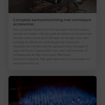
Complete kantoorinrichting met onmisbare
accessoires
Een complete kantoorinrichting stopt niet bij bureaus,
stoelen en kasten. Het zijn juist de details en accessoires
die een werkruimte écht afmaken en zorgen voor een
prettige en efficiënte werkomgeving. Denk aan
akoestische wanden die het geluidsniveau verlagen in
open kantoren, kapstokken voor een nette entree, of
whiteboards en flip-overs voor effectieve
brainstormsessies. Met gebruikte kantoormeubelen en
accessoires kun je