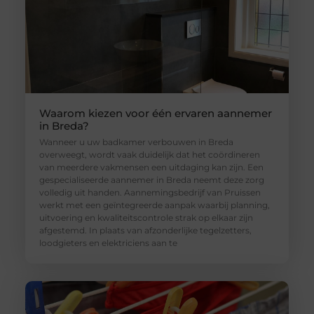
Waarom kiezen voor één ervaren aannemer
in Breda?
Wanneer u uw badkamer verbouwen in Breda
overweegt, wordt vaak duidelijk dat het coördineren
van meerdere vakmensen een uitdaging kan zijn. Een
gespecialiseerde aannemer in Breda neemt deze zorg
volledig uit handen. Aannemingsbedrijf van Pruissen
werkt met een geïntegreerde aanpak waarbij planning,
uitvoering en kwaliteitscontrole strak op elkaar zijn
afgestemd. In plaats van afzonderlijke tegelzetters,
loodgieters en elektriciens aan te