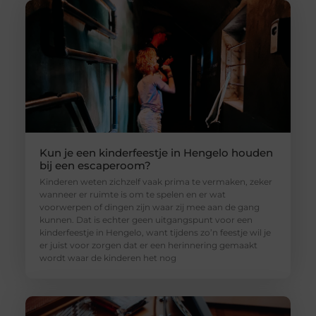
Kun je een kinderfeestje in Hengelo houden
bij een escaperoom?
Kinderen weten zichzelf vaak prima te vermaken, zeker
wanneer er ruimte is om te spelen en er wat
voorwerpen of dingen zijn waar zij mee aan de gang
kunnen. Dat is echter geen uitgangspunt voor een
kinderfeestje in Hengelo, want tijdens zo’n feestje wil je
er juist voor zorgen dat er een herinnering gemaakt
wordt waar de kinderen het nog