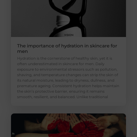
The importance of hydration in skincare for
men
Hydration is the cornerstone of healthy skin, yet it is
often underestimated in skincare for men. Daily
exposure to environmental stressors such as pollution,
shaving, and temperature changes can strip the skin of
its natural moisture, leading to dryness, dullness, and
premature ageing. Consistent hydration helps maintain
the skin’s protective barrier, ensuring it remains
smooth, resilient, and balanced. Unlike traditional