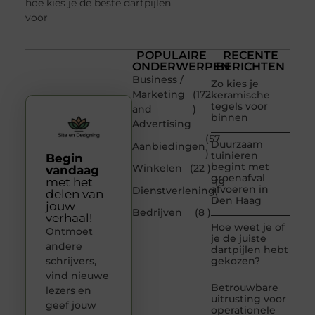
hoe kies je de beste dartpijlen
voor
POPULAIRE
RECENTE
ONDERWERPEN
BERICHTEN
Business /
Zo kies je
Marketing
(172
keramische
tegels voor
and
)
binnen
Advertising
(57
Duurzaam
Aanbiedingen
)
tuinieren
Begin
begint met
Winkelen
(22 )
vandaag
groenafval
met het
(9
afvoeren in
Dienstverlening
delen van
)
Den Haag
jouw
Bedrijven
(8 )
verhaal!
Hoe weet je of
Ontmoet
je de juiste
andere
dartpijlen hebt
schrijvers,
gekozen?
vind nieuwe
Betrouwbare
lezers en
uitrusting voor
geef jouw
operationele