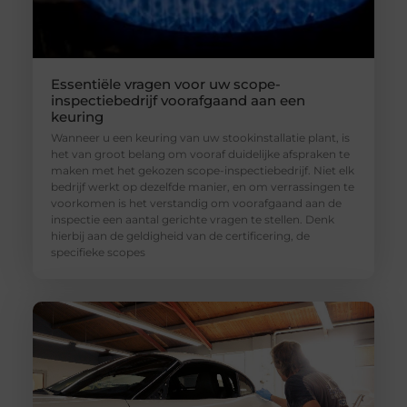
Essentiële vragen voor uw scope-
inspectiebedrijf voorafgaand aan een
keuring
Wanneer u een keuring van uw stookinstallatie plant, is
het van groot belang om vooraf duidelijke afspraken te
maken met het gekozen scope-inspectiebedrijf. Niet elk
bedrijf werkt op dezelfde manier, en om verrassingen te
voorkomen is het verstandig om voorafgaand aan de
inspectie een aantal gerichte vragen te stellen. Denk
hierbij aan de geldigheid van de certificering, de
specifieke scopes