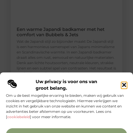
Een warme Japandi badkamer met het
comfort van Bubbels & Jets
Wat de Japandi stijl zo bijzonder maakt De Japandi stijl
is een harmonieus samenspel van Japans minimalisme
en Scandinavische warmte. In een Japandi badkamer
draait alles om rust, eenvoud en natuurlijke materialen.
Denk aan lichte houtsoorten, neutrale kleuren, strakke
lijnen en een subtiel spel van contrasten. Het resultaat is
een badkamer die aanvoelt als een rustgevende
wellnessruimte, waar ontspanning en functionaliteit
Uw privacy is voor ons van
groot belang.
Om u de best mogelijke ervaring te bieden, maken wij gebruik van
cookies en vergelijkbare technologieën. Hiermee verkrijgen we
inzicht in het gebruik van onze website en kunnen we content en
advertenties beter afstemmen op uw voorkeuren. Lees ons
[
cookiebeleid
] voor meer informatie.