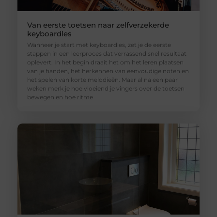
Van eerste toetsen naar zelfverzekerde
keyboardles
Wanneer je start met keyboardles, zet je de eerste
stappen in een leerproces dat verrassend snel resultaat
oplevert. In het begin draait het om het leren plaatsen
van je handen, het herkennen van eenvoudige noten en
het spelen van korte melodieën. Maar al na een paar
weken merk je hoe vloeiend je vingers over de toetsen
bewegen en hoe ritme