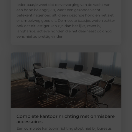
Ieder baasje weet dat de verzorging van de vacht van
een hond belangrijk is, want een gezonde vacht
betekent nagenoeg altijd een gezonde hond en het ziet
er simpelweg goed uit. De meeste baasjes weten echter
ook dat dit lastiger kan zijn dan het lijkt, zeker bij
langharige, actieve honden die het daarnaast ook nog
eens niet zo prettig vinden
Complete kantoorinrichting met onmisbare
accessoires
Een complete kantoorinrichting stopt niet bij bureaus,