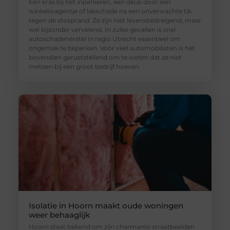
Een kras bij het inparkeren, een deuk door een
winkelwagentje of lakschade na een onverwachte tik
tegen de stoeprand. Ze zijn niet levensbedreigend, maar
wel bijzonder vervelend. In zulke gevallen is snel
autoschadeherstel in regio Utrecht essentieel om
ongemak te beperken. Voor veel automobilisten is het
bovendien geruststellend om te weten dat ze niet
meteen bij een groot bedrijf hoeven
Isolatie in Hoorn maakt oude woningen
weer behaaglijk
Hoorn staat bekend om zijn charmante straatbeelden