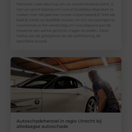
Wanneer u een keuring van uw stookinstallatie plant, is
het van groot belang om vooraf duidelijke afspraken te
maken met het gekozen scope-inspectiebedrijf. Niet elk
bedrijf werkt op dezelfde manier, en om verrassingen te
voorkomen is het verstandig om voorafgaand aan de
inspectie een aantal gerichte vragen te stellen. Denk
hierbij aan de geldigheid van de certificering, de
specifieke scopes
Autoschadeherstel in regio Utrecht bij
alledaagse autoschade