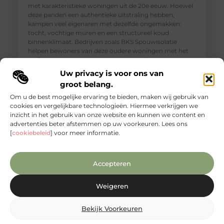
met karakteristieke woningen uit de 20e eeuw. Hoewel
deze panden een authentieke uitstraling hebben,
kampen veel eigenaren met dezelfde ongemakken:
tocht, vochtige muren en een structureel koud
binnenklimaat. Bedrijven zoals BKS Spouwisolatie
helpen bewoners van deze oudere woningen met het
realiseren van een aangenamer, gezonder en
energiezuiniger thuis. Isolatie in Hoorn is dan
Uw privacy is voor ons van
groot belang.
Om u de best mogelijke ervaring te bieden, maken wij gebruik van
cookies en vergelijkbare technologieën. Hiermee verkrijgen we
inzicht in het gebruik van onze website en kunnen we content en
advertenties beter afstemmen op uw voorkeuren. Lees ons
[
cookiebeleid
] voor meer informatie.
Accepteren
Weigeren
Een warme Japandi badkamer met het
Bekijk Voorkeuren
comfort van Bubbels & Jets