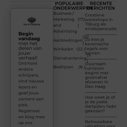
POPULAIRE
RECENTE
ONDERWERPEN
BERICHTEN
Business /
Creatieve
Marketing
(172
workshops in
Tilburg als
and
)
eindejaarscadeau
Advertising
Begin
(57
vandaag
Zo kies je
Aanbiedingen
met het
)
keramische
delen van
tegels voor
Winkelen
(22 )
jouw
binnen
(9
verhaal!
Dienstverlening
)
Ontmoet
Duurzaam
Bedrijven
(8 )
tuinieren
andere
begint met
schrijvers,
groenafval
vind nieuwe
afvoeren in
Den Haag
lezers en
geef jouw
Hoe weet je of
content een
je de juiste
plek.
dartpijlen hebt
Registreer
gekozen?
en blog mee
Betrouwbare
op ons
uitrusting voor