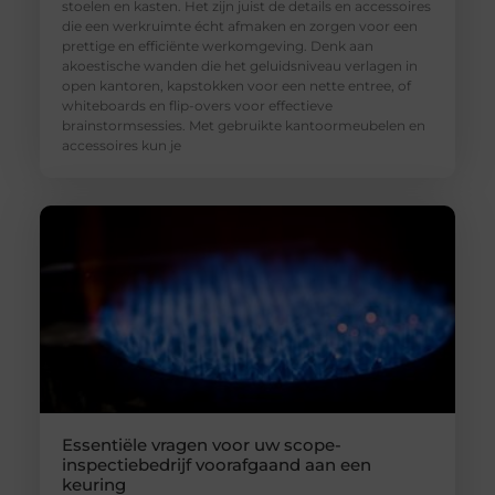
stoelen en kasten. Het zijn juist de details en accessoires
die een werkruimte écht afmaken en zorgen voor een
prettige en efficiënte werkomgeving. Denk aan
akoestische wanden die het geluidsniveau verlagen in
open kantoren, kapstokken voor een nette entree, of
whiteboards en flip-overs voor effectieve
brainstormsessies. Met gebruikte kantoormeubelen en
accessoires kun je
Essentiële vragen voor uw scope-
inspectiebedrijf voorafgaand aan een
keuring