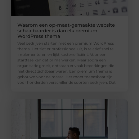
Waarom een op-maat-gemaakte website
schaalbaarder is dan elk premium
WordPress thema
Veel bedrijven starten met een premium WordPress
thema. Het ziet er professioneel uit, is relatief snel te
implementeren en lijkt kostenefficiënt. Voor een
startfase kan dat prima werken. Maar zodra een
organisatie groeit, ontstaan er vaak beperkingen die
niet direct zichtbaar waren. Een premium thema is
gebouwd voor de massa. Het moet toepasbaar zijn
voor honderden verschillende soorten bedrijven. Dat