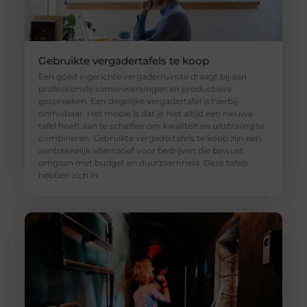
Gebruikte vergadertafels te koop
Een goed ingerichte vergaderruimte draagt bij aan
professionele samenwerkingen en productieve
gesprekken. Een degelijke vergadertafel is hierbij
onmisbaar. Het mooie is dat je niet altijd een nieuwe
tafel hoeft aan te schaffen om kwaliteit en uitstraling te
combineren. Gebruikte vergadertafels te koop zijn een
aantrekkelijk alternatief voor bedrijven die bewust
omgaan met budget en duurzaamheid. Deze tafels
hebben zich in