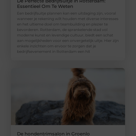
De Perfecte Bedrijfsuitje in Rotterdam:
Essentieel Om Te Weten
Een bedrijfsuitje plannen kan een uitdaging zijn, vooral
wanneer je rekening wilt houden met diverse interesses
en het ultieme doel om teambuilding en plezier te
bevorderen. Rotterdam, de sprankelende stad vol
moderne kunst en levendige cultuur, biedt een schat
aan mogelijkheden voor een onvergetelijk uitje. Hier zijn
enkele inzichten om ervoor te zorgen dat je
bedrijfsevenement in Rotterdam een hit
De hondentrimsalon in Groenlo