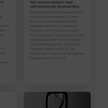
 in
Van eerste toetsen naar
zelfverzekerde keyboardles
Wanneer je start met keyboardles,
ak
zet je de eerste stappen in een
leerproces dat verrassend snel
spelen
resultaat oplevert. In het begin
ngen
draait het om het leren plaatsen
ng
van je handen, het herkennen van
eenvoudige noten en het spelen
van korte melodieën. Maar al na
ant
een paar weken merk je hoe
uist
vloeiend je vingers over de toetsen
bewegen en hoe ritme
 waar