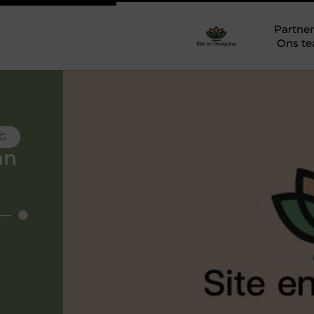
Partner
Ons t
NG
an