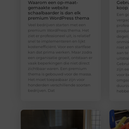
Waarom een op-maat-
Gebru
gemaakte website
koop
schaalbaarder is dan elk
Een go
premium WordPress thema
vergad
Veel bedrijven starten met een
profe
premium WordPress thema. Het
produc
ziet er professioneel uit, is relatief
degeli
snel te implementeren en lijkt
onmisb
kostenefficiënt. Voor een startfase
niet a
kan dat prima werken. Maar zodra
aan te
een organisatie groeit, ontstaan er
uitstr
vaak beperkingen die niet direct
Gebrui
zichtbaar waren. Een premium
zijn e
thema is gebouwd voor de massa.
voor b
Het moet toepasbaar zijn voor
omgaa
honderden verschillende soorten
duurza
bedrijven. Dat
hebben