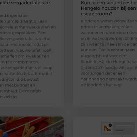
ikte vergadertafels te
Kun je een kinderfeestje
Hengelo houden bij een
escaperoom?
ed ingerichte
Kinderen weten zichzelf va
erruimte draagt bij aan
prima te vermaken, zeker
ssionele samenwerkingen en
wanneer er ruimte is om te 
tieve gesprekken. Een
en er wat voorwerpen of di
jke vergadertafel is hierbij
zijn waar zij mee aan de ga
aar. Het mooie is dat je
kunnen. Dat is echter geen
ltijd een nieuwe tafel hoeft
uitgangspunt voor een
 schaffen om kwaliteit en
kinderfeestje in Hengelo, w
aling te combineren.
tijdens zo’n feestje wil je er j
kte vergadertafels te koop
voor zorgen dat er een
en aantrekkelijk alternatief
herinnering gemaakt wordt
edrijven die bewust
de kinderen het nog
n met budget en
amheid. Deze tafels
 zich in