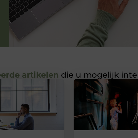
erde artikelen
die u mogelijk int