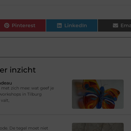
Pinterest
LinkedIn
Ema
r inzicht
cadeau
g met zich mee: wat geef je
 workshops in Tilburg
valt,
iode. De tegel moet niet