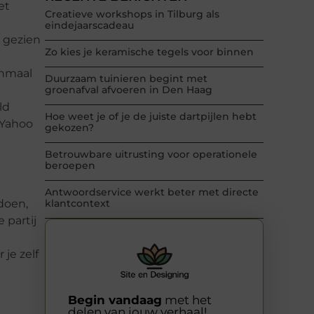
et
Creatieve workshops in Tilburg als
eindejaarscadeau
l gezien
Zo kies je keramische tegels voor binnen
enmaal
Duurzaam tuinieren begint met
groenafval afvoeren in Den Haag
ld
Hoe weet je of je de juiste dartpijlen hebt
 Yahoo
gekozen?
Betrouwbare uitrusting voor operationele
beroepen
Antwoordservice werkt beter met directe
doen,
klantcontext
 partij
je zelf
Begin vandaag
met het
delen van jouw verhaal!